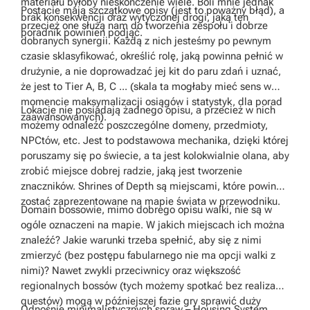
materiału byłoby nieskończenie wiele. Boli mnie jednak
Postacie mają szczątkowe opisy (jest to poważny błąd), a
brak konsekwencji oraz wytyczonej drogi, jaką ten
przecież one służą nam do tworzenia zespołu i dobrze
poradnik powinien podjąć.
dobranych synergii. Każdą z nich jesteśmy po pewnym
czasie sklasyfikować, określić rolę, jaką powinna pełnić w
drużynie, a nie doprowadzać jej kit do paru zdań i uznać,
że jest to Tier A, B, C ... (skala ta mogłaby mieć sens w
momencie maksymalizacji osiągów i statystyk, dla porad
Lokacje nie posiadają żadnego opisu, a przecież w nich
zaawansowanych).
możemy odnaleźć poszczególne domeny, przedmioty,
NPCtów, etc. Jest to podstawowa mechanika, dzięki której
poruszamy się po świecie, a ta jest kolokwialnie olana, aby
zrobić miejsce dobrej radzie, jaką jest tworzenie
znaczników. Shrines of Depth są miejscami, które powinny
zostać zaprezentowane na mapie świata w przewodniku.
Domain bossowie, mimo dobrego opisu walki, nie są w
ogóle oznaczeni na mapie. W jakich miejscach ich można
znaleźć? Jakie warunki trzeba spełnić, aby się z nimi
zmierzyć (bez postępu fabularnego nie ma opcji walki z
nimi)? Nawet zwykli przeciwnicy oraz większość
regionalnych bossów (tych możemy spotkać bez realizacji
questów) mogą w późniejszej fazie gry sprawić duży
Odnośnie minimalistycznych spraw – Housing System