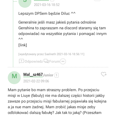
2021-03-16 18:52
Lepszym DPSem będzie Diluc ^^
Generalnie jeśli masz jakieś pytania odnośnie
Genshina to zapraszam na discord staramy się tam
odpowiadać na wszystkie pytania i pomagać innym
^^
[link]
[wyedytowany przez Saelneth 2021-03-16 18:56:11]



Odpowiedz
Forum

Mal__sz467
M
Junior
1
2021-02-22 09:06
Mam pytanie bo mam straszny problem. Po przejsciu
misji w Liuye (fabuly) nie ma dalszej części historii jakby
zawsze po przejsciu misji fabularnej pojawiała się kolejna
a ja nue mam żadnej. Mam zrobić jakas misje zeby
odblokować dalszą fabułę? Jak tak to jaką? (Przeszłam