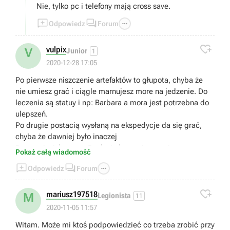
Nie, tylko pc i telefony mają cross save.



Odpowiedz
Forum

vulpix
V
Junior
1
2020-12-28 17:05
Po pierwsze niszczenie artefaktów to głupota, chyba że
nie umiesz grać i ciągle marnujesz more na jedzenie. Do
leczenia są statuy i np: Barbara a mora jest potrzebna do
ulepszeń.
Po drugie postacią wysłaną na ekspedycje da się grać,
chyba że dawniej było inaczej
Po trzecie Adventure Rank nie łączy się z poziomem, to
Pokaż całą wiadomość
dlaczego ciągle wyskakuje mi abym podniósł Adventure



Odpowiedz
Forum
Rank abym mógł podnieść poziom broni,postaci itd
Po czwarte w Spiral Abyss da się leczyć jedzeniem

Po piąte na stronie z Shrines of Depths podobno jest
mariusz197518
M
Legionista
11
napisane gdzie je znaleźć ???
2020-11-05 11:57
Po szóste Ulepszanie postaci, Jeśli gracze F2P nie
Witam. Może mi ktoś podpowiedzieć co trzeba zrobić przy
potrafią grać to tak, powinni ulepszać max 2 postacie, Bo