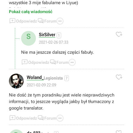
wszystkie 3 mije fabularne w Liyue)
Dzięki za pomoc!!?
Pokaż całą wiadomość



Odpowiedz
Forum

SirSilver
S
1
2021-02-26 07:33
Nie ma jeszcze dalszej części fabuły.



Odpowiedz
Forum

Woland_
Legionista
7
2021-02-09 22:09
Nie dość że tym poradniku jest wiele nieprawdziwych
informacji, to jeszcze wygląda jakby był tłumaczony z
google translator.



Odpowiedz
Forum