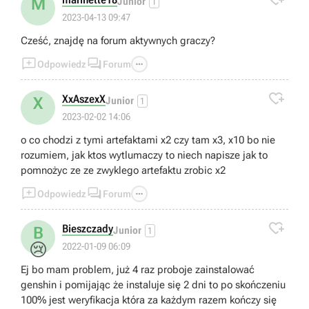
M
Junior
1
2023-04-13 09:47
Cześć, znajdę na forum aktywnych graczy?



Odpowiedz
Forum

XxAszexX
X
Junior
1
2023-02-02 14:06
o co chodzi z tymi artefaktami x2 czy tam x3, x10 bo nie
rozumiem, jak ktos wytlumaczy to niech napisze jak to
pomnożyc ze ze zwyklego artefaktu zrobic x2



Odpowiedz
Forum

Bieszczady
B
Junior
1
😢
2022-01-09 06:09
Ej bo mam problem, już 4 raz proboje zainstalować
genshin i pomijając że instaluje się 2 dni to po skończeniu
100% jest weryfikacja która za każdym razem kończy się