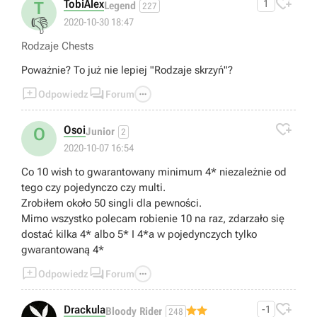

TobiAlex
1
T
Legend
227
👎
2020-10-30 18:47
Rodzaje Chests
Poważnie? To już nie lepiej "Rodzaje skrzyń"?



Odpowiedz
Forum

Osoi
O
Junior
2
2020-10-07 16:54
Co 10 wish to gwarantowany minimum 4* niezależnie od
tego czy pojedynczo czy multi.
Zrobiłem około 50 singli dla pewności.
Mimo wszystko polecam robienie 10 na raz, zdarzało się
dostać kilka 4* albo 5* I 4*a w pojedynczych tylko
gwarantowaną 4*



Odpowiedz
Forum

Drackula
-1
Bloody Rider
248