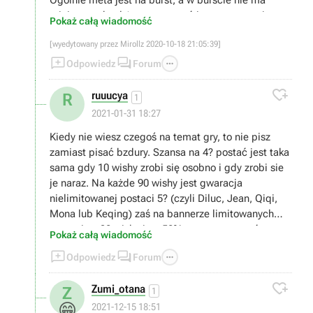
Ogólnie meta jest na burst, a w burście nie ma
miejsca na heal (sporo wyzwań jest na czas, nie na
Pokaż całą wiadomość
wytrzymalość). Poza tym praktycznie 95% contentu
[wyedytowany przez Mirollz 2020-10-18 21:05:39]
jest na tyle łatwe, ze heal jest po prostu zbędny


przez większość czasu.

Odpowiedz
Forum
To że na filmiku ktoś robi duży dps na ognistej elitce

to nic nie znaczy :).
ruuucya
R
1
2021-01-31 18:27
Kiedy nie wiesz czegoś na temat gry, to nie pisz
zamiast pisać bzdury. Szansa na 4? postać jest taka
sama gdy 10 wishy zrobi się osobno i gdy zrobi sie
je naraz. Na każde 90 wishy jest gwaracja
nielimitowanej postaci 5? (czyli Diluc, Jean, Qiqi,
Mona lub Keqing) zaś na bannerze limitowanych
postaci za 90 wishy jest 50% szans na postać
Pokaż całą wiadomość
limitowaną i 50% na jedną z nielimitowanych. Na



Odpowiedz
Forum
180 wishy na bannerze limitowanym jest 100%
szansy trafienia postaci limitowanej. Losowanie

Zumi_otana
Z
postsci w genshin to prosty mechanizm gacha i to w
1
jakim miejscu lub w jaki sposób robi się wishe nic
😁
2021-12-15 18:51