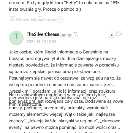
errorem. Po tym gdy klikam "Retry" to cofa mnie na 18%
instalowania gry. Proszę o pomoc :(((



Odpowiedz
Forum

TheSilverCheese
2
T
Junior
1
2021-11-19 12:33
Jako osoba, która śledzi informacje o Genshinie na
bieżąco oraz ogrywa tytuł do dnia dzisiejszego, muszę
niestety powiedzieć, że informacje zawarte w poradniku
są bardzo kiepskiej jakości oraz przedawnione.
Posunąłbym się nawet do oszustwa, ze względu na to, że
wstęp do poradnika obiecuje nam zapoznanie się ze
„wszelkimi” poradami, a ilość informacji oraz struktura
Nie oczekiwałbym dogłębnej wiedzy o tym tytule,
przewodnika jest bardzo chaotyczna, nie raz
ponieważ gra jest rozwijana cały czas. Dodawane są nowe
minimalistyczna.
questy, postacie, przedmioty, artefakty, wymieniać
możemy elementów więcej. Wątki takie jak „najlepsze
zespoły”, „lokacje każdej skrzynki w regionie”, „okresowe
eventy” na pewno można pominąć, bo możliwości oraz