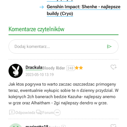
Genshin Impact: Shenhe - najlepsze
buildy (Cryo)
Komentarze czytelników

Dodaj komentarz...

Drackula
Bloody Rider
248
2023-05-10 13:19
Jak ktos pogrywa to warto zaczac oszczedzac primogeny
teraz, ewentualnie wykupic sobie te n dzienny przydzial. W
kolejnych 2ch banerach bedzie Kazuha- najlepszy anemo
w grze oraz Alhaitham - 2gi najlepszy dendro w grze.



Odpowiedz
Forum

marinette18