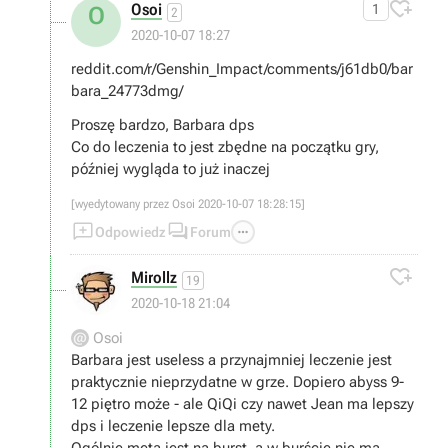

Osoi
1
O
2
2020-10-07 18:27
reddit.com/r/Genshin_Impact/comments/j61db0/bar
bara_24773dmg/
Proszę bardzo, Barbara dps
Co do leczenia to jest zbędne na początku gry,
później wygląda to już inaczej
[wyedytowany przez Osoi 2020-10-07 18:28:15]



Odpowiedz
Forum

Mirollz
19
2020-10-18 21:04
Osoi
Barbara jest useless a przynajmniej leczenie jest
praktycznie nieprzydatne w grze. Dopiero abyss 9-
12 piętro może - ale QiQi czy nawet Jean ma lepszy
dps i leczenie lepsze dla mety.