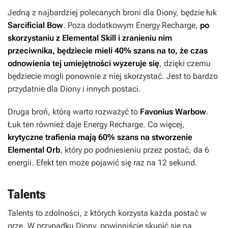
Jedną z najbardziej polecanych broni dla Diony, będzie łuk
Sarcificial Bow
. Poza dodatkowym Energy Recharge,
po
skorzystaniu z Elemental Skill i zranieniu nim
przeciwnika, będziecie mieli 40% szans na to, że czas
odnowienia tej umiejętności wyzeruje się
, dzięki czemu
będziecie mogli ponownie z niej skorzystać. Jest to bardzo
przydatnie dla Diony i innych postaci.
Druga broń, którą warto rozważyć to
Favonius Warbow
.
Łuk ten również daje Energy Recharge. Co więcej,
krytyczne trafienia mają 60% szans na stworzenie
Elemental Orb
, który po podniesieniu przez postać, da 6
energii. Efekt ten może pojawić się raz na 12 sekund.
Talents
Talents to zdolności, z których korzysta każda postać w
grze. W przypadku Diony, powinniście skupić się na