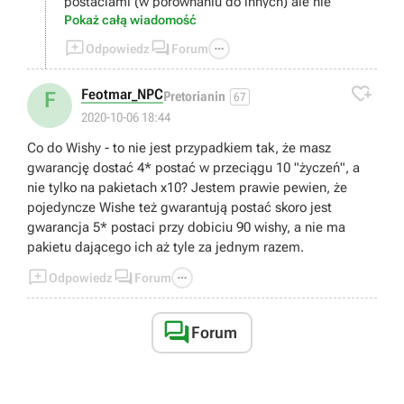
postaciami (w porównaniu do innych) ale nie
Pokaż całą wiadomość
oznacza to że są całkowicie bezużyteczne. Mają
wady jak i zalety. Np. Barbara jest całkiem spoko



Odpowiedz
Forum
f2p postacią do dendro teamu :)
W temacie healowania.. cóż, moim zdaniem

Feotmar_NPC
F
Pretorianin
67
healowanie nie jest bezużyteczne, wręcz
2020-10-06 18:44
przeciwnie.
Swoje już w tej grze przeżyłem i nie raz taka postać
Co do Wishy - to nie jest przypadkiem tak, że masz
byłą koniecznością.
gwarancję dostać 4* postać w przeciągu 10 "życzeń", a
Teamy robiące tylko DMG też działają ale
nie tylko na pakietach x10? Jestem prawie pewien, że
powiedział bym że to bardziej na end game, no
pojedyncze Wishe też gwarantują postać skoro jest
chyba że ktoś jest absolutnym no lifem i w dodatku
gwarancja 5* postaci przy dobiciu 90 wishy, a nie ma
ma super szczęście do artefaktów oraz wishowania.
pakietu dającego ich aż tyle za jednym razem.
Obecnie najbardziej popularne jest używanie tarczy



Odpowiedz
Forum
jako ratunku w kiepskich sytuacjach.
Samych DPS i sub-dps używa sięraczej na end
game.

Forum