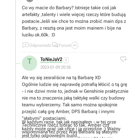
nie zmienia
Co wy macie do Barbary? Istnieje takie coś jak
artefakty ,talenty i wiele więcej rzeczy które budują
postacie.Jeśli sie chce to można zrobić main dps z
Barbary, z resztą ona jest moim mainem i bije na
luziku ok.60k. :D



Odpowiedz
Forum

ToNieJaV2
T
1
2023-01-09 20:56
Ale wy się zesraliście na tą Barbarę XD
Ogólnie ludzie się naprawdę potrafią kłócić o tą grę
- i nie dziwi mnie to, jednak w Genshinie praktycznie
nie ma to znaczenia jaką taktykę walki czy budowy
teamu wybierzemy. Tak samo można spokojnie
przejść całą grę Amber, DPS Barbarą i innymi
"słabymi" postaciami.
W każdym razie, tak jak napisałem - w tej grze
Technicznie rzecz biorąc to tak, Amber czy
każdy może grać jak chce i ją przejdzie :) Ważny
wspomniana też przez Was Barbara są słabymi
jest tylko odpowiedni build.