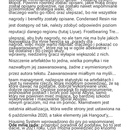
kłopot. Powinni również zostać opisani, jakie mają dropy
został opisany pobieżnie, nie zostało nawet wspomniane
przedmiotów, strategia walki, etc.
dlaczego warto go robić oraz ulepszać, bo nie wszystkie
nagrody i benefity zostały opisane. Condensed Resin nie
jest dostępny od tak, należy zdobyć odpowiedni poziom
reputacji danego regionu (tutaj Liyue). Frostbearing Tree –
ulepszaj, aby były nagrody, no ale tam nie ma byle jakich
Największą dla mnie herezją są „porady dla
nagród, więc może warto napisać dlaczego i pokazać co
zaawansowanych”, które nie są w ogóle adekwatne i
się dostanie i do czego służy.
wprawny, niedzielny gracz wyłapie większość z nich.
Niszczenie artefaktów to jedna, wielka pomyłka i nie
nazwałbym jej zaawansowaną, żadne z wymienionych
przez autora tekstu. Zaawansowane miałbym na myśli
team managment, najlepsze statystyki na artefaktach i
Jest tu niewiele rzeczy, które mógłbym powiedzieć, że są
które dawać na postacie, dobrze wykonywane uniki,
dobrze opisane. Ogólnie poradnik to nieporozumienie,
wishowanie postaci i broni pod Spiral Abyss, samo
który nie powinien mieć miejsca, bo bardziej szkodzi
wykonywanie i maxowanie Spiral Abyssu.
nowym graczom, niż ma im pomóc. Kłamstwem jest
ostatnia aktualizacja, która wedle strony jest ustawiona na
6 października 2020, a takie elementy jak Hangout'y,
Housing System wprowadzono do gry po wspomnianej
Ode mnie rada:
przerobić poradnik od podstaw, bo to jest
dacie, w 2021 roku. Czyli można powiedzieć po kryjomu