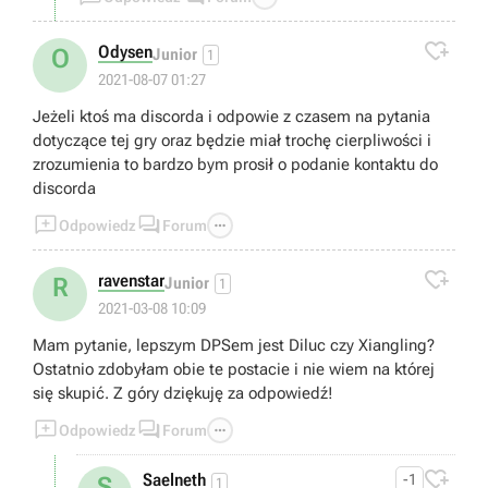

Odysen
O
Junior
1
2021-08-07 01:27
Jeżeli ktoś ma discorda i odpowie z czasem na pytania
dotyczące tej gry oraz będzie miał trochę cierpliwości i
zrozumienia to bardzo bym prosił o podanie kontaktu do
discorda



Odpowiedz
Forum

ravenstar
R
Junior
1
2021-03-08 10:09
Mam pytanie, lepszym DPSem jest Diluc czy Xiangling?
Ostatnio zdobyłam obie te postacie i nie wiem na której
się skupić. Z góry dziękuję za odpowiedź!



Odpowiedz
Forum

Saelneth
-1
S
1