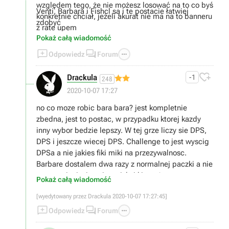
względem tego, że nie możesz losować na to co byś
Venti, Barbara i Fishcl są i te postacie łatwiej
konkretnie chciał, jeżeli akurat nie ma na to banneru
zdobyć
z rate upem
Pokaż całą wiadomość



Odpowiedz
Forum

Drackula
-1
248
2020-10-07 17:27
no co moze robic bara bara? jest kompletnie
zbedna, jest to postac, w przypadku ktorej kazdy
inny wybor bedzie lepszy. W tej grze liczy sie DPS,
DPS i jeszcze wiecej DPS. Challenge to jest wyscig
DPSa a nie jakies fiki miki na przezywalnosc.
Barbare dostalem dwa razy z normalnej paczki a nie
promocyjnej wiec nie wciskaj kitow ;)
Pokaż całą wiadomość
[wyedytowany przez Drackula 2020-10-07 17:27:45]



Odpowiedz
Forum