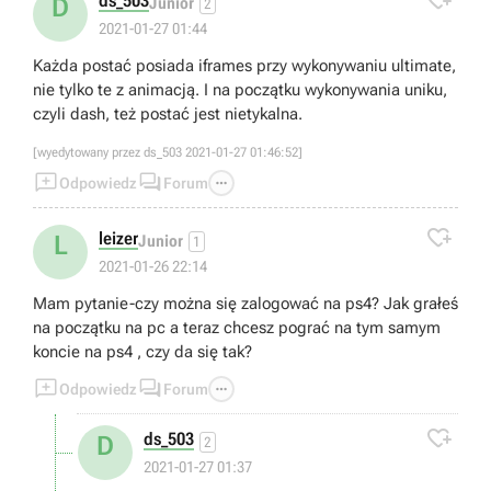

ds_503
D
Junior
2
2021-01-27 01:44
Każda postać posiada iframes przy wykonywaniu ultimate,
nie tylko te z animacją. I na początku wykonywania uniku,
czyli dash, też postać jest nietykalna.
[wyedytowany przez ds_503 2021-01-27 01:46:52]



Odpowiedz
Forum

leizer
L
Junior
1
2021-01-26 22:14
Mam pytanie-czy można się zalogować na ps4? Jak grałeś
na początku na pc a teraz chcesz pograć na tym samym
koncie na ps4 , czy da się tak?



Odpowiedz
Forum

ds_503
D
2
2021-01-27 01:37