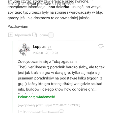
smutne czytać strony zawierające przedawnione,
ktoś aktualizował przewodnik na stronie.
szczątkowe informacje.
Inna ścieżka:
usunąć, bo wstyd,
aby tego typu treści były na stronie i wprowadzały w błąd
graczy jeśli nie dostarcza to odpowiedniej jakości.
Pozdrawiam



Odpowiedz
Forum

Luppus
97
2023-01-20 19:23
Zdecydowanie się z Tobą zgadzam
TheSilverCheese :) poradnik bardzo słaby, ale to tak
jest jak ktoś nie gra w daną grę, tylko zajmuje się
pisaniem poradników na podstawie kilku tygodni z
grą :) każdy kto gra trochę dłużej wie gdzie szukać
info, buildów i całego know how odnośnie gry.
Pozdrawiam
Pokaż całą wiadomość
[wyedytowany przez Luppus 2023-01-20 19:24:33]



Odpowiedz
Forum