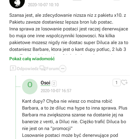
2020-10-07 10:10
Szansa jest, ale zdecydowanie nizsza niz z pakietu x10. z
Pakietu zawsze dostaniesz lepsza bron lub postac.
Inna sprawa ze losowanie postaci jest raczej denerwujace
bo maja one inne wspolczynniki losowosci. Na kilka
pakietowe mozesz nigdy nie dostac super Diluca ale za to
dostaniesz Barbare, ktora jest o kant dupy potluc, 2 lub 3
razy. Tym bardziej ze jest 24 dodatkowych postaci.
Pokaż całą wiadomość



Odpowiedz
Forum

Osoi
1
O
2
2020-10-07 16:57
Kant dupy? Chyba nie wiesz co można robić
Barbara, a to że diluc ma hype to inna sprawa. Plus
Barbara ma zwiększona szanse na dostanie jej na
banerze z venti, a Diluc nie. Ciężko trafić Diluca bo
nie jest on na "promocji"
Losowanie postaci może być denerwujące pod