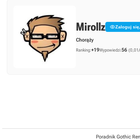
Mirollz

Zaloguj si
Chorąży
+19
56
Ranking:
Wypowiedzi:
(0,01/
Poradnik Gothic R