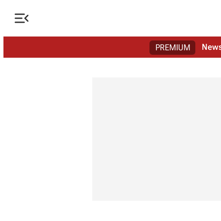

New
PREMIUM