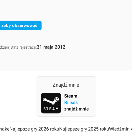
ę, żeby obserwować
31 maja 2012
dzień)
Data rejestracji:
Znajdź mnie
Steam
Rilisss
znajdź mnie
emake
Najlepsze gry 2026 roku
Najlepsze gry 2025 roku
Wiedźmin 