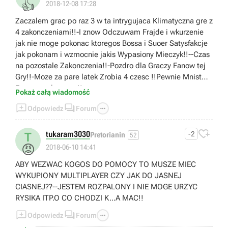
👍
2018-12-08 17:28
Zaczalem grac po raz 3 w ta intrygujaca Klimatyczna gre z
4 zakonczeniami!!-I znow Odczuwam Frajde i wkurzenie
jak nie moge pokonac ktoregos Bossa i Suoer Satysfakcje
jak pokonam i wzmocnie jakis Wypasiony Mieczyk!!--Czas
na pozostale Zakonczenia!!-Pozdro dla Graczy Fanow tej
Gry!!-Moze za pare latek Zrobia 4 czesc !!Pewnie Mnistwo
Fanow czeka na to!!
Pokaż całą wiadomość



Odpowiedz
Forum

tukaram3030
-2
T
Pretorianin
52
😡
2018-06-10 14:41
ABY WEZWAC KOGOS DO POMOCY TO MUSZE MIEC
WYKUPIONY MULTIPLAYER CZY JAK DO JASNEJ
CIASNEJ??--JESTEM ROZPALONY I NIE MOGE URZYC
RYSIKA ITP.O CO CHODZI K...A MAC!!



Odpowiedz
Forum