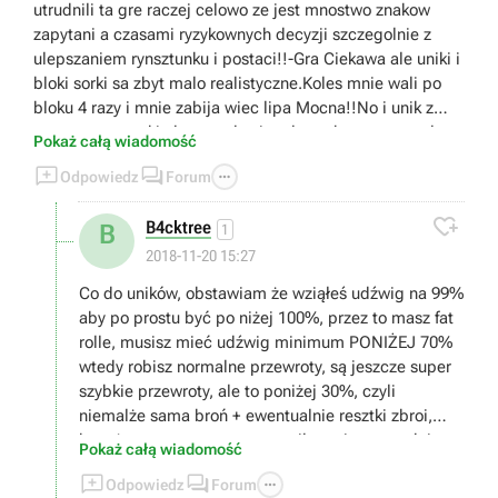
utrudnili ta gre raczej celowo ze jest mnostwo znakow
zapytani a czasami ryzykownych decyzji szczegolnie z
ulepszaniem rynsztunku i postaci!!-Gra Ciekawa ale uniki i
bloki sorki sa zbyt malo realistyczne.Koles mnie wali po
bloku 4 razy i mnie zabija wiec lipa Mocna!!No i unik z
przewrotem sorki ale za wolny i malo praktyczny w walce
Pokaż całą wiadomość
no chyba ze sloniem a nie dynamicznym silnym szybkim



Odpowiedz
Forum
przeciwnikiem.Rozkminiam gre powoli mam nadzieje ze
bedzie duzo wiecej uderzen i kombosow bo 4 to troche za

B4cktree
B
malo!!WIESIEK CIAGLE NAJLEPSZY!!A GRAM JUZ 4 RAZ
1
HEHE
2018-11-20 15:27
Co do uników, obstawiam że wziąłeś udźwig na 99%
aby po prostu być po niżej 100%, przez to masz fat
rolle, musisz mieć udźwig minimum PONIŻEJ 70%
wtedy robisz normalne przewroty, są jeszcze super
szybkie przewroty, ale to poniżej 30%, czyli
niemalże sama broń + ewentualnie resztki zbroi,
bezużyteczne w pve, w pvp o ile umiesz przydaje
Pokaż całą wiadomość
się



Odpowiedz
Forum