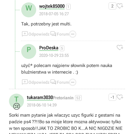

wojtek85000
2
W
1
2018-07-05 16:27
Tak, potrzebny jest multi.



Odpowiedz
Forum

ProDeska
P
5
2020-10-29 23:55
użyć* polecam najpierw słownik potem nauka
bluźnierstwa w internecie . :)



Odpowiedz
Forum

tukaram3030
-1
T
Pretorianin
52
😢
2018-06-10 14:39
Sorki mam pytanie jak wlaczyc uzyc figurki z gestami na
padzie ps4 ??!!Bo sa misje ktore mozna aktywowac tylko
w ten sposob!!JAK TO ZROBIC BO K...A NIC NIGDZIE NIE