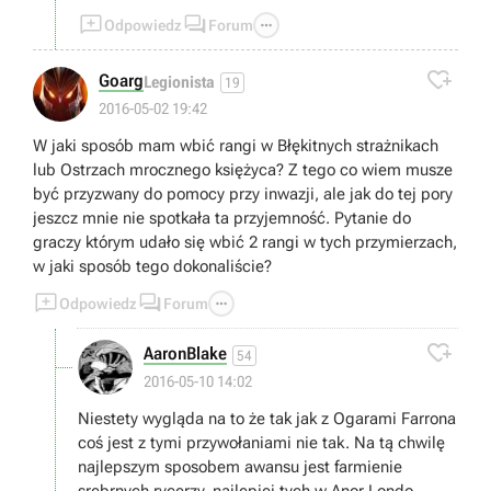



Odpowiedz
Forum

Goarg
Legionista
19
2016-05-02 19:42
W jaki sposób mam wbić rangi w Błękitnych strażnikach
lub Ostrzach mrocznego księżyca? Z tego co wiem musze
być przyzwany do pomocy przy inwazji, ale jak do tej pory
jeszcz mnie nie spotkała ta przyjemność. Pytanie do
graczy którym udało się wbić 2 rangi w tych przymierzach,
w jaki sposób tego dokonaliście?



Odpowiedz
Forum

AaronBlake
54
2016-05-10 14:02
Niestety wygląda na to że tak jak z Ogarami Farrona
coś jest z tymi przywołaniami nie tak. Na tą chwilę
najlepszym sposobem awansu jest farmienie
srebrnych rycerzy, najlepiej tych w Anor Londo.