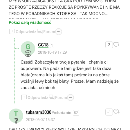
ME!!WKURZAJACA JEST TA GRA POD TYM WZGLEDEM
ZE PROSTE RZECZY REAKCJE SA POYKRYWANE I NIE MA
TEGO W PORADNIKACH KTORE SA I TAK MOCNO
POKRECONE!!--I JAK PRZYWOLAC KOGOS DO
Pokaż całą wiadomość
POMOCY?!--BO NIE MIGE URZYC RYSIKA I INNYCH



Odpowiedz
Forum
RZECZY ABY TO ZROBIC SA PO PROSTY
ZABLOKOWANE!!??@--O CO DO CH..A CHODZI Z TYM!!--

GG18
2
G
MAM 202 LEVEL I NIE MOGE SKONCZYC GRY GRAM 4
1
MIESIAC DO HOLERY JASNEJ!!TRACE SZACUNEK DO TEJ
😜
2018-10-19 17:29
GRY I MECZACYCH SEKRETOW NA KTORE NIE MOGE
Cześć! Zobaczyłem twoje pytanie i chętnie ci
ZNALESC ODPWOWIEDZI W PORADNIKACH!!SORKI ALE
odpowiem. Na padzie tam gdzie jest taka duża
MASAKRA JAKAS!!POMOZCIE GRACZE PROSZE!!
blata(czarna lub jakaś tam) pośrodku na górze
wciśnji lewy bok tej blaty. Prosze. Mam nadzieję że
zadziała. uśmiech



Odpowiedz
Forum

tukaram3030
-1
T
Pretorianin
52
❓
2018-06-07 15:37
DRODZY TWORCY KIEDY WYJDZIE JAKIS PATCH DO GRY I