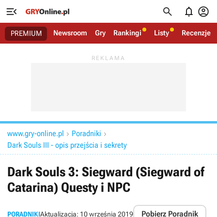




Newsroom
Gry
Rankingi
Listy
Recenzje
PREMIUM
www.gry-online.pl
Poradniki


Dark Souls III - opis przejścia i sekrety
Dark Souls 3: Siegward (Siegward of
Catarina) Questy i NPC
Pobierz Poradnik
PORADNIKI
Aktualizacja:
10 września 2019