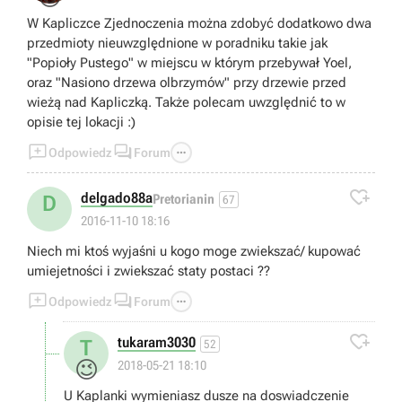
W Kapliczce Zjednoczenia można zdobyć dodatkowo dwa
przedmioty nieuwzględnione w poradniku takie jak
"Popioły Pustego" w miejscu w którym przebywał Yoel,
oraz "Nasiono drzewa olbrzymów" przy drzewie przed
wieżą nad Kapliczką. Także polecam uwzględnić to w
opisie tej lokacji :)



Odpowiedz
Forum

delgado88a
D
Pretorianin
67
2016-11-10 18:16
Niech mi ktoś wyjaśni u kogo moge zwiekszać/ kupować
umiejetności i zwiekszać staty postaci ??



Odpowiedz
Forum

tukaram3030
T
52
😉
2018-05-21 18:10
U Kaplanki wymieniasz dusze na doswiadczenie