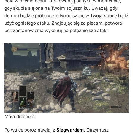
pola widzenia bestii i atakować ją od tyłu, w momencie,
gdy skupia się ona na Twoim sojuszniku. Uważaj, gdy
demon będzie próbował odwrócisz się w Twoją stronę bądź
użyć ognistego ataku. Znajdując się za plecami potwora
bez zastanowienia wykonuj najpotężniejsze ataki.
Mała drzemka.
Po walce porozmawiaj z
Siegwardem
. Otrzymasz