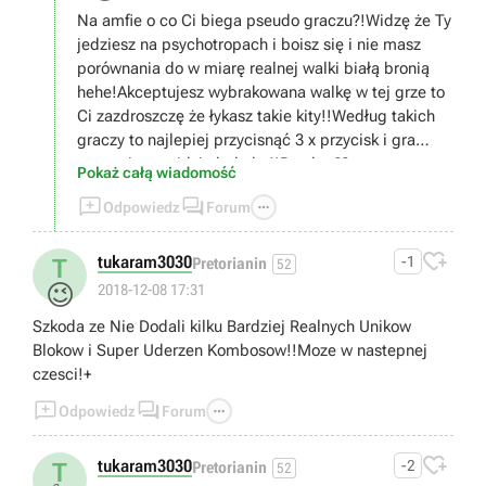
Na amfie o co Ci biega pseudo graczu?!Widzę że Ty
jedziesz na psychotropach i boisz się i nie masz
porównania do w miarę realnej walki białą bronią
hehe!Akceptujesz wybrakowana walkę w tej grze to
Ci zazdroszczę że łykasz takie kity!!Według takich
graczy to najlepiej przycisnąć 3 x przycisk i gra
sama się przejdzie buhaha!!Pozdro ??
Pokaż całą wiadomość



Odpowiedz
Forum

tukaram3030
-1
T
Pretorianin
52
😉
2018-12-08 17:31
Szkoda ze Nie Dodali kilku Bardziej Realnych Unikow
Blokow i Super Uderzen Kombosow!!Moze w nastepnej
czesci!+



Odpowiedz
Forum

tukaram3030
-2
T
Pretorianin
52