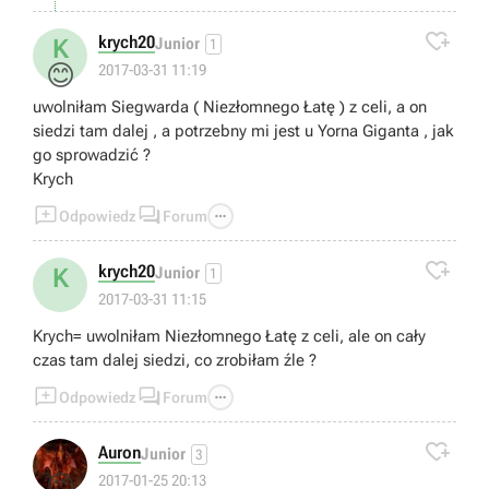

krych20
K
Junior
1
😊
2017-03-31 11:19
uwolniłam Siegwarda ( Niezłomnego Łatę ) z celi, a on
siedzi tam dalej , a potrzebny mi jest u Yorna Giganta , jak
go sprowadzić ?
Krych



Odpowiedz
Forum

krych20
K
Junior
1
2017-03-31 11:15
Krych= uwolniłam Niezłomnego Łatę z celi, ale on cały
czas tam dalej siedzi, co zrobiłam źle ?



Odpowiedz
Forum

Auron
Junior
3
😉
2017-01-25 20:13