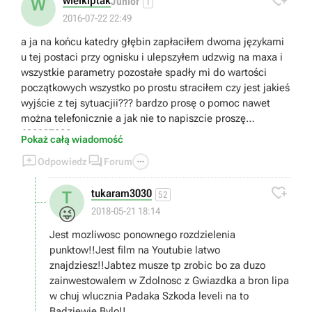
wielkiptak
W
Junior
1
2016-07-22 22:49
a ja na końcu katedry głębin zapłaciłem dwoma językami
u tej postaci przy ognisku i ulepszyłem udzwig na maxa i
wszystkie parametry pozostałe spadły mi do wartości
początkowych wszystko po prostu straciłem czy jest jakieś
wyjście z tej sytuacjii??? bardzo prosę o pomoc nawet
można telefonicznie a jak nie to napiszcie proszę
698397202
Pokaż całą wiadomość



Odpowiedz
Forum

tukaram3030
T
52
😜
2018-05-21 18:14
Jest mozliwosc ponownego rozdzielenia
punktow!!Jest film na Youtubie latwo
znajdziesz!!Jabtez musze tp zrobic bo za duzo
zainwestowalem w Zdolnosc z Gwiazdka a bron lipa
w chuj wlucznia Padaka Szkoda leveli na to
Badziewie Bylo!!