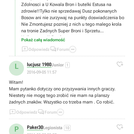
Zdolnosci a U Kowala Bron i butelki Estusa na
zdrowie!!Tylko nie sprzedawaj Dusz pokonanych
Bosow ani nie zurzywaj na punkty doswiadczenia bo
Nie Zmontujesz pozniej z nich u tego malego krola
na tronie Zadnych Super Broni i Sprzetu
Unikatowego!!-Pozdro
Pokaż całą wiadomość



Odpowiedz
Forum

lucjusz 1980
L
Junior
1
2016-09-05 11:57
Witam!
Mam pytanko dotyczy ono przyzywania innych graczy.
Niestety nie mogę tego zrobić nie mam na planszy
żadnych znaków. Wszystko co trzeba mam . Co robić.



Odpowiedz
Forum

Paker30
P
Legionista
10