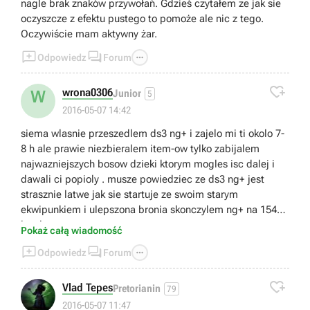
nagle brak znaków przywołań. Gdzieś czytałem ze jak sie
oczyszcze z efektu pustego to pomoże ale nic z tego.
Oczywiście mam aktywny żar.



Odpowiedz
Forum

wrona0306
W
Junior
5
2016-05-07 14:42
siema wlasnie przeszedlem ds3 ng+ i zajelo mi ti okolo 7-
8 h ale prawie niezbieralem item-ow tylko zabijalem
najwazniejszych bosow dzieki ktorym mogles isc dalej i
dawali ci popioly . musze powiedziec ze ds3 ng+ jest
strasznie latwe jak sie startuje ze swoim starym
ekwipunkiem i ulepszona bronia skonczylem ng+ na 154
levelu.
Pokaż całą wiadomość



Odpowiedz
Forum

Vlad Tepes
Pretorianin
79
2016-05-07 11:47