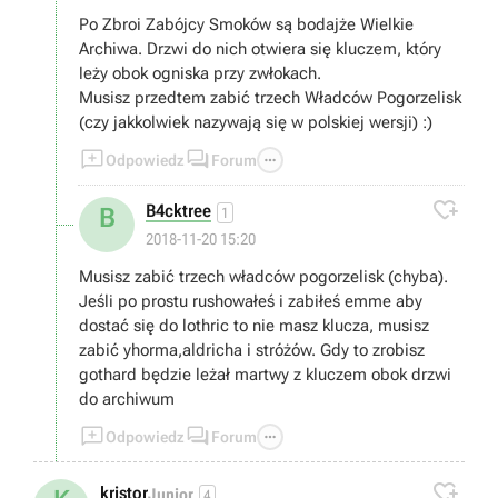
Po Zbroi Zabójcy Smoków są bodajże Wielkie
Archiwa. Drzwi do nich otwiera się kluczem, który
leży obok ogniska przy zwłokach.
Musisz przedtem zabić trzech Władców Pogorzelisk
(czy jakkolwiek nazywają się w polskiej wersji) :)



Odpowiedz
Forum

B4cktree
B
1
2018-11-20 15:20
Musisz zabić trzech władców pogorzelisk (chyba).
Jeśli po prostu rushowałeś i zabiłeś emme aby
dostać się do lothric to nie masz klucza, musisz
zabić yhorma,aldricha i stróżów. Gdy to zrobisz
gothard będzie leżał martwy z kluczem obok drzwi
do archiwum



Odpowiedz
Forum

kristor
Junior
4