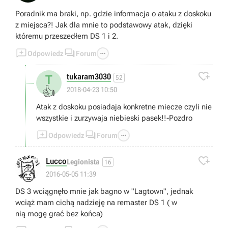
Poradnik ma braki, np. gdzie informacja o ataku z doskoku
z miejsca?! Jak dla mnie to podstawowy atak, dzięki
któremu przeszedłem DS 1 i 2.



Odpowiedz
Forum

tukaram3030
T
52
👍
2018-04-23 10:50
Atak z doskoku posiadaja konkretne miecze czyli nie
wszystkie i zurzywaja niebieski pasek!!-Pozdro



Odpowiedz
Forum

Lucco
Legionista
16
😜
2016-05-05 11:39
DS 3 wciągnęło mnie jak bagno w "Lagtown", jednak
wciąż mam cichą nadzieję na remaster DS 1 ( w
nią mogę grać bez końca)