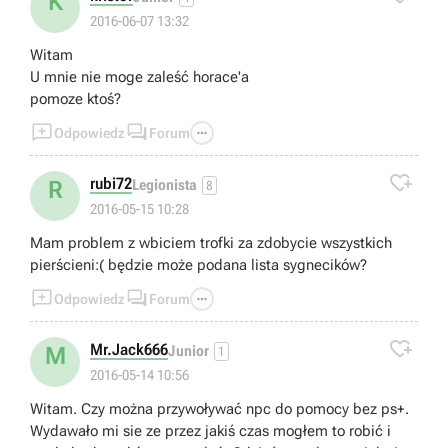
K
2016-06-07 13:32
Witam
U mnie nie moge zaleść horace'a
pomoze ktoś?



Odpowiedz
Forum

rubi72
R
Legionista
8
2016-05-15 10:28
Mam problem z wbiciem trofki za zdobycie wszystkich
pierścieni:( będzie może podana lista sygnecików?



Odpowiedz
Forum

Mr.Jack666
M
Junior
1
2016-05-14 10:56
Witam. Czy można przywoływać npc do pomocy bez ps+.
Wydawało mi sie ze przez jakiś czas mogłem to robić i