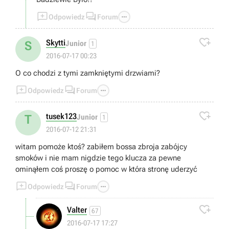



Odpowiedz
Forum

Skytti
S
Junior
1
2016-07-17 00:23
O co chodzi z tymi zamkniętymi drzwiami?



Odpowiedz
Forum

tusek123
T
Junior
1
2016-07-12 21:31
witam pomoże ktoś? zabiłem bossa zbroja zabójcy
smoków i nie mam nigdzie tego klucza za pewne
ominąłem coś proszę o pomoc w która stronę uderzyć



Odpowiedz
Forum

Valter
67
2016-07-17 17:27