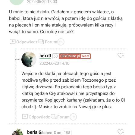
2022-06-20 13:03
U mnie to nie działa. Gadałem z gościem w klatce, o
babci, która już nie wróci, a potem idę do gościa z klatką
na plecach i on mnie atakuje, próbowałem kilka razy i
wciąż to samo. Co robię nie tak?



Odpowiedz
Forum

hexx0
63
GRYOnline.pl
Team
2022-06-20 14:10
Wejście do klatki na plecach tego gościa jest
możliwe tylko przed zabiciem Toczonego przez
klątwę drzewca. Po pokonaniu tego bossa typ z
klatką będzie Cię atakował i nie przystąpisz do
przymierza Kopiących kurhany (zakładam, że o to Ci
chodzi). Musisz to zrobić na Nowej grze plus.



Odpowiedz
Forum

berial6
Ashen One
158