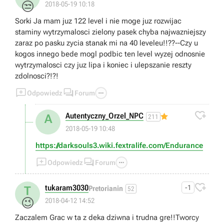
😒
2018-05-19 10:18
Sorki Ja mam juz 122 level i nie moge juz rozwijac
staminy wytrzymalosci zielony pasek chyba najwazniejszy
zaraz po pasku zycia stanak mi na 40 leveleu!!??--Czy u
kogos innego bede mogl podbic ten level wyzej odnosnie
wytrzymalosci czy juz lipa i koniec i ulepszanie reszty
zdolnosci?!?!



Odpowiedz
Forum

Autentyczny_Orzel_NPC
A
211
2018-05-19 10:48
https://darksouls3.wiki.fextralife.com/Endurance



Odpowiedz
Forum

tukaram3030
-1
T
Pretorianin
52
😉
2018-04-12 14:52
Zaczalem Grac w ta z deka dziwna i trudna gre!!Tworcy