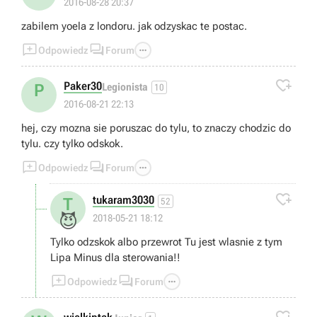
2016-08-28 20:37
zabilem yoela z londoru. jak odzyskac te postac.



Odpowiedz
Forum

Paker30
P
Legionista
10
2016-08-21 22:13
hej, czy mozna sie poruszac do tylu, to znaczy chodzic do
tylu. czy tylko odskok.



Odpowiedz
Forum

tukaram3030
T
52
😈
2018-05-21 18:12
Tylko odzskok albo przewrot Tu jest wlasnie z tym
Lipa Minus dla sterowania!!



Odpowiedz
Forum
