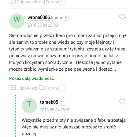



Odpowiedz
Forum

wrona0306
W
Junior
5
2016-05-03 22:00
Siema wlasnie przeszrdlem gre i mam zamiar przejsc ng+
ale zanim to zrobie che wiedziec czy moje klejnoty i
tytanity wlacznie ze sztabami tytanitu zostaja czy je trace
poniewarz niewiem czy mam ulepszac bronie na full z
kturych kozystam sporadycznie . Heszcze jedno pytanie
mozna zrobic wymianke ze pee pee wrona i dostac
czerwone , biale tytanity ale co one abgrejduja
Pokaż całą wiadomość



Odpowiedz
Forum

tomek05
T
11
2016-05-04 18:39
Wszystkie przedmioty nie związane z fabula zostają
więc nie musisz nic ulepszać możesz to zrobić
później