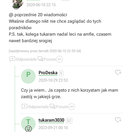
😂
2020-06-10 22:15
@ poprzednie 20 wiadomości
Właśnie dlatego nikt nie chce zaglądać do tych
poradników
P.S. tak, kolega tukaram nadal leci na amfie, czasem
nawet bardziej srogiej
[wyedytowany przez berial6 2020-06-10 22:59:54]



Odpowiedz
Forum

ProDeska
P
5
2020-10-29 23:53
Czy ja wiem.. Ja często z nich korzystam jak mam
zastój w jakiejś grze.



Odpowiedz
Forum

tukaram3030
T
52
😜
2023-09-21 00:10