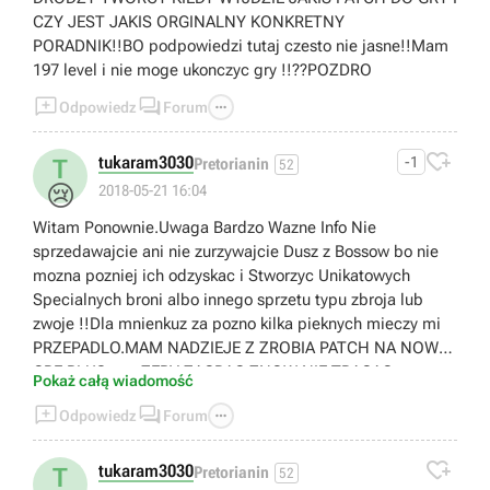
CZY JEST JAKIS ORGINALNY KONKRETNY
PORADNIK!!BO podpowiedzi tutaj czesto nie jasne!!Mam
197 level i nie moge ukonczyc gry !!??POZDRO



Odpowiedz
Forum

tukaram3030
-1
T
Pretorianin
52
😢
2018-05-21 16:04
Witam Ponownie.Uwaga Bardzo Wazne Info Nie
sprzedawajcie ani nie zurzywajcie Dusz z Bossow bo nie
mozna pozniej ich odzyskac i Stworzyc Unikatowych
Specialnych broni albo innego sprzetu typu zbroja lub
zwoje !!Dla mnienkuz za pozno kilka pieknych mieczy mi
PRZEPADLO.MAM NADZIEJE Z ZROBIA PATCH NA NOWA
GRE PLUS +++ ZEBY ZAGRAC ZNOW NIE TRACAC
Pokaż całą wiadomość
PUNKTOW DOSWIADCZENIA JAK W 1 I 2 CZESCI!!--



Odpowiedz
Forum
POZDRO

tukaram3030
T
Pretorianin
52