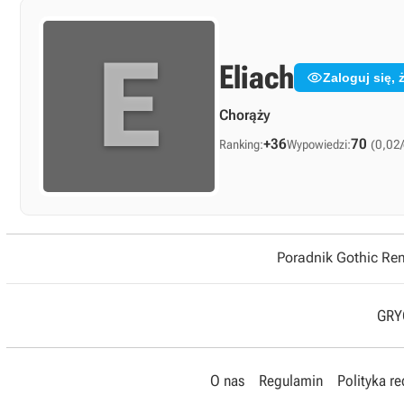
E
Eliach

Zaloguj się,
Chorąży
+36
70
Ranking:
Wypowiedzi:
(0,02/
Poradnik Gothic R
GRYO
O nas
Regulamin
Polityka r