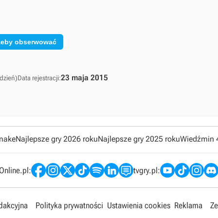
 żeby obserwować
23 maja 2015
dzień)
Data rejestracji:
emake
Najlepsze gry 2026 roku
Najlepsze gry 2025 roku
Wiedźmin 
nline.pl:
tvgry.pl:
edakcyjna
Polityka prywatności
Ustawienia cookies
Reklama
Ze