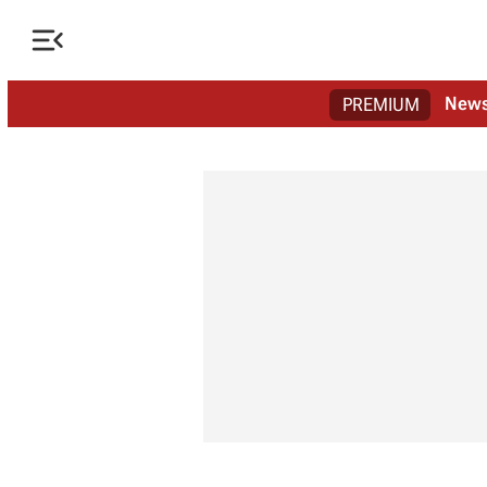

New
PREMIUM