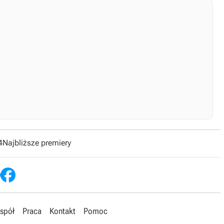
4
Najbliższe premiery
spół
Praca
Kontakt
Pomoc