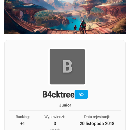
B
B4cktree

Junior
Ranking:
Wypowiedzi:
Data rejestracji:
+1
3
20 listopada 2018
(0/dzień)