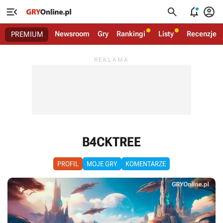




Newsroom
Gry
Rankingi
Listy
Recenzje
PREMIUM
B4CKTREE
PROFIL
MOJE GRY
KOMENTARZE