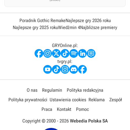
Poradnik Gothic Remake
Najlepsze gry 2026 roku
Najlepsze gry 2025 roku
Wiedźmin 4
Najbliższe premiery
GRYOnline.pl:
tvgry.pl:
O nas
Regulamin
Polityka redakcyjna
Polityka prywatności
Ustawienia cookies
Reklama
Zespół
Praca
Kontakt
Pomoc
Copyright © 2000 -
2026
Webedia Polska SA