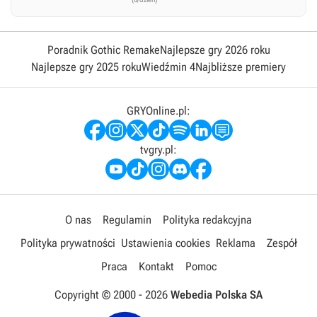
Poradnik Gothic Remake
Najlepsze gry 2026 roku
Najlepsze gry 2025 roku
Wiedźmin 4
Najbliższe premiery
GRYOnline.pl:
tvgry.pl:
O nas
Regulamin
Polityka redakcyjna
Polityka prywatności
Ustawienia cookies
Reklama
Zespół
Praca
Kontakt
Pomoc
Copyright © 2000 -
2026
Webedia Polska SA