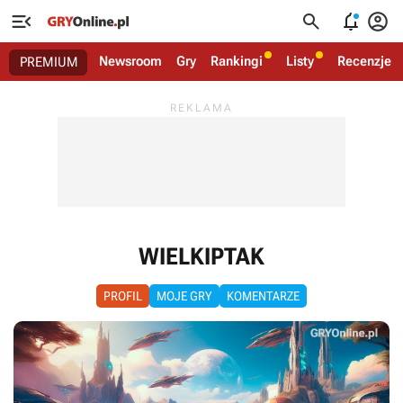




Newsroom
Gry
Rankingi
Listy
Recenzje
PREMIUM
WIELKIPTAK
PROFIL
MOJE GRY
KOMENTARZE