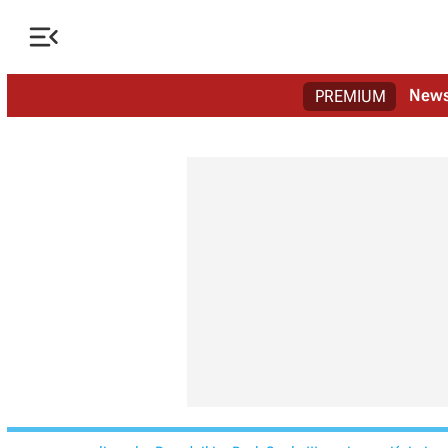

New
PREMIUM