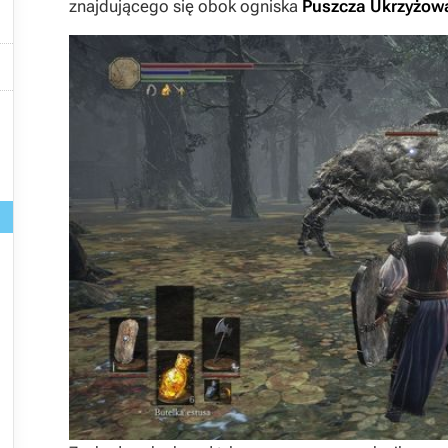
znajdującego się obok ogniska
Puszcza Ukrzyżow



