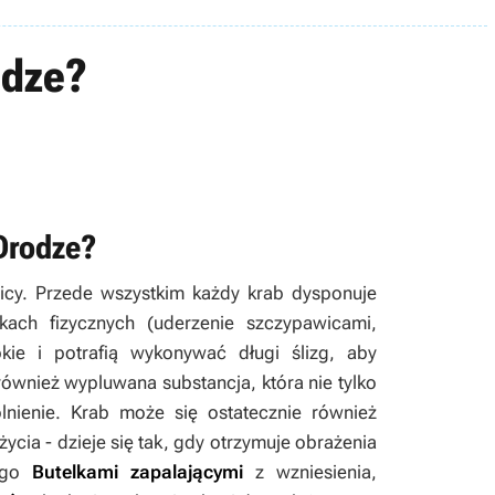
odze?
Drodze?
icy. Przede wszystkim każdy krab dysponuje
akach fizycznych (uderzenie szczypawicami,
ie i potrafią wykonywać długi ślizg, aby
również wypluwana substancja, która nie tylko
nienie. Krab może się ostatecznie również
cia - dzieje się tak, gdy otrzymuje obrażenia
z go
Butelkami zapalającymi
z wzniesienia,