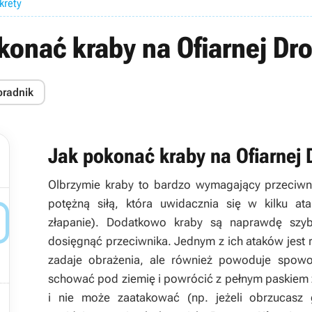
ekrety
konać kraby na Ofiarnej Dr
oradnik
Jak pokonać kraby na Ofiarnej 
Olbrzymie kraby to bardzo wymagający przeciwn
potężną siłą, która uwidacznia się w kilku at

złapanie). Dodatkowo kraby są naprawdę szybk
dosięgnąć przeciwnika. Jednym z ich ataków jest 
zadaje obrażenia, ale również powoduje spowol
schować pod ziemię i powrócić z pełnym paskiem ży

i nie może zaatakować (np. jeżeli obrzucas