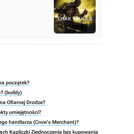
 na początek?
? (buildy)
na Ofiarnej Drodze?
nkty umiejętności?
iego handlarza (Crow's Merchant)?
dach Kapliczki Zjednoczenia bez kupowania