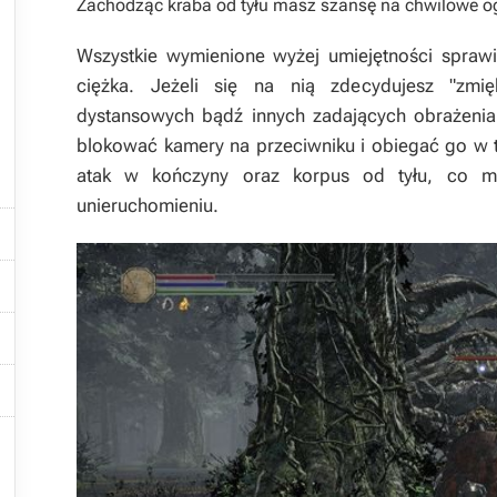
Zachodząc kraba od tyłu masz szansę na chwilowe og

Wszystkie wymienione wyżej umiejętności sprawi
ciężka. Jeżeli się na nią zdecydujesz "zmi
dystansowych bądź innych zadających obrażenia 
blokować kamery na przeciwniku i obiegać go w t
atak w kończyny oraz korpus od tyłu, co 
unieruchomieniu.




