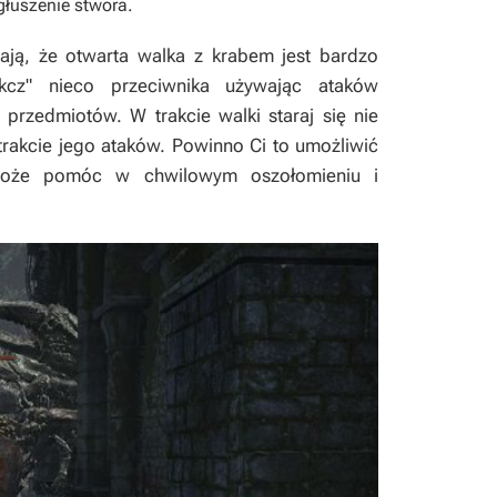
łuszenie stwora.
ają, że otwarta walka z krabem jest bardzo
ękcz" nieco przeciwnika używając ataków
przedmiotów. W trakcie walki staraj się nie
rakcie jego ataków. Powinno Ci to umożliwić
może pomóc w chwilowym oszołomieniu i