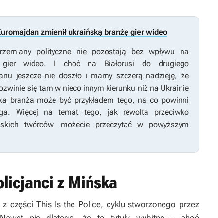
uromajdan zmienił ukraińską branżę gier wideo
przemiany polityczne nie pozostają bez wpływu na
 gier wideo. I choć na Białorusi do drugiego
anu jeszcze nie doszło i mamy szczerą nadzieję, że
rozwinie się tam w nieco innym kierunku niż na Ukrainie
ska branża może być przykładem tego, na co powinni
ga. Więcej na temat tego, jak rewolta przeciwko
ińskich twórców, możecie przeczytać w powyższym
licjanci z Mińska
 z części
This Is the Police
, cyklu stworzonego przez
 Nawet nie dlatego, że to tytuły wybitne – choć