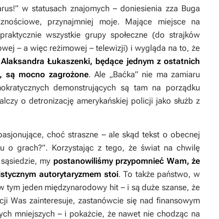
rus!” w statusach znajomych – doniesienia zza Buga
znościowe, przynajmniej moje. Mające miejsce na
 praktycznie wszystkie grupy społeczne (do strajków
ej – a więc reżimowej – telewizji) i wygląda na to, że
 Alaksandra Łukaszenki, będące jednym z ostatnich
e, są mocno zagrożone
. Ale „Baćka” nie ma zamiaru
okratycznych demonstrujących są tam na porządku
alczy o detronizację amerykańskiej policji jako służb z
asjonujące, choć straszne – ale skąd tekst o obecnej
lu o grach?”. Korzystając z tego, że świat na chwilę
sąsiedzie, my
postanowiliśmy przypomnieć Wam, że
istycznym autorytaryzmem stoi
. To także państwo, w
w tym jeden międzynarodowy hit – i są duże szanse, że
ukcji Was zainteresuje, zastanówcie się nad finansowym
ch mniejszych – i pokażcie, że nawet nie chodząc na