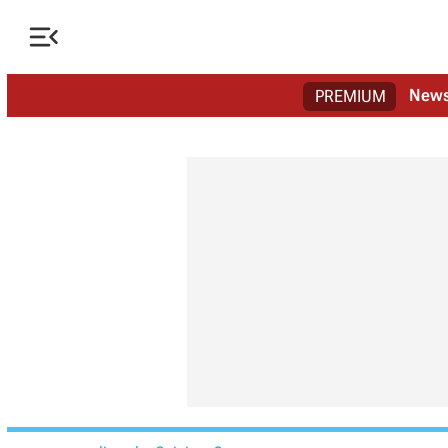

New
PREMIUM