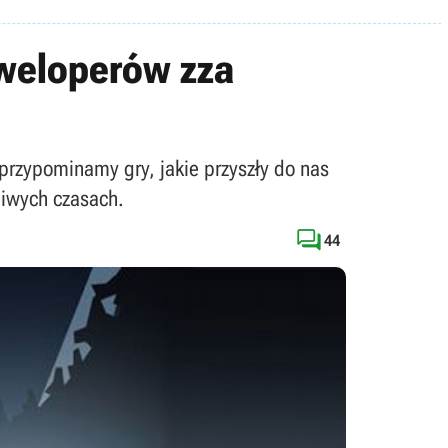
eweloperów zza
przypominamy gry, jakie przyszły do nas
liwych czasach.

44