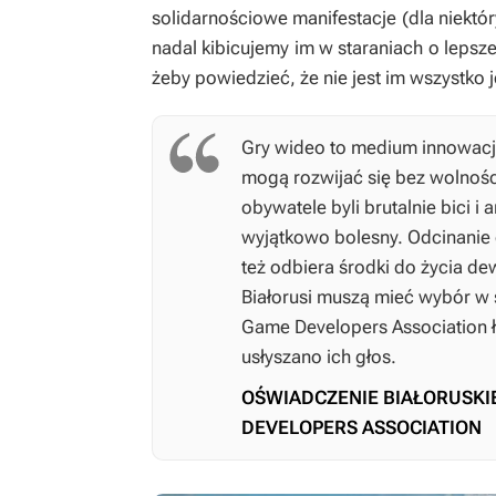
solidarnościowe manifestacje (dla niekt
nadal kibicujemy im w staraniach o lepsze 
żeby powiedzieć, że nie jest im wszystko 
Gry wideo to medium innowacji, 
mogą rozwijać się bez wolności
obywatele byli brutalnie bici i
wyjątkowo bolesny. Odcinanie d
też odbiera środki do życia de
Białorusi muszą mieć wybór w s
Game Developers Association łąc
usłyszano ich głos.
OŚWIADCZENIE BIAŁORUSKI
DEVELOPERS ASSOCIATION