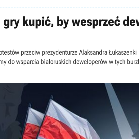
e gry kupić, by wesprzeć d
rotestów przeciw prezydenturze Alaksandra Łukaszenki 
amy do wsparcia białoruskich deweloperów w tych burz