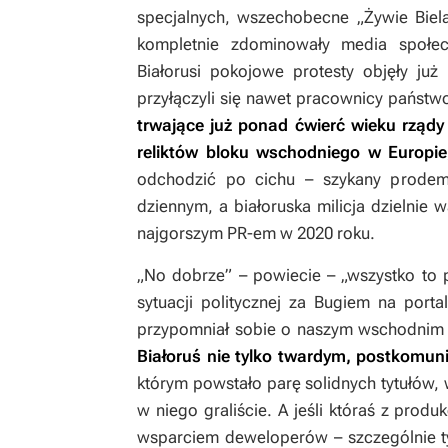
specjalnych, wszechobecne „Żywie Biela
kompletnie zdominowały media społec
Białorusi pokojowe protesty objęły już
przyłączyli się nawet pracownicy państwow
trwające już ponad ćwierć wieku rządy
reliktów bloku wschodniego w Europi
odchodzić po cichu – szykany prodem
dziennym, a białoruska milicja dzielnie w
najgorszym PR-em w 2020 roku.
„No dobrze” – powiecie – „wszystko to p
sytuacji politycznej za Bugiem na porta
przypomniał sobie o naszym wschodnim 
Białoruś nie tylko twardym, postkomun
którym powstało parę solidnych tytułów, 
w niego graliście. A jeśli któraś z prod
wsparciem deweloperów – szczególnie ty