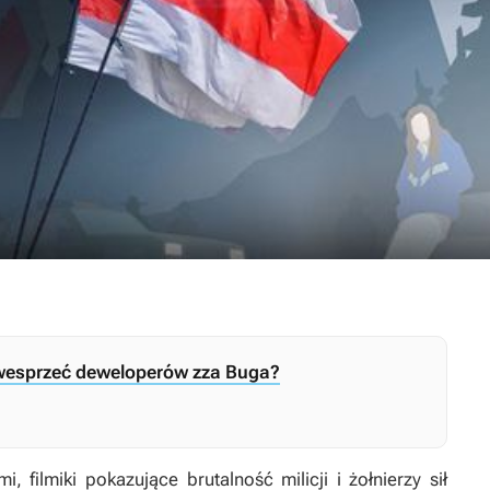
y wesprzeć deweloperów zza Buga?
, filmiki pokazujące brutalność milicji i żołnierzy sił