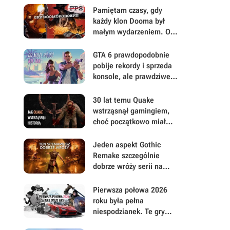
mu się uważniej
Pamiętam czasy, gdy
każdy klon Dooma był
małym wydarzeniem. Oto
moje mniej oczywiste
FPS-y lat 90.
GTA 6 prawdopodobnie
pobije rekordy i sprzeda
konsole, ale prawdziwe
pytanie brzmi, ile gracze
będą musieli mu
30 lat temu Quake
wybaczyć
wstrząsnął gamingiem,
choć początkowo miał
być zupełnie inną grą
Jeden aspekt Gothic
Remake szczególnie
dobrze wróży serii na
przyszłość. Scenarzyści
mają powody do dumy
Pierwsza połowa 2026
roku była pełna
niespodzianek. Te gry
najbardziej zasłużyły na