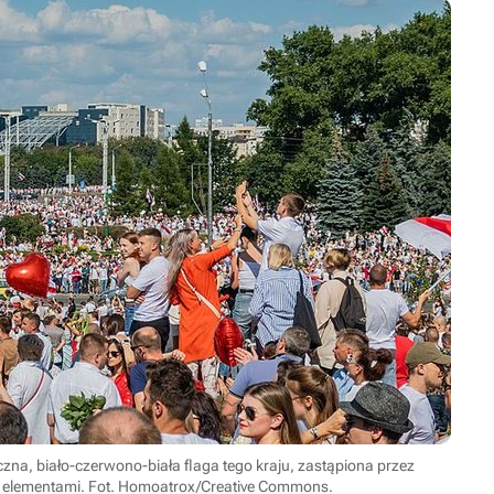
czna, biało-czerwono-biała flaga tego kraju, zastąpiona przez
i elementami. Fot. Homoatrox/Creative Commons.