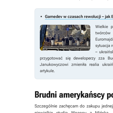
Gamedev w czasach rewolucji – jak E
Wielkie 
twórców
Euromajd
sytuacja 
– ukraiń
przygotować się deweloperzy zza Bu
Janukowyczowi zmieniła realia ukra
artykule.
Brudni amerykańscy po
Szczególnie zachęcam do zakupu jednej
niewielkie studio Weappy z Mińska.