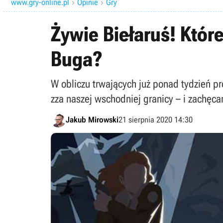
www.gry-online.pl
Opinie
Gry


Żywie Biełaruś! Któr
Buga?
W obliczu trwających już ponad tydzień p
zza naszej wschodniej granicy – i zachęc
Jakub Mirowski
21 sierpnia 2020 14:30