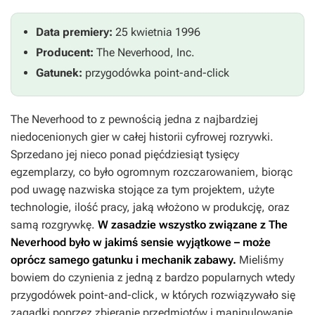
Data premiery:
25 kwietnia 1996
Producent:
The Neverhood, Inc.
Gatunek:
przygodówka point-and-click
The Neverhood
to z pewnością jedna z najbardziej
niedocenionych gier w całej historii cyfrowej rozrywki.
Sprzedano jej nieco ponad pięćdziesiąt tysięcy
egzemplarzy, co było ogromnym rozczarowaniem, biorąc
pod uwagę nazwiska stojące za tym projektem, użyte
technologie, ilość pracy, jaką włożono w produkcję, oraz
samą rozgrywkę.
W zasadzie wszystko związane z
The
Neverhood
było w jakimś sensie wyjątkowe – może
oprócz samego gatunku i mechanik zabawy.
Mieliśmy
bowiem do czynienia z jedną z bardzo popularnych wtedy
przygodówek point-and-click, w których rozwiązywało się
zagadki poprzez zbieranie przedmiotów i manipulowanie