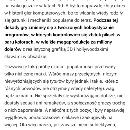
na rynku jeszcze w latach 90. A był to naprawdę złoty okres
w historii gier komputerowych, bo to właśnie wtedy rodziły
się gatunki i mechaniki popularne do teraz.
Podczas tej
dekady gry zmieniły się z tworzonych hobbystycznie
programów, w których kontrolowało się zbitek pikseli w
paru kolorach, w wielkie megaprodukcje za miliony
dolarów
z realistyczną grafiką 3D i hollywoodzkimi
sławami w obsadzie.
Oczywiście taką próbę czasu i popularności przetrwały
tylko nieliczne marki. Wśród masy przeciętnych, niczym
niewyróżniających się tytułów były jednak i takie, które z
różnych powodów nie otrzymały wtedy należytej uwagi
bądź uznania. Nie sprzedały się wystarczająco dobrze, nie
dostały sequeli ani remake’ów, a społeczność graczy trochę
o nich zapomniała. A niektóre z tych pozycji były naprawdę
wyjątkowe, ponadczasowe, ciekawe i zasługiwały na
więcej. Oto więc nasza, jak zawsze nieco subiektywna,