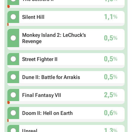
1,1
%
Silent Hill
Monkey Island 2: LeChuck’s
0,5
%
Revenge
0,5
%
Street Fighter II
0,5
%
Dune II: Battle for Arrakis
2,5
%
Final Fantasy VII
0,6
%
Doom II: Hell on Earth
1,3
%
Unreal