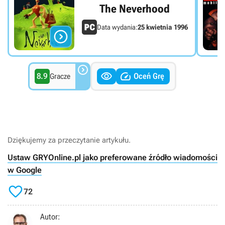
The Neverhood
Data wydania:
25 kwietnia 1996




8.9
Oceń Grę
Gracze
Dziękujemy za przeczytanie artykułu.
Ustaw GRYOnline.pl jako preferowane źródło wiadomości
w Google

72
Autor: