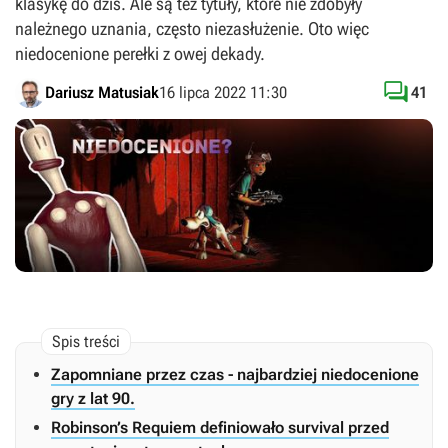
klasykę do dziś. Ale są też tytuły, które nie zdobyły
należnego uznania, często niezasłużenie. Oto więc
niedocenione perełki z owej dekady.

Dariusz Matusiak
16 lipca 2022 11:30
41
Zapomniane przez czas - najbardziej niedocenione
gry z lat 90.
Robinson’s Requiem definiowało survival przed