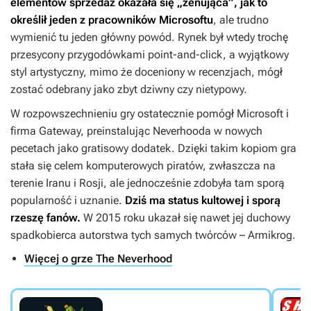
elementów sprzedaż okazała się „żenująca”, jak to
określił jeden z pracowników Microsoftu
, ale trudno
wymienić tu jeden główny powód. Rynek był wtedy trochę
przesycony przygodówkami point-and-click, a wyjątkowy
styl artystyczny, mimo że doceniony w recenzjach, mógł
zostać odebrany jako zbyt dziwny czy nietypowy.
W rozpowszechnieniu gry ostatecznie pomógł Microsoft i
firma Gateway, preinstalując
Neverhooda
w nowych
pecetach jako gratisowy dodatek. Dzięki takim kopiom gra
stała się celem komputerowych piratów, zwłaszcza na
terenie Iranu i Rosji, ale jednocześnie zdobyła tam sporą
popularność i uznanie.
Dziś ma status kultowej i sporą
rzeszę fanów.
W 2015 roku ukazał się nawet jej duchowy
spadkobierca autorstwa tych samych twórców –
Armikrog
.
Więcej o grze The Neverhood