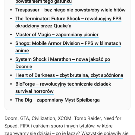
powstaniem tego gatunku
Trespasser – bez niego nie powstałoby wiele hitów
The Terminator: Future Shock – rewolucyjny FPS
okradziony przez Quake’a
Master of Magic – zapomniany pionier
Shogo: Mobile Armor Division – FPS w klimatach
anime
System Shock i Marathon – nowa jakość po
Doomie
Heart of Darkness – zbyt brutalna, zbyt spóźniona
BioForge – rewolucyjny technicznie dziadek
survival horrorów
The Dig – zapomniany Myst Spielberga
Doom, GTA, Civilization, XCOM, Tomb Raider, Need for
Speed, FIFA
i całkiem sporo innych tytułów, w które
zagrywamy się dzisiaj – co je łączy? Wszystkie pojawiły się