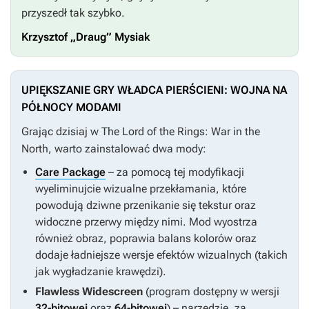
przyszedł tak szybko.
Krzysztof „Draug” Mysiak
UPIĘKSZANIE GRY WŁADCA PIERŚCIENI: WOJNA NA
PÓŁNOCY MODAMI
Grając dzisiaj w
The Lord of the Rings: War in the
North
, warto zainstalować dwa mody:
Care Package
– za pomocą tej modyfikacji
wyeliminujcie wizualne przekłamania, które
powodują dziwne przenikanie się tekstur oraz
widoczne przerwy między nimi. Mod wyostrza
również obraz, poprawia balans kolorów oraz
dodaje ładniejsze wersje efektów wizualnych (takich
jak wygładzanie krawędzi).
Flawless Widescreen
(program dostępny w wersji
32-bitowej
oraz
64-bitowej
) – narzędzie, za