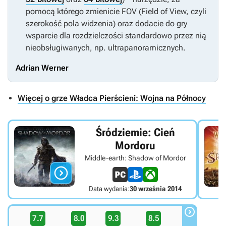
pomocą którego zmienicie FOV (Field of View, czyli
szerokość pola widzenia) oraz dodacie do gry
wsparcie dla rozdzielczości standardowo przez nią
nieobsługiwanych, np. ultrapanoramicznych.
Adrian Werner
Więcej o grze Władca Pierścieni: Wojna na Północy
Śródziemie: Cień
Mordoru
Middle-earth: Shadow of Mordor

Data wydania:
30 września 2014

7.7
8.0
9.3
8.5