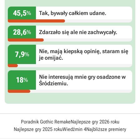
45,5
%
Tak, bywały całkiem udane.
28,6
%
Zdarzało się ale nie zachwycały.
Nie, mają kiepską opinię, staram się
7,9
%
je omijać.
Nie interesują mnie gry osadzone w
18
%
Śródziemiu.
Poradnik Gothic Remake
Najlepsze gry 2026 roku
Najlepsze gry 2025 roku
Wiedźmin 4
Najbliższe premiery