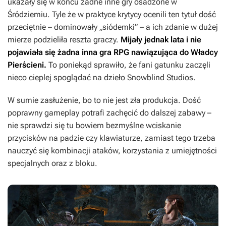
ukazały się w końcu żadne inne gry osadzone w
Śródziemiu. Tyle że w praktyce krytycy ocenili ten tytuł dość
przeciętnie – dominowały „siódemki” – a ich zdanie w dużej
mierze podzieliła reszta graczy.
Mijały jednak lata i nie
pojawiała się żadna inna gra RPG nawiązująca do
Władcy
Pierścieni
.
To poniekąd sprawiło, że fani gatunku zaczęli
nieco cieplej spoglądać na dzieło Snowblind Studios.
W sumie zasłużenie, bo to nie jest zła produkcja. Dość
poprawny gameplay potrafi zachęcić do dalszej zabawy –
nie sprawdzi się tu bowiem bezmyślne wciskanie
przycisków na padzie czy klawiaturze, zamiast tego trzeba
nauczyć się kombinacji ataków, korzystania z umiejętności
specjalnych oraz z bloku.