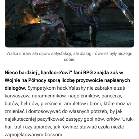
Walka sprawiała sporo satysfakcji, ale dialogi również były niczego
sobie.
Nieco bardziej „hardcore’owi” fani RPG znajdą zaś w
Wojnie na Północy
sporą liczbę przyzwoicie napisanych
dialogów.
Sympatykom hack’n’slashy nie zabraknie zaś
karwaszów, naramienników, nagolenników, pancerzy,
butów, hełmów, pierścieni, amuletów i broni, które można
zmieniać i dostosowywać do własnych potrzeb, by jak
najskuteczniej pacyfikować zastępy goblinów, orków, Uruk-
hai, trolli czy upiorów, jak również stawiać czoła nieźle
zaprojektowanym bossom.