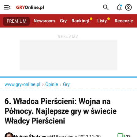




Newsroom
Gry
Rankingi
Listy
Recenzje
PREMIUM
www.gry-online.pl
Opinie
Gry


6. Władca Pierścieni: Wojna na
Północy. Najlepsze gry w świecie
Władcy Pierścieni
Hubert Śledziewski
18 września 2022 11:30
23