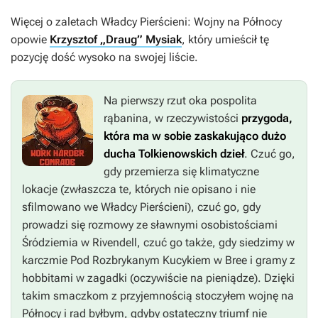
Więcej o zaletach
Władcy Pierścieni: Wojny na Północy
opowie
Krzysztof „Draug” Mysiak
, który umieścił tę
pozycję dość wysoko na swojej liście.
Na pierwszy rzut oka pospolita
rąbanina, w rzeczywistości
przygoda,
która ma w sobie zaskakująco dużo
ducha Tolkienowskich dzieł
. Czuć go,
gdy przemierza się klimatyczne
lokacje (zwłaszcza te, których nie opisano i nie
sfilmowano we
Władcy Pierścieni
), czuć go, gdy
prowadzi się rozmowy ze sławnymi osobistościami
Śródziemia w Rivendell, czuć go także, gdy siedzimy w
karczmie Pod Rozbrykanym Kucykiem w Bree i gramy z
hobbitami w zagadki (oczywiście na pieniądze). Dzięki
takim smaczkom z przyjemnością stoczyłem wojnę na
Północy i rad byłbym, gdyby ostateczny triumf nie