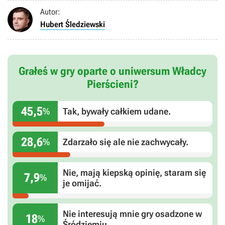
Autor:
Hubert Śledziewski
Grałeś w gry oparte o uniwersum Władcy
Pierścieni?
45,5
%
Tak, bywały całkiem udane.
28,6
%
Zdarzało się ale nie zachwycały.
Nie, mają kiepską opinię, staram się
7,9
%
je omijać.
Nie interesują mnie gry osadzone w
18
%
Śródziemiu.