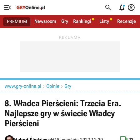




Newsroom
Gry
Rankingi
Listy
Recenzje
PREMIUM
www.gry-online.pl
Opinie
Gry


8. Władca Pierścieni: Trzecia Era.
Najlepsze gry w świecie Władcy
Pierścieni
Hubert Śledziewski
18 września 2022 11:30
23