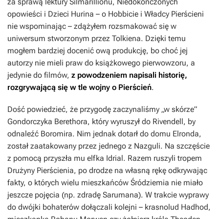
za sprawą lektury
Silmarillionu
,
Niedokończonych
opowieści
i
Dzieci Hurina
– o
Hobbicie
i
Władcy Pierścieni
nie wspominając – zdążyłem rozsmakować się w
uniwersum stworzonym przez Tolkiena. Dzięki temu
mogłem bardziej docenić ową produkcję, bo choć jej
autorzy nie mieli praw do książkowego pierwowzoru, a
jedynie do filmów,
z powodzeniem napisali historię,
rozgrywającą się w tle wojny o Pierścień
.
Dość powiedzieć, że przygodę zaczynaliśmy „w skórze”
Gondorczyka Berethora, który wyruszył do Rivendell, by
odnaleźć Boromira. Nim jednak dotarł do domu Elronda,
został zaatakowany przez jednego z Nazguli. Na szczęście
z pomocą przyszła mu elfka Idrial. Razem ruszyli tropem
Drużyny Pierścienia, po drodze na własną rękę odkrywając
fakty, o których wielu mieszkańców Śródziemia nie miało
jeszcze pojęcia (np. zdradę Sarumana). W trakcie wyprawy
do dwójki bohaterów dołączali kolejni – krasnolud Hadhod,