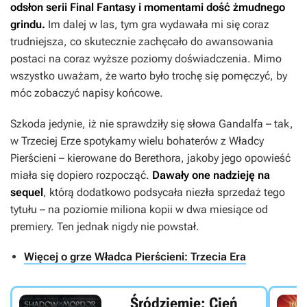
odsłon serii
Final Fantasy
i momentami dość żmudnego
grindu.
Im dalej w las, tym gra wydawała mi się coraz
trudniejsza, co skutecznie zachęcało do awansowania
postaci na coraz wyższe poziomy doświadczenia. Mimo
wszystko uważam, że warto było trochę się pomęczyć, by
móc zobaczyć napisy końcowe.
Szkoda jedynie, iż nie sprawdziły się słowa Gandalfa – tak,
w
Trzeciej Erze
spotykamy wielu bohaterów z
Władcy
Pierścieni
– kierowane do Berethora, jakoby jego opowieść
miała się dopiero rozpocząć.
Dawały one nadzieję na
sequel
, którą dodatkowo podsycała niezła sprzedaż tego
tytułu – na poziomie miliona kopii w dwa miesiące od
premiery. Ten jednak nigdy nie powstał.
Więcej o grze Władca Pierścieni: Trzecia Era
Śródziemie: Cień