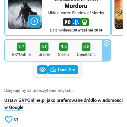
Mordoru
Middle-earth: Shadow of Mordor

Data wydania:
30 września 2014

7.7
8.0
9.3
8.5
GRYOnline
Gracze
Steam
OpenCritic


Oceń Grę
Dziękujemy za przeczytanie artykułu.
Ustaw GRYOnline.pl jako preferowane źródło wiadomości
w Google

31