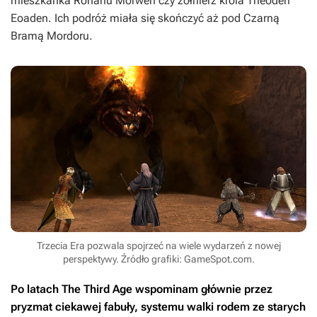
mieszkanka Rohanu Morwen czy żołnierz króla Theoden
Eoaden. Ich podróż miała się skończyć aż pod Czarną
Bramą Mordoru.
Trzecia Era pozwala spojrzeć na wiele wydarzeń z nowej
perspektywy. Źródło grafiki: GameSpot.com.
Po latach
The Third Age
wspominam głównie przez
pryzmat ciekawej fabuły, systemu walki rodem ze starych