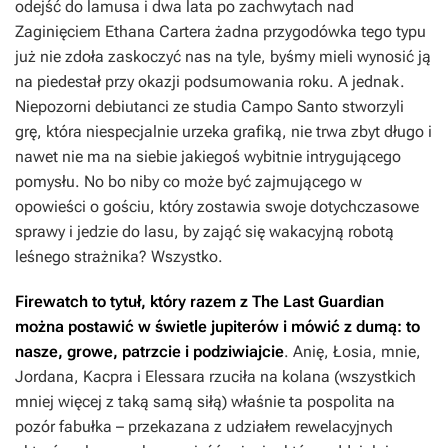
odejść do lamusa i dwa lata po zachwytach nad
Zaginięciem Ethana Cartera
żadna przygodówka tego typu
już nie zdoła zaskoczyć nas na tyle, byśmy mieli wynosić ją
na piedestał przy okazji podsumowania roku. A jednak.
Niepozorni debiutanci ze studia Campo Santo stworzyli
grę, która niespecjalnie urzeka grafiką, nie trwa zbyt długo i
nawet nie ma na siebie jakiegoś wybitnie intrygującego
pomysłu. No bo niby co może być zajmującego w
opowieści o gościu, który zostawia swoje dotychczasowe
sprawy i jedzie do lasu, by zająć się wakacyjną robotą
leśnego strażnika? Wszystko.
Firewatch
to tytuł, który razem z
The Last Guardian
można postawić w świetle jupiterów i mówić z dumą: to
nasze, growe, patrzcie i podziwiajcie
. Anię, Łosia, mnie,
Jordana, Kacpra i Elessara rzuciła na kolana (wszystkich
mniej więcej z taką samą siłą) właśnie ta pospolita na
pozór fabułka – przekazana z udziałem rewelacyjnych