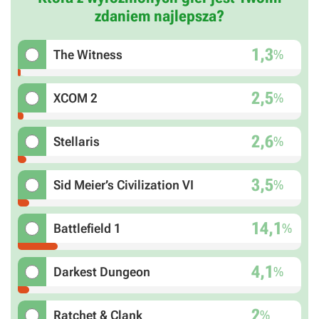
zdaniem najlepsza?
1,3
%
The Witness
2,5
%
XCOM 2
2,6
%
Stellaris
3,5
%
Sid Meier’s Civilization VI
14,1
%
Battlefield 1
4,1
%
Darkest Dungeon
2
%
Ratchet & Clank