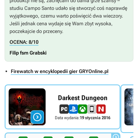
produkcji nie są, zachęcam do dania grze szansy –
studiu Campo Santo udało się stworzyć coś naprawdę
wyjątkowego, czemu warto poświęcić dwa wieczory.
Jeśli jednak cena wydaje się Wam zbyt wysoka,
poczekajcie do przeceny.
OCENA: 8/10
Filip
fsm
Grabski
Firewatch w encyklopedii gier GRYOnline.pl
Darkest Dungeon

Data wydania:
19 stycznia 2016
