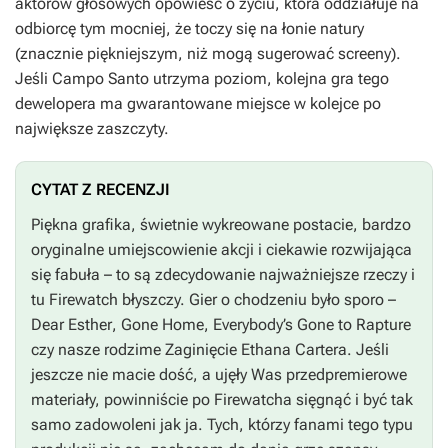
aktorów głosowych opowieść o życiu, która oddziałuje na
odbiorcę tym mocniej, że toczy się na łonie natury
(znacznie piękniejszym, niż mogą sugerować screeny).
Jeśli Campo Santo utrzyma poziom, kolejna gra tego
dewelopera ma gwarantowane miejsce w kolejce po
największe zaszczyty.
CYTAT Z RECENZJI
Piękna grafika, świetnie wykreowane postacie, bardzo
oryginalne umiejscowienie akcji i ciekawie rozwijająca
się fabuła – to są zdecydowanie najważniejsze rzeczy i
tu
Firewatch
błyszczy. Gier o chodzeniu było sporo –
Dear Esther
,
Gone Home
,
Everybody’s Gone to Rapture
czy nasze rodzime
Zaginięcie Ethana Cartera
. Jeśli
jeszcze nie macie dość, a ujęły Was przedpremierowe
materiały, powinniście po
Firewatcha
sięgnąć i być tak
samo zadowoleni jak ja. Tych, którzy fanami tego typu