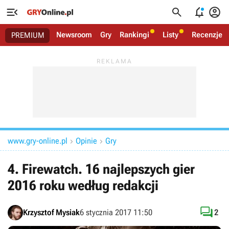




Newsroom
Gry
Rankingi
Listy
Recenzje
PREMIUM
www.gry-online.pl
Opinie
Gry


4. Firewatch. 16 najlepszych gier
2016 roku według redakcji

Krzysztof Mysiak
6 stycznia 2017 11:50
2