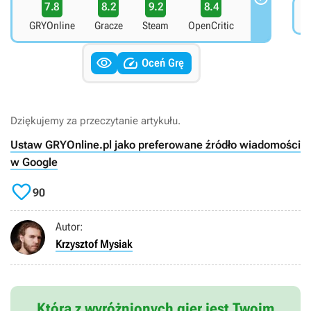
7.8
8.2
9.2
8.4
8
GRYOnline
Gracze
Steam
OpenCritic


Oceń Grę
Dziękujemy za przeczytanie artykułu.
Ustaw GRYOnline.pl jako preferowane źródło wiadomości
w Google

90
Autor:
Krzysztof Mysiak
Która z wyróżnionych gier jest Twoim