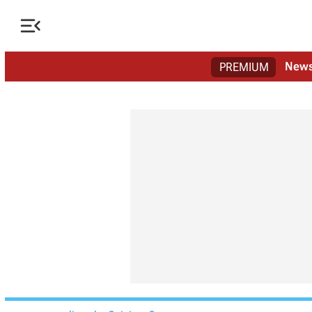

New
PREMIUM