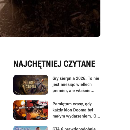
NAJCHĘTNIEJ CZYTANE
Gry sierpnia 2026. To nie
jest miesiąc wielkich
premier, ale właśnie
dlatego warto przyjrzeć
mu się uważniej
Pamiętam czasy, gdy
każdy klon Dooma był
małym wydarzeniem. Oto
moje mniej oczywiste
FPS-y lat 90.
GTA 6 prawdopodobnie