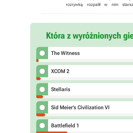
rozrywką rozpalił w nim starsz
bibliotekarza/infobrokera – ale nie
roku przeniósł się z Krakowa do P
konwentach, posiadania Subaru Imp
Która z wyróżnionych gi
The Witness
XCOM 2
Stellaris
Sid Meier’s Civilization VI
Battlefield 1