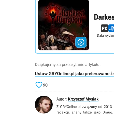
Darke
Data wydan

Dziękujemy za przeczytanie artykułu.
Ustaw GRYOnline.pl jako preferowane ź

90
Autor:
Krzysztof Mysiak
Z GRYOnline.pl związany od 2013 
redakcji, znany także jako Draug.