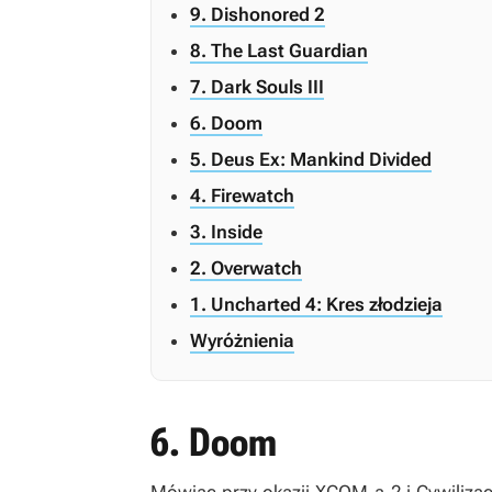
9. Dishonored 2
8. The Last Guardian
7. Dark Souls III
6. Doom
5. Deus Ex: Mankind Divided
4. Firewatch
3. Inside
2. Overwatch
1. Uncharted 4: Kres złodzieja
Wyróżnienia
6. Doom