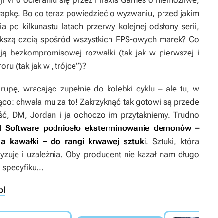
ji VI
o ocieraniu się przez Firaxis Games o niemożliwe,
łapkę. Bo co teraz powiedzieć o wyzwaniu, przed jakim
a po kilkunastu latach przerwy kolejnej odsłony serii,
iększą czcią spośród wszystkich FPS-owych marek? Co
kują bezkompromisowej rozwałki (tak jak w pierwszej i
oru (tak jak w „trójce”)?
pę, wracając zupełnie do kolebki cyklu – ale tu, w
jąco: chwała mu za to! Zakrzyknąć tak gotowi są przede
ść, DM, Jordan i ja ochoczo im przytakniemy. Trudno
d Software podniosło eksterminowanie demonów –
na kawałki – do rangi krwawej sztuki
. Sztuki, która
zuje i uzależnia. Oby producent nie kazał nam długo
specyfiku...
pl