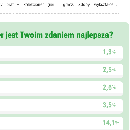
y brat – kolekcjoner gier i gracz. Zdobył wykształcenie
 poszedł w ślady Deckarda Caina czy Handlarza Cieni. Zanim w 2020
oznania, zdążył zostać zapamiętany z bywania na tolkienowskich
rezy i wywijania mieczem na firmowym parkingu.
er jest Twoim zdaniem najlepsza?
1,3
%
2,5
%
2,6
%
3,5
%
14,1
%