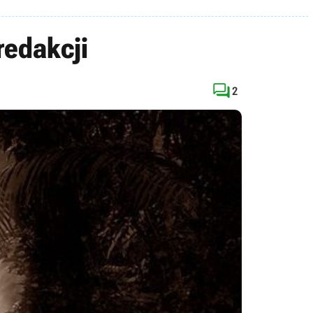
redakcji

2