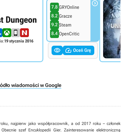

7.8
GRYOnline
8.2
Gracze
st Dungeon
9.2
Steam
8.4
OpenCritic
ia:
19 stycznia 2016


Oceń Grę
ródło wiadomości w Google
roku, najpierw jako współpracownik, a od 2017 roku – członek
 Obecnie szef Encyklopedii Gier. Zainteresowanie elektroniczną