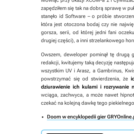
Mówiąc przy okazji
XCOM-a 2
i
Cywilizac
zapędziłem się tak na dobrą sprawę w pu
stanęło id Software – o próbie stworzeni
która jest otoczona bodaj czy nie najw
gorsza, serii, od której jedni fani ocze
drugiej części), a inni strzelankowego horr
Owszem, deweloper pominął tę drugą gru
redakcji, kwitujemy taką decyzję następu
wszystkim UV i Arasz, a Gambrinus, Kwi
powstrzymać się od stwierdzenia, że
i
dziurawienie ich kulami i rozrywanie 
wciąga, zachwyca, a może nawet hipnoty
czekać na kolejną dawkę tego piekielnego 
Doom w encyklopedii gier GRYOnline.