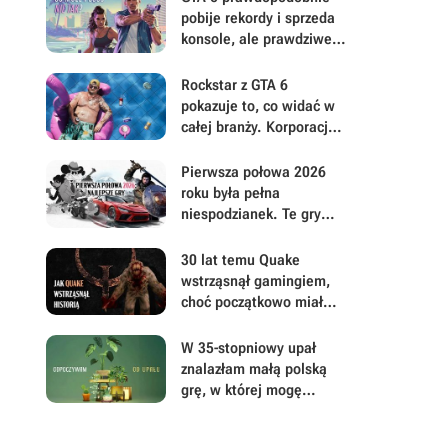
pobije rekordy i sprzeda
konsole, ale prawdziwe
pytanie brzmi, ile gracze
będą musieli mu
Rockstar z GTA 6
wybaczyć
pokazuje to, co widać w
całej branży. Korporacje
coraz mniej przejmują się
graczami
Pierwsza połowa 2026
roku była pełna
niespodzianek. Te gry
najbardziej zasłużyły na
uwagę i Wasz czas
30 lat temu Quake
wstrząsnął gamingiem,
choć początkowo miał
być zupełnie inną grą
W 35-stopniowy upał
znalazłam małą polską
grę, w której mogę
prowadzić sklep z
roślinami i odpocząć od