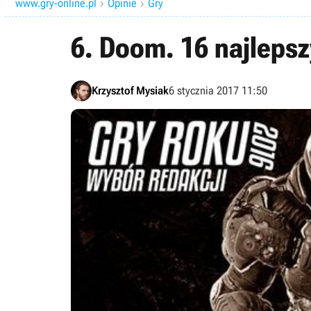
www.gry-online.pl
Opinie
Gry


6. Doom. 16 najlepsz
Krzysztof Mysiak
6 stycznia 2017 11:50