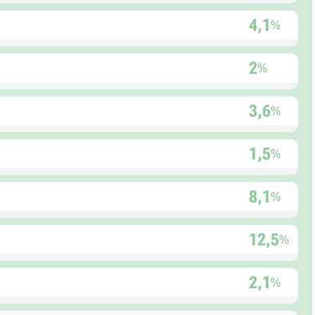
4,1
%
2
%
3,6
%
1,5
%
8,1
%
12,5
%
2,1
%