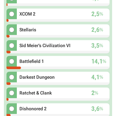
2,5
%
XCOM 2
2,6
%
Stellaris
3,5
%
Sid Meier’s Civilization VI
14,1
%
Battlefield 1
4,1
%
Darkest Dungeon
2
%
Ratchet & Clank
3,6
%
Dishonored 2