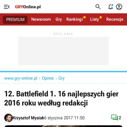




Newsroom
Gry
Rankingi
Listy
Recenzje
PREMIUM
www.gry-online.pl
Opinie
Gry


12. Battlefield 1. 16 najlepszych gier
2016 roku według redakcji

Krzysztof Mysiak
6 stycznia 2017 11:50
2