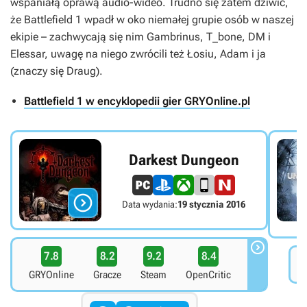
wspaniałą oprawą audio-wideo. Trudno się zatem dziwić,
że
Battlefield 1
wpadł w oko niemałej grupie osób w naszej
ekipie – zachwycają się nim Gambrinus, T_bone, DM i
Elessar, uwagę na niego zwrócili też Łosiu, Adam i ja
(znaczy się Draug).
Battlefield 1 w encyklopedii gier GRYOnline.pl
Darkest Dungeon

Data wydania:
19 stycznia 2016

7.8
8.2
9.2
8.4
8
GRYOnline
Gracze
Steam
OpenCritic