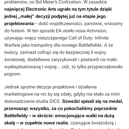
problemów, co
Sid Meier’s Civilization
. W zasadzie
najwięcej Electronic Arts ugrało na tym tytule dzięki
jednej „małej” decyzji podjętej już na etapie jego
projektowania
– dość współczesności, panowie, wracamy
do historii. W ten sposób EA utarło nosa Activision,
używając wręcz nieszczęsnego
Call of Duty: Infinite
Warfare
jako trampoliny dla nowego
Battlefielda
. A że
twórcy, zamiast cofnąć się do bezpiecznej II wojny
światowej, dodatkowo zaryzykowali i postawili na mało
wyeksploatowaną I wojnę... cóż, to tylko przypieczętowało
pogrom.
Jednak sprytne decyzje projektowe i działania
marketingowe na nic by się zdały, gdyby nie stało za nimi
doświadczenie studia DICE.
Szwedzi spisali się na medal,
przenosząc wszystko, za co pokochaliśmy poprzednie
Battlefieldy
– w skrócie: emocjonujące walki na dużą
skalę – w zupełnie nowe realia
, czarujące świeżością i