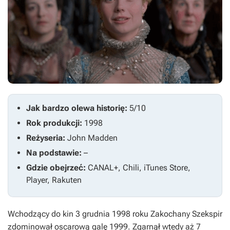
Jak bardzo olewa historię:
5/10
Rok produkcji:
1998
Reżyseria:
John Madden
Na podstawie:
–
Gdzie obejrzeć:
CANAL+, Chili, iTunes Store,
Player, Rakuten
Wchodzący do kin 3 grudnia 1998 roku
Zakochany Szekspir
zdominował oscarową galę 1999. Zgarnął wtedy aż 7