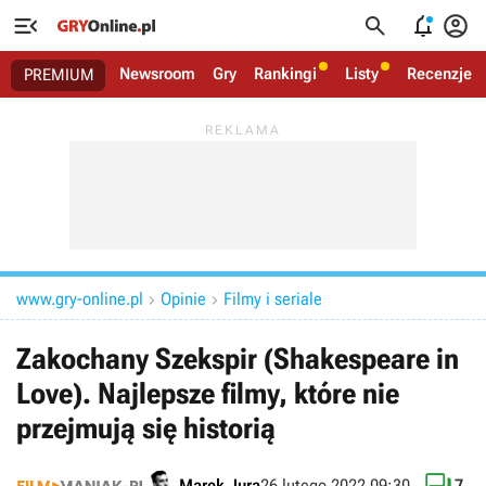




Newsroom
Gry
Rankingi
Listy
Recenzje
PREMIUM
www.gry-online.pl
Opinie
Filmy i seriale


Zakochany Szekspir (Shakespeare in
Love). Najlepsze filmy, które nie
przejmują się historią
Marek Jura
26 lutego 2022 09:30
7