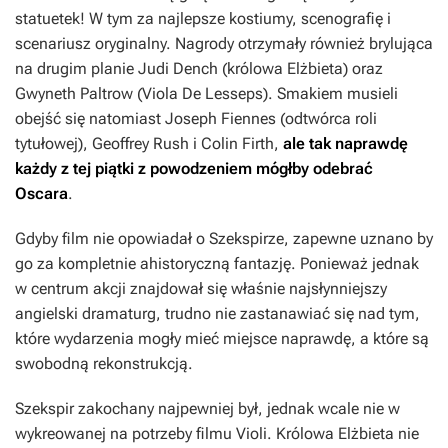
statuetek! W tym za najlepsze kostiumy, scenografię i
scenariusz oryginalny. Nagrody otrzymały również brylująca
na drugim planie Judi Dench (królowa Elżbieta) oraz
Gwyneth Paltrow (Viola De Lesseps). Smakiem musieli
obejść się natomiast Joseph Fiennes (odtwórca roli
tytułowej), Geoffrey Rush i Colin Firth,
ale tak naprawdę
każdy z tej piątki z powodzeniem mógłby odebrać
Oscara
.
Gdyby film nie opowiadał o Szekspirze, zapewne uznano by
go za kompletnie ahistoryczną fantazję. Ponieważ jednak
w centrum akcji znajdował się właśnie najsłynniejszy
angielski dramaturg, trudno nie zastanawiać się nad tym,
które wydarzenia mogły mieć miejsce naprawdę, a które są
swobodną rekonstrukcją.
Szekspir zakochany najpewniej był, jednak wcale nie w
wykreowanej na potrzeby filmu Violi. Królowa Elżbieta nie