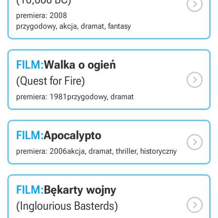

premiera: 2008
przygodowy, akcja, dramat, fantasy
FILM:
Walka o ogień

(Quest for Fire)
premiera: 1981
przygodowy, dramat
FILM:
Apocalypto

premiera: 2006
akcja, dramat, thriller, historyczny
FILM:
Bękarty wojny

(Inglourious Basterds)