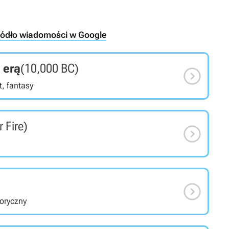
ródło wiadomości w Google
 erą
(10,000 BC)

, fantasy
r Fire)


toryczny