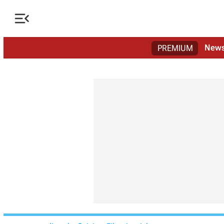

New
PREMIUM