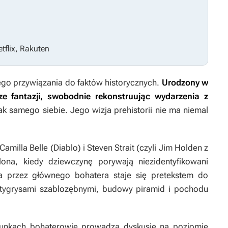
etflix, Rakuten
ego przywiązania do faktów historycznych.
Urodzony w
e fantazji, swobodnie rekonstruując wydarzenia z
k samego siebie. Jego wizja prehistorii nie ma niemal
amilla Belle (
Diablo
) i Steven Strait (czyli Jim Holden z
elona, kiedy dziewczynę porywają niezidentyfikowani
a przez głównego bohatera staje się pretekstem do
tygrysami szablozębnymi, budowy piramid i pochodu
nkach bohaterowie prowadzą dyskusje na poziomie