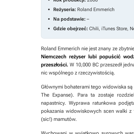
Reżyseria:
Roland Emmerich
Na podstawie:
–
Gdzie obejrzeć:
Chili, iTunes Store, N
Roland Emmerich nie jest znany ze zbytni
Niemczech reżyser lubi popuścić wodz
przeszłości.
W
10,000 BC
przeszedł jedna
nic wspólnego z rzeczywistością.
Głównymi bohaterami tego widowiska są C
The Expanse
). Para ta zostaje rozdzi
napastnicy. Wyprawa ratunkowa podjęt
pokazania widowiskowych scen walki z 
(sic!) mamutów.
Wychowani w wyjątkowo surowych waru