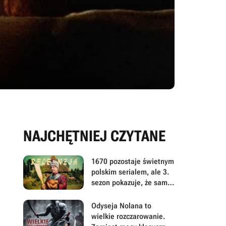
NAJCHĘTNIEJ CZYTANE
1670 pozostaje świetnym
polskim serialem, ale 3.
sezon pokazuje, że sama
satyra już nie wystarcza
Odyseja Nolana to
wielkie rozczarowanie.