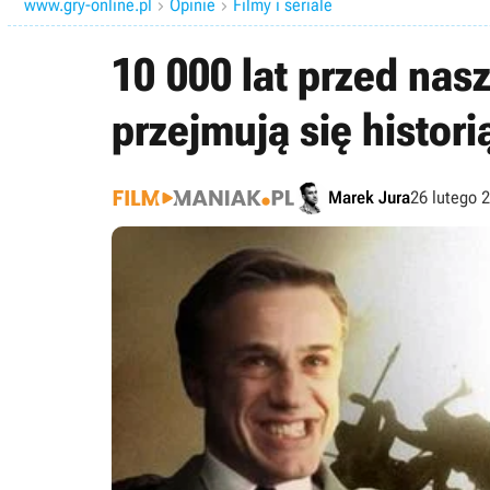
www.gry-online.pl
Opinie
Filmy i seriale


10 000 lat przed nasz
przejmują się histori
Marek Jura
26 lutego 