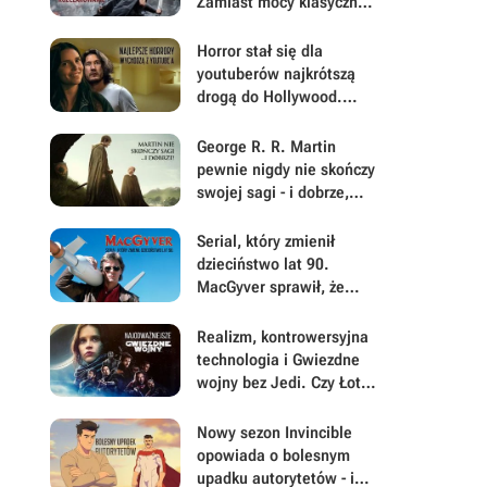
Zamiast mocy klasycznej
historii dostałem płaskie
postacie i brak emocji
Horror stał się dla
youtuberów najkrótszą
drogą do Hollywood.
Backrooms i Obsesja
pokazują, dlaczego
George R. R. Martin
pewnie nigdy nie skończy
swojej sagi - i dobrze,
skoro dostaliśmy Rycerza
Siedmiu Królestw
Serial, który zmienił
dzieciństwo lat 90.
MacGyver sprawił, że
każdy chciał mieć
scyzoryk i srebrną taśmę
Realizm, kontrowersyjna
technologia i Gwiezdne
wojny bez Jedi. Czy Łotr
1 był najodważniejszym
filmem Disneya w
Nowy sezon Invincible
świecie Star Wars?
opowiada o bolesnym
upadku autorytetów - i