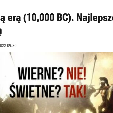
ą erą (10,000 BC). Najlepsze
ą
2022 09:30