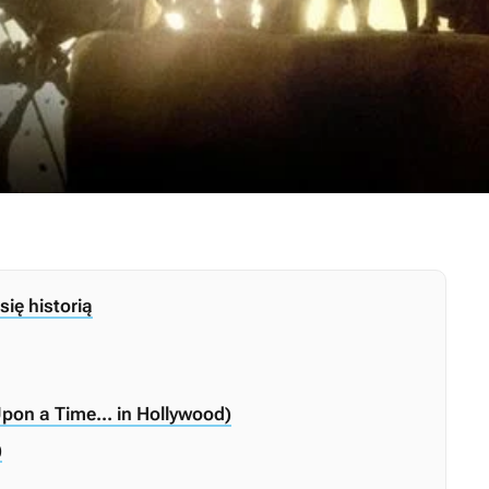
się historią
on a Time... in Hollywood)
)