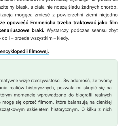
itelny blask, a ciała nie noszą śladu żadnych chorób.
ilizacja mogąca zmieść z powierzchni ziemi niejedno
że opowieść Emmericha trzeba traktować jako film
cenariuszowe braki.
Wystarczy podczas seansu zbyt
 co i – przede wszystkim – kiedy.
 encyklopedii filmowej.
ernatywne wizje rzeczywistości. Świadomość, że twórcy
nia realiów historycznych, pozwala mi skupić się na
którym momencie wprowadzono do biografii realnych
 mogę się oprzeć filmom, które balansują na cienkiej
zczątkowym szkieletem historycznym. O kilku z nich