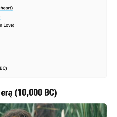
eheart)
)
n Love)
 BC)
 erą (10,000 BC)