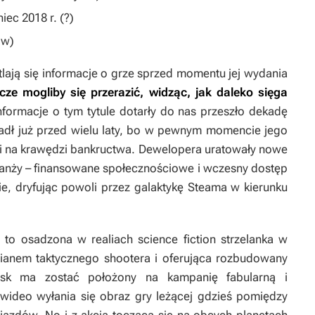
iec 2018 r. (?)
ów)
tlają się informacje o grze sprzed momentu jej wydania
cze mogliby się przerazić, widząc, jak daleko sięga
nformacje o tym tytule dotarły do nas przeszło dekadę
padł już przed wielu laty, bo w pewnym momencie jego
ali na krawędzi bankructwa. Dewelopera uratowały nowe
branży – finansowane społecznościowe i wczesny dostęp
nie, dryfując powoli przez galaktykę Steama w kierunku
s
to osadzona w realiach science fiction strzelanka w
ianem taktycznego shootera i oferująca rozbudowany
cisk ma zostać położony na kampanię fabularną i
w wideo wyłania się obraz gry leżącej gdzieś pomiędzy