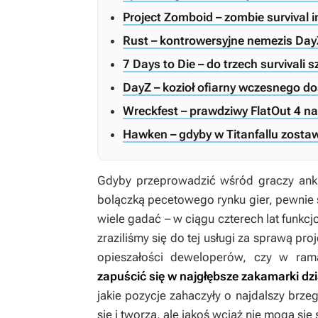
Project Zomboid – zombie survival i
Rust – kontrowersyjne nemezis Day
7 Days to Die – do trzech survivali 
DayZ – kozioł ofiarny wczesnego d
Wreckfest – prawdziwy FlatOut 4 n
Hawken – gdyby w Titanfallu zostawi
Gdyby przeprowadzić wśród graczy ankie
bolączką pecetowego rynku gier, pewnie
wiele gadać – w ciągu czterech lat funk
zraziliśmy się do tej usługi za sprawą pro
opieszałości deweloperów, czy w ra
zapuścić się w najgłębsze zakamarki dz
jakie pozycje zahaczyły o najdalszy brze
się i tworzą, ale jakoś wciąż nie mogą się