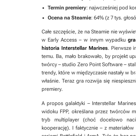
Termin premiery
: najwcześniej pod kon
Ocena na Steamie
: 64% (z 7 tys. głos
Całe szczęście, że na Steamie nie wyświe
w Early Access – w innym wypadku
gra
historia
Interstellar Marines
. Pierwsze i
temu. Ba, mało brakowało, by projekt u
twórcy – studio Zero Point Software – st
trendy, które w międzyczasie nastały w 
właśnie. Teraz gra rozwija się niespiesz
premiery.
A propos galaktyki –
Interstellar Marine
widoku FPP, określana przez twórców m
tryb multiplayer (choć docelowo na
kooperację). I faktycznie – z materiałó