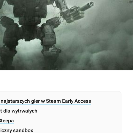
najstarszych gier w Steam Early Access
ft dla wytrwałych
Steepa
miczny sandbox