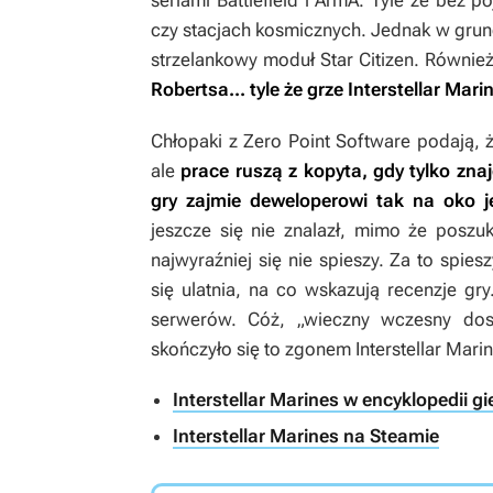
seriami
Battlefield
i
ArmA
. Tyle że bez p
czy stacjach kosmicznych. Jednak w grunc
strzelankowy moduł
Star Citizen
. Równie
Robertsa... tyle że grze
Interstellar Mari
Chłopaki z Zero Point Software podają, ż
ale
prace ruszą z kopyta, gdy tylko zna
gry zajmie deweloperowi tak na oko je
jeszcze się nie znalazł, mimo że poszu
najwyraźniej się nie spieszy. Za to spie
się ulatnia, na co wskazują recenzje gry.
serwerów. Cóż, „wieczny wczesny dost
skończyło się to zgonem
Interstellar Mari
Interstellar Marines w encyklopedii g
Interstellar Marines na Steamie