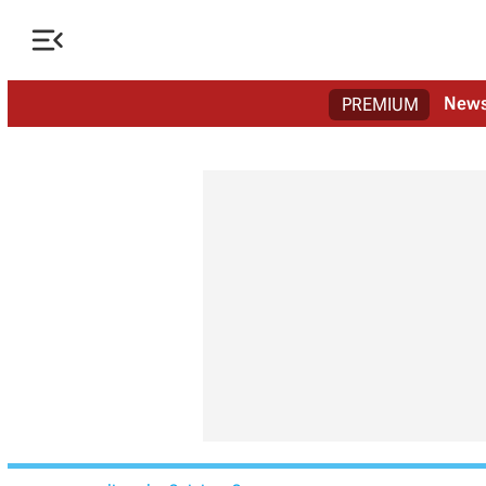

New
PREMIUM