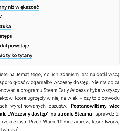
nny niż większość
Z
sztuka
ostępu
adal powstaje
ć tylko tytany
tę na temat tego, co ich zdaniem jest najdotkliwszą
 sporo głosów zgarnąłby wczesny dostęp. Nie ma co za
cjonowania programu Steam Early Access chyba wszyscy
jektów, które ugrzęzły w niej na wieki – czy to z powodu
mach wyrafinowanych oszustw.
Postanowiliśmy więc
iału „Wczesny dostęp” na stronie Steama
i sprawdzić,
g rzeki czasu. Przed Wami 10 dinozaurów, które tworzą
 stworzyć.