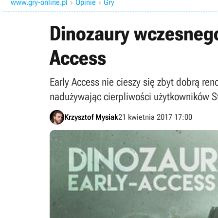
www.gry-online.pl
Opinie
Gry


Dinozaury wczesnego 
Access
Early Access nie cieszy się zbyt dobrą re
nadużywając cierpliwości użytkowników S
Krzysztof Mysiak
21 kwietnia 2017 17:00