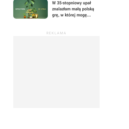
mają powody do dumy
W 35-stopniowy upał
znalazłam małą polską
grę, w której mogę
prowadzić sklep z
roślinami i odpocząć od
wszystkiego