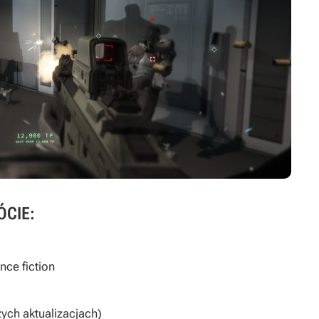
ÓCIE:
nce fiction
żych aktualizacjach)