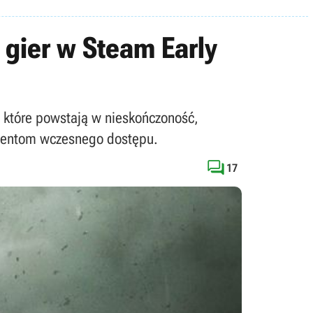
 gier w Steam Early
r, które powstają w nieskończoność,
ydentom wczesnego dostępu.

17