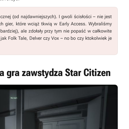
nej (od najdawniejszych). I gwoli ścisłości – nie jest
ch gier, które wciąż tkwią w Early Access. Wybraliśmy
ub bardziej), ale zdołały przy tym nie popaść w całkowite
 jak
Folk Tale
,
Delver
czy
Vox
– no bo czy ktokolwiek je
ta gra zawstydza Star Citizen