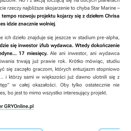
ojazdów. No i z akcją toczącą się na obcych planetach
ie rzeczy najbliższe skojarzenie to chyba
Star Marine
–
ż
tempo rozwoju projektu kojarzy się z dziełem Chrisa
nes
idzie znacznie wolniej
.
e ich dzieło znajduje się jeszcze w stadium pre-alpha,
jdzie się inwestor i/lub wydawca. Wtedy dokończenie
dyne... 17 miesięcy.
Ale ani inwestor, ani wydawca
kiwania trwają już prawie rok. Krótko mówiąc, studiu
szyć się zaczęło graczom, których entuzjazm stopniowo
.. i którzy sami w większości już dawno ulotnili się z
ęp” w całej okazałości. Oby tylko ostatecznie nie
nes
, bo jest to mimo wszystko interesujący projekt.
ier GRYOnline.pl