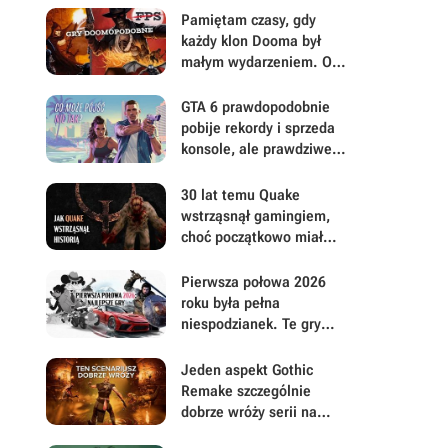
mu się uważniej
Pamiętam czasy, gdy
każdy klon Dooma był
małym wydarzeniem. Oto
moje mniej oczywiste
FPS-y lat 90.
GTA 6 prawdopodobnie
pobije rekordy i sprzeda
konsole, ale prawdziwe
pytanie brzmi, ile gracze
będą musieli mu
30 lat temu Quake
wybaczyć
wstrząsnął gamingiem,
choć początkowo miał
być zupełnie inną grą
Pierwsza połowa 2026
roku była pełna
niespodzianek. Te gry
najbardziej zasłużyły na
uwagę i Wasz czas
Jeden aspekt Gothic
Remake szczególnie
dobrze wróży serii na
przyszłość. Scenarzyści