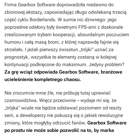
Firma Gearbox Software doprowadziła niedawno do
zbiorowej ekstazy, zapowiadając długo odwlekaną trzecią
część cyklu
Borderlands
. W sumie nic dziwnego: jego
poprzednie odsłony były świetnymi FPS-ami z doskonale
zrealizowanym trybem kooperacji, absurdalnym poczuciem
humoru i całą masą broni, z której naprawdę fajnie się
strzelało. I jeżeli pierwszy zwiastun „trójki” uznać za
prognostyk, wszystkie te elementy zostaną w kolejnej
kontynuacji podkręcone do maksimum. Jedyny problem?
Za grę wciąż odpowiada Gearbox Software, branżowe
ucieleśnienie kompletnego chaosu.
Nie zrozumcie mnie źle, nie próbuję tutaj uprawiać
czarnowidztwa. Wręcz przeciwnie – wydaje mi się, że
„trójka” wcale nie będzie odstawać poziomem od reszty
serii, a deweloperzy nie pokuszą się o jakieś rewolucyjne
zmiany, które mogłyby odrzucić fanów.
Gearbox Software
po prostu nie może sobie pozwolić na to, by marka