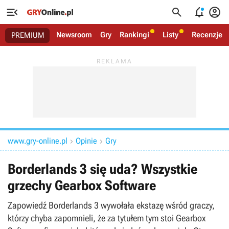




Newsroom
Gry
Rankingi
Listy
Recenzje
PREMIUM
www.gry-online.pl
Opinie
Gry


Borderlands 3 się uda? Wszystkie
grzechy Gearbox Software
Zapowiedź Borderlands 3 wywołała ekstazę wśród graczy,
którzy chyba zapomnieli, że za tytułem tym stoi Gearbox