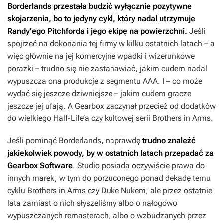
Borderlands
przestała budzić wyłącznie pozytywne
skojarzenia, bo to jedyny cykl, który nadal utrzymuje
Randy’ego Pitchforda i jego ekipę na powierzchni.
Jeśli
spojrzeć na dokonania tej firmy w kilku ostatnich latach – a
więc głównie na jej komercyjne wpadki i wizerunkowe
porażki – trudno się nie zastanawiać, jakim cudem nadal
wypuszcza ona produkcje z segmentu AAA. I – co może
wydać się jeszcze dziwniejsze – jakim cudem gracze
jeszcze jej ufają. A Gearbox zaczynał przecież od dodatków
do wielkiego
Half-Life’a
czy kultowej serii
Brothers in Arms
.
Jeśli pominąć
Borderlands
, naprawdę
trudno znaleźć
jakiekolwiek powody, by w ostatnich latach przepadać za
Gearbox Software
. Studio posiada oczywiście prawa do
innych marek, w tym do porzuconego ponad dekadę temu
cyklu
Brothers in Arms
czy
Duke Nukem
, ale przez ostatnie
lata zamiast o nich słyszeliśmy albo o nałogowo
wypuszczanych remasterach, albo o wzbudzanych przez