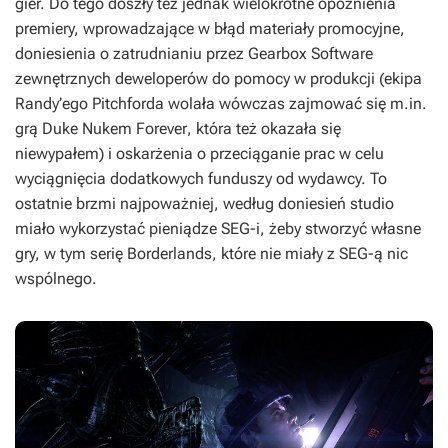
gier. Do tego doszły też jednak wielokrotne opóźnienia
premiery, wprowadzające w błąd materiały promocyjne,
doniesienia o zatrudnianiu przez Gearbox Software
zewnętrznych deweloperów do pomocy w produkcji (ekipa
Randy’ego Pitchforda wolała wówczas zajmować się m.in.
grą
Duke Nukem Forever
, która też okazała się
niewypałem) i oskarżenia o przeciąganie prac w celu
wyciągnięcia dodatkowych funduszy od wydawcy. To
ostatnie brzmi najpoważniej, według doniesień studio
miało wykorzystać pieniądze SEG-i, żeby stworzyć własne
gry, w tym serię
Borderlands
, które nie miały z SEG-ą nic
wspólnego.