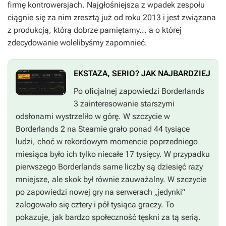
firmę kontrowersjach. Najgłośniejsza z wpadek zespołu
ciągnie się za nim zresztą już od roku 2013 i jest związana
z produkcją, którą dobrze pamiętamy... a o której
zdecydowanie wolelibyśmy zapomnieć.
EKSTAZA, SERIO? JAK NAJBARDZIEJ
Po oficjalnej zapowiedzi
Borderlands
3
zainteresowanie starszymi
odsłonami wystrzeliło w górę. W szczycie w
Borderlands 2
na Steamie grało ponad 44 tysiące
ludzi, choć w rekordowym momencie poprzedniego
miesiąca było ich tylko niecałe 17 tysięcy. W przypadku
pierwszego
Borderlands
same liczby są dziesięć razy
mniejsze, ale skok był równie zauważalny. W szczycie
po zapowiedzi nowej gry na serwerach „jedynki”
zalogowało się cztery i pół tysiąca graczy. To
pokazuje, jak bardzo społeczność tęskni za tą serią.