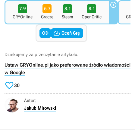

7.9
6.7
8.1
8.1
8
GRYOnline
Gracze
Steam
OpenCritic
GRYO


Oceń Grę
Dziękujemy za przeczytanie artykułu.
Ustaw GRYOnline.pl jako preferowane źródło wiadomości
w Google

30
Autor:
Jakub Mirowski