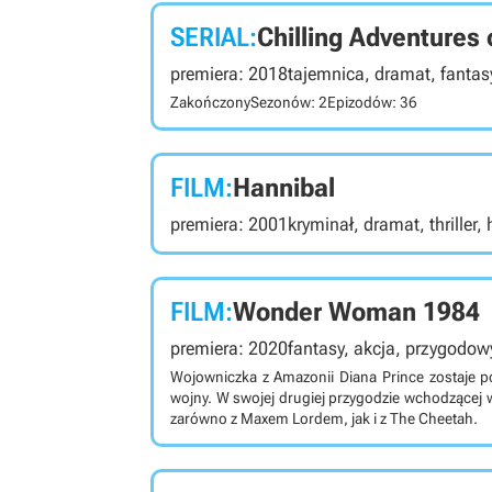
SERIAL:
Chilling Adventures 
premiera: 2018
tajemnica, dramat, fantasy
Zakończony
Sezonów: 2
Epizodów: 36
FILM:
Hannibal
premiera: 2001
kryminał, dramat, thriller, 
FILM:
Wonder Woman 1984
premiera: 2020
fantasy, akcja, przygodow
Wojowniczka z Amazonii Diana Prince zostaje p
wojny. W swojej drugiej przygodzie wchodzącej 
zarówno z Maxem Lordem, jak i z The Cheetah.