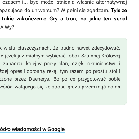
czasem i... być może istnienia właśnie alternatywnej
iepasujące do uniwersum? W pełni się zgadzam.
Tyle że
ć takie zakończenie
Gry o tron
, na jakie ten serial
A Wy?
k wielu płaszczyznach, że trudno nawet zdecydować,
le jeżeli już miałbym wybierać, obok Szalonej Królowej
zanadrzu kolejny podły plan, dzięki okrucieństwu i
ej opresji obronną ręką, tym razem po prostu stoi i
szczone przez Daenerys. Bo po co przygotować sobie
wśród walącego się ze stropu gruzu przemknąć do na
ródło wiadomości w Google