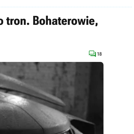
o tron. Bohaterowie,

18