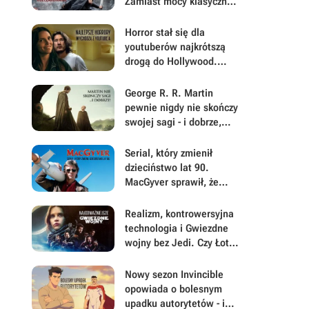
Zamiast mocy klasycznej
historii dostałem płaskie
postacie i brak emocji
Horror stał się dla
youtuberów najkrótszą
drogą do Hollywood.
Backrooms i Obsesja
pokazują, dlaczego
George R. R. Martin
pewnie nigdy nie skończy
swojej sagi - i dobrze,
skoro dostaliśmy Rycerza
Siedmiu Królestw
Serial, który zmienił
dzieciństwo lat 90.
MacGyver sprawił, że
każdy chciał mieć
scyzoryk i srebrną taśmę
Realizm, kontrowersyjna
technologia i Gwiezdne
wojny bez Jedi. Czy Łotr
1 był najodważniejszym
filmem Disneya w
Nowy sezon Invincible
świecie Star Wars?
opowiada o bolesnym
upadku autorytetów - i