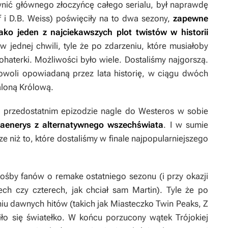
ynić głównego złoczyńcę całego serialu, był naprawdę
f i D.B. Weiss) poświęciły na to dwa sezony,
zapewne
ko jeden z najciekawszych plot twistów w historii
 w jednej chwili, tyle że po zdarzeniu, które musiałoby
aterki. Możliwości było wiele. Dostaliśmy najgorszą.
woli opowiadaną przez lata historię, w ciągu dwóch
aloną Królową.
 przedostatnim epizodzie nagle do Westeros w sobie
Daenerys z alternatywnego wszechświata
. I w sumie
e niż to, które dostaliśmy w finale najpopularniejszego
rośby fanów o remake ostatniego sezonu (i przy okazji
h czy czterech, jak chciał sam Martin). Tyle że po
iu dawnych hitów (takich jak
Miasteczko Twin Peaks, Z
ło się światełko. W końcu porzucony wątek Trójokiej