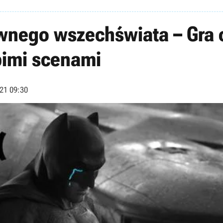
wnego wszechświata – Gra 
pimi scenami
21 09:30