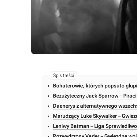
Bohaterowie, których popsuto głup
Bezużyteczny Jack Sparrow – Pirac
Daenerys z alternatywnego wszechś
Marudzący Luke Skywalker – Gwiezd
Leniwy Batman – Liga Sprawiedliw
Rozwydrzony Vader – Gwiezdne wojn