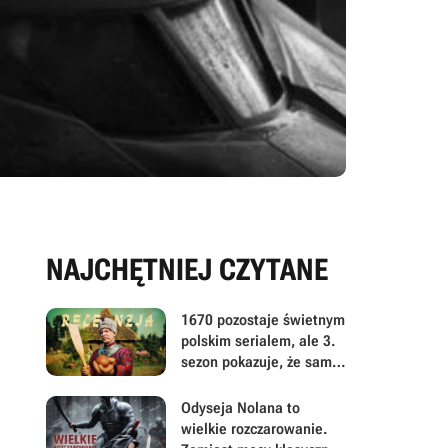
NAJCHĘTNIEJ CZYTANE
1670 pozostaje świetnym
polskim serialem, ale 3.
sezon pokazuje, że sama
satyra już nie wystarcza
Odyseja Nolana to
wielkie rozczarowanie.