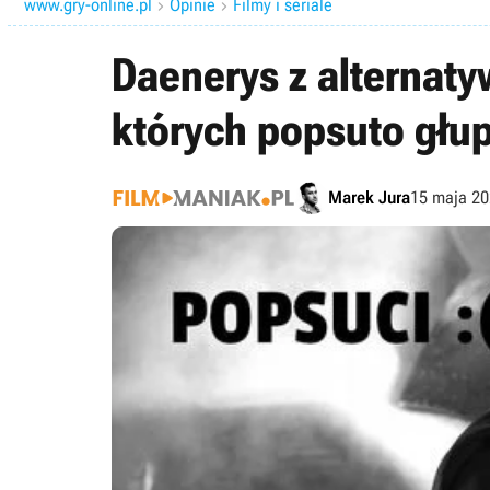
www.gry-online.pl
Opinie
Filmy i seriale


Daenerys z alternaty
których popsuto głu
Marek Jura
15 maja 20