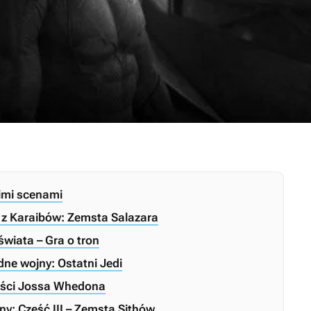
imi scenami
i z Karaibów: Zemsta Salazara
wiata – Gra o tron
ne wojny: Ostatni Jedi
ości Jossa Whedona
y: Część III – Zemsta Sithów