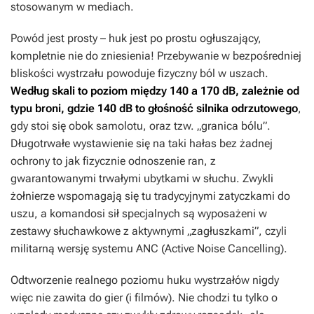
stosowanym w mediach.
Powód jest prosty – huk jest po prostu ogłuszający,
kompletnie nie do zniesienia! Przebywanie w bezpośredniej
bliskości wystrzału powoduje fizyczny ból w uszach.
Według skali to poziom między 140 a 170 dB, zależnie od
typu broni, gdzie 140 dB to głośność silnika odrzutowego
,
gdy stoi się obok samolotu, oraz tzw. „granica bólu”.
Długotrwałe wystawienie się na taki hałas bez żadnej
ochrony to jak fizycznie odnoszenie ran, z
gwarantowanymi trwałymi ubytkami w słuchu. Zwykli
żołnierze wspomagają się tu tradycyjnymi zatyczkami do
uszu, a komandosi sił specjalnych są wyposażeni w
zestawy słuchawkowe z aktywnymi „zagłuszkami”, czyli
militarną wersję systemu ANC (Active Noise Cancelling).
Odtworzenie realnego poziomu huku wystrzałów nigdy
więc nie zawita do gier (i filmów). Nie chodzi tu tylko o