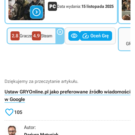
Data wydania:
15 listopada 2025




7
2.8
4.9
Oceń Grę
Gracze
Steam
GRYO
Dziękujemy za przeczytanie artykułu.
Ustaw GRYOnline.pl jako preferowane źródło wiadomości
w Google

105
Autor:
Dariusz Matusiak