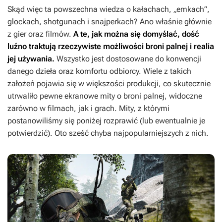
Skąd więc ta powszechna wiedza o kałachach, „emkach”,
glockach, shotgunach i snajperkach? Ano właśnie głównie
z gier oraz filmów.
A te, jak można się domyślać, dość
luźno traktują rzeczywiste możliwości broni palnej i realia
jej używania.
Wszystko jest dostosowane do konwencji
danego dzieła oraz komfortu odbiorcy. Wiele z takich
założeń pojawia się w większości produkcji, co skutecznie
utrwaliło pewne ekranowe mity o broni palnej, widoczne
zarówno w filmach, jak i grach. Mity, z którymi
postanowiliśmy się poniżej rozprawić (lub ewentualnie je
potwierdzić). Oto sześć chyba najpopularniejszych z nich.