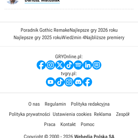
Poradnik Gothic Remake
Najlepsze gry 2026 roku
Najlepsze gry 2025 roku
Wiedźmin 4
Najbliższe premiery
GRYOnline.pl:
tvgry.pl:
O nas
Regulamin
Polityka redakcyjna
Polityka prywatności
Ustawienia cookies
Reklama
Zespół
Praca
Kontakt
Pomoc
Copyright © 2000 -
2026
Webedia Polska SA