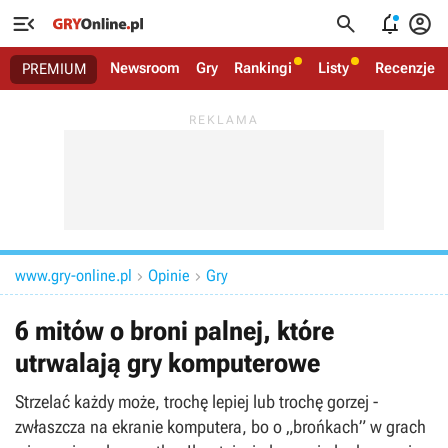




Newsroom
Gry
Rankingi
Listy
Recenzje
PREMIUM
www.gry-online.pl
Opinie
Gry


6 mitów o broni palnej, które
utrwalają gry komputerowe
Strzelać każdy może, trochę lepiej lub trochę gorzej -
zwłaszcza na ekranie komputera, bo o „brońkach” w grach