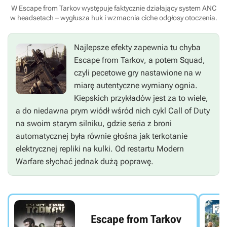
W Escape from Tarkov występuje faktycznie działający system ANC
w headsetach – wygłusza huk i wzmacnia ciche odgłosy otoczenia.
Najlepsze efekty zapewnia tu chyba
Escape from Tarkov
, a potem
Squad
,
czyli pecetowe gry nastawione na w
miarę autentyczne wymiany ognia.
Kiepskich przykładów jest za to wiele,
a do niedawna prym wiódł wśród nich cykl
Call of Duty
na swoim starym silniku, gdzie seria z broni
automatycznej była równie głośna jak terkotanie
elektrycznej repliki na kulki. Od restartu
Modern
Warfare
słychać jednak dużą poprawę.
Escape from Tarkov