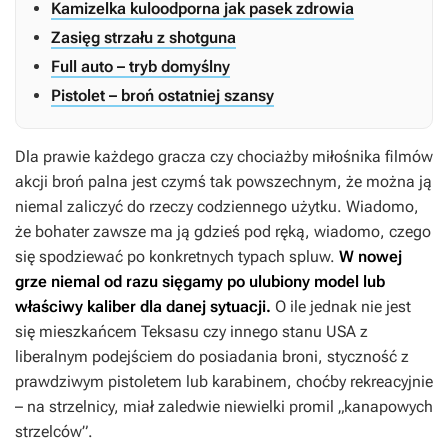
Kamizelka kuloodporna jak pasek zdrowia
Zasięg strzału z shotguna
Full auto – tryb domyślny
Pistolet – broń ostatniej szansy
Dla prawie każdego gracza czy chociażby miłośnika filmów
akcji broń palna jest czymś tak powszechnym, że można ją
niemal zaliczyć do rzeczy codziennego użytku. Wiadomo,
że bohater zawsze ma ją gdzieś pod ręką, wiadomo, czego
się spodziewać po konkretnych typach spluw.
W nowej
grze niemal od razu sięgamy po ulubiony model lub
właściwy kaliber dla danej sytuacji.
O ile jednak nie jest
się mieszkańcem Teksasu czy innego stanu USA z
liberalnym podejściem do posiadania broni, styczność z
prawdziwym pistoletem lub karabinem, choćby rekreacyjnie
– na strzelnicy, miał zaledwie niewielki promil „kanapowych
strzelców”.