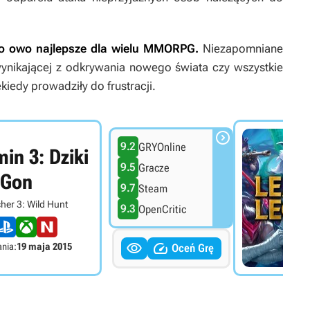
yło owo najlepsze dla wielu MMORPG.
Niezapomniane
wynikającej z odkrywania nowego świata czy wszystkie
iedy prowadziły do frustracji.

9.2
GRYOnline
in 3: Dziki
9.5
Gracze
Gon
9.7
Steam
her 3: Wild Hunt
9.3
OpenCritic


nia:
19 maja 2015
Oceń Grę