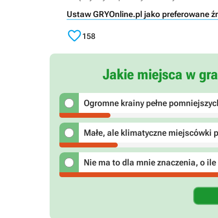
Ustaw GRYOnline.pl jako preferowane ź

158
Jakie miejsca w gra
Ogromne krainy pełne pomniejszych
Małe, ale klimatyczne miejscówki 
Nie ma to dla mnie znaczenia, o il