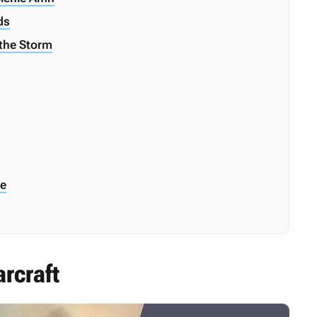
ds
the Storm
ce
rcraft