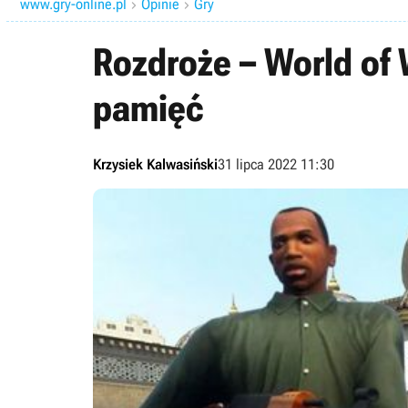
www.gry-online.pl
Opinie
Gry


Rozdroże – World of W
pamięć
Krzysiek Kalwasiński
31 lipca 2022 11:30