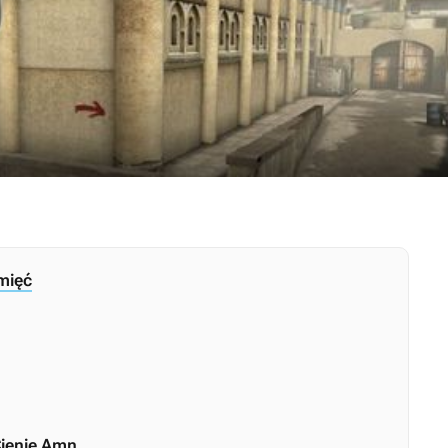
amięć
Cienie Amn