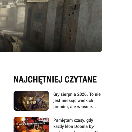
NAJCHĘTNIEJ CZYTANE
Gry sierpnia 2026. To nie
jest miesiąc wielkich
premier, ale właśnie
dlatego warto przyjrzeć
mu się uważniej
Pamiętam czasy, gdy
każdy klon Dooma był