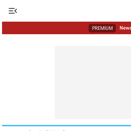

New
PREMIUM