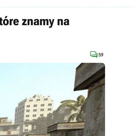
 które znamy na

59