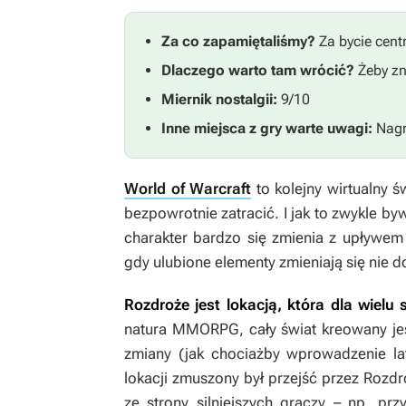
Za co zapamiętaliśmy?
Za bycie cent
Dlaczego warto tam wrócić?
Żeby zn
Miernik nostalgii:
9/10
Inne miejsca z gry warte uwagi:
Nagr
World of Warcraft
to kolejny wirtualny 
bezpowrotnie zatracić. I jak to zwykle by
charakter bardzo się zmienia z upływem
gdy ulubione elementy zmieniają się nie d
Rozdroże jest lokacją, która dla wiel
natura MMORPG, cały świat kreowany je
zmiany (jak chociażby wprowadzenie l
lokacji zmuszony był przejść przez Rozd
ze strony silniejszych graczy – np. pr