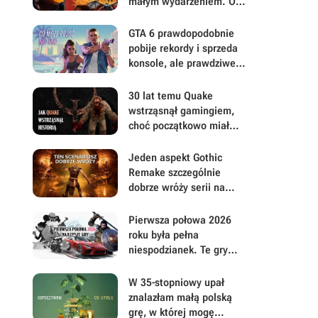
małym wydarzeniem. Oto
moje mniej oczywiste
FPS-y lat 90.
GTA 6 prawdopodobnie
pobije rekordy i sprzeda
konsole, ale prawdziwe
pytanie brzmi, ile gracze
będą musieli mu
30 lat temu Quake
wybaczyć
wstrząsnął gamingiem,
choć początkowo miał
być zupełnie inną grą
Jeden aspekt Gothic
Remake szczególnie
dobrze wróży serii na
przyszłość. Scenarzyści
mają powody do dumy
Pierwsza połowa 2026
roku była pełna
niespodzianek. Te gry
najbardziej zasłużyły na
uwagę i Wasz czas
W 35-stopniowy upał
znalazłam małą polską
grę, w której mogę