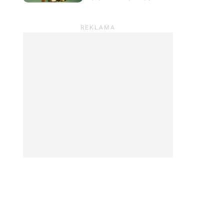
prowadzić sklep z
roślinami i odpocząć od
wszystkiego