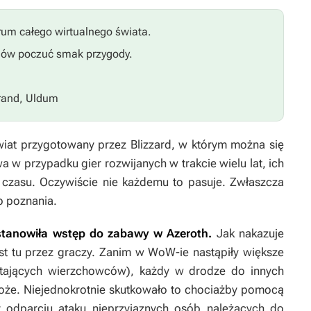
rum całego wirtualnego świata.
ów poczuć smak przygody.
and, Uldum
świat przygotowany przez Blizzard, w którym można się
wa w przypadku gier rozwijanych w trakcie wielu lat, ich
 czasu. Oczywiście nie każdemu to pasuje. Zwłaszcza
o poznania.
u stanowiła wstęp do zabawy w Azeroth.
Jak nakazuje
st tu przez graczy. Zanim w
WoW-ie
nastąpiły większe
atających wierzchowców), każdy w drodze do innych
roże. Niejednokrotnie skutkowało to chociażby pomocą
zy odparciu ataku nieprzyjaznych osób należących do