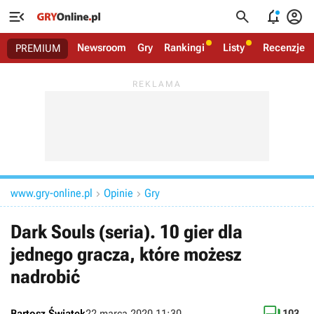




Newsroom
Gry
Rankingi
Listy
Recenzje
PREMIUM
www.gry-online.pl
Opinie
Gry


Dark Souls (seria). 10 gier dla
jednego gracza, które możesz
nadrobić
Bartosz Świątek
22 marca 2020 11:30
103