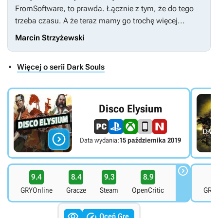
FromSoftware, to prawda. Łącznie z tym, że do tego
trzeba czasu. A że teraz mamy go trochę więcej...
Marcin Strzyżewski
Więcej o serii Dark Souls
Disco Elysium

Data wydania:
15 października 2019

9.4
8.4
9.3
8.9
8
GRYOnline
Gracze
Steam
OpenCritic
GRYO


Oceń Grę