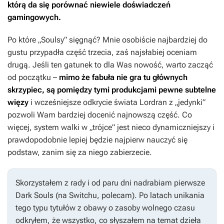
którą da się porównać niewiele doświadczeń
gamingowych.
Po które „Soulsy” sięgnąć? Mnie osobiście najbardziej do
gustu przypadła część trzecia, zaś najsłabiej oceniam
drugą. Jeśli ten gatunek to dla Was nowość, warto zacząć
od początku –
mimo że fabuła nie gra tu głównych
skrzypiec, są pomiędzy tymi produkcjami pewne subtelne
więzy
i wcześniejsze odkrycie świata Lordran z „jedynki”
pozwoli Wam bardziej docenić najnowszą część. Co
więcej, system walki w „trójce” jest nieco dynamiczniejszy i
prawdopodobnie lepiej będzie najpierw nauczyć się
podstaw, zanim się za niego zabierzecie.
Skorzystałem z rady i od paru dni nadrabiam pierwsze
Dark Souls
(na Switchu, polecam). Po latach unikania
tego typu tytułów z obawy o zasoby wolnego czasu
odkryłem, że wszystko, co słyszałem na temat dzieła