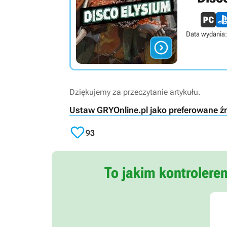
Data wydania:

Dziękujemy za przeczytanie artykułu.
Ustaw GRYOnline.pl jako preferowane ź

93
To jakim kontrolere