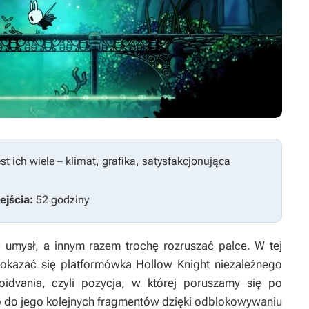
est ich wiele – klimat, grafika, satysfakcjonująca
ejścia:
52 godziny
mysł, a innym razem trochę rozruszać palce. W tej
 okazać się platformówka
Hollow Knight
niezależnego
oidvania, czyli pozycja, w której poruszamy się po
 do jego kolejnych fragmentów dzięki odblokowywaniu