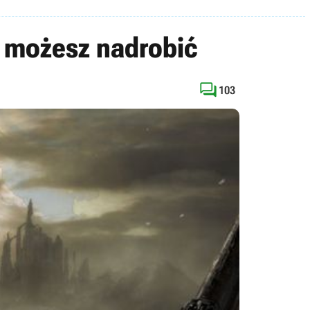
e możesz nadrobić

103