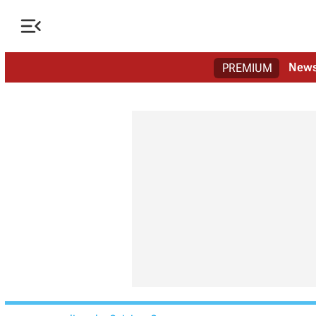

New
PREMIUM