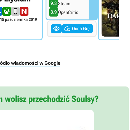
9.3
Steam
8.9
OpenCritic
15 października 2019


Oceń Grę
ródło wiadomości w Google
m wolisz przechodzić Soulsy?