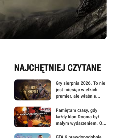
NAJCHĘTNIEJ CZYTANE
Gry sierpnia 2026. To nie
jest miesiąc wielkich
premier, ale właśnie
dlatego warto przyjrzeć
mu się uważniej
Pamiętam czasy, gdy
każdy klon Dooma był
małym wydarzeniem. Oto
moje mniej oczywiste
FPS-y lat 90.
GTA 6 prawdopodobnie