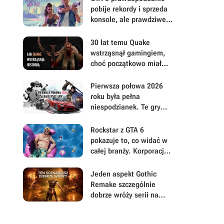
pobije rekordy i sprzeda
konsole, ale prawdziwe
pytanie brzmi, ile gracze
będą musieli mu
30 lat temu Quake
wybaczyć
wstrząsnął gamingiem,
choć początkowo miał
być zupełnie inną grą
Pierwsza połowa 2026
roku była pełna
niespodzianek. Te gry
najbardziej zasłużyły na
uwagę i Wasz czas
Rockstar z GTA 6
pokazuje to, co widać w
całej branży. Korporacje
coraz mniej przejmują się
graczami
Jeden aspekt Gothic
Remake szczególnie
dobrze wróży serii na
przyszłość. Scenarzyści
mają powody do dumy