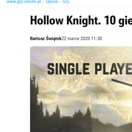
www.gry-online.pl
Opinie
Gry


Hollow Knight. 10 gi
Bartosz Świątek
22 marca 2020 11:30