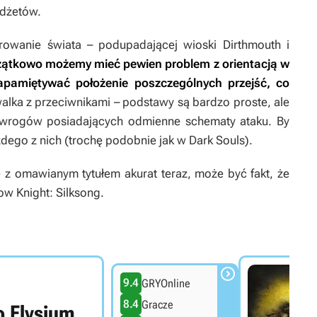
adżetów.
rowanie świata – podupadającej wioski Dirthmouth i
ątkowo możemy mieć pewien problem z orientacją w
apamiętywać położenie poszczególnych przejść, co
alka z przeciwnikami – podstawy są bardzo proste, ale
w wrogów posiadających odmienne schematy ataku. By
dego z nich (trochę podobnie jak w
Dark Souls
).
 omawianym tytułem akurat teraz, może być fakt, że
ow Knight: Silksong.

9.4
GRYOnline
8.4
Gracze
o Elysium