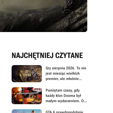
NAJCHĘTNIEJ CZYTANE
Gry sierpnia 2026. To nie
jest miesiąc wielkich
premier, ale właśnie
dlatego warto przyjrzeć
mu się uważniej
Pamiętam czasy, gdy
każdy klon Dooma był
małym wydarzeniem. Oto
moje mniej oczywiste
FPS-y lat 90.
GTA 6 prawdopodobnie