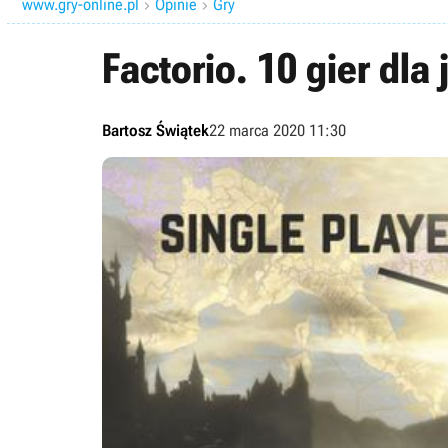
www.gry-online.pl
Opinie
Gry


Factorio. 10 gier dl
Bartosz Świątek
22 marca 2020 11:30