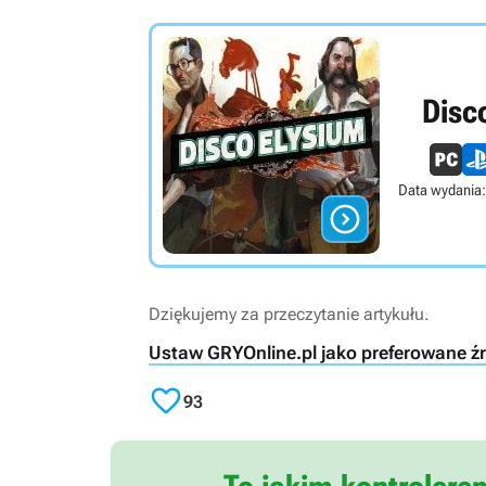
Disc
Data wydania:

Dziękujemy za przeczytanie artykułu.
Ustaw GRYOnline.pl jako preferowane ź

93