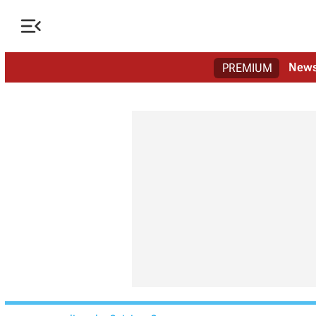

New
PREMIUM