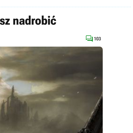
esz nadrobić

103