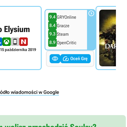

9.4
GRYOnline
8.4
Gracze
o Elysium
9.3
Steam
8.9
OpenCritic
15 października 2019


Oceń Grę
ródło wiadomości w Google