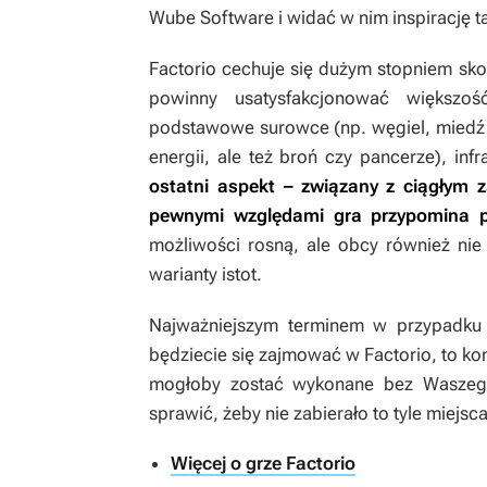
Wube Software i widać w nim inspirację ta
Factorio
cechuje się dużym stopniem sko
powinny usatysfakcjonować większ
podstawowe surowce (np. węgiel, miedź c
energii, ale też broń czy pancerze), in
ostatni aspekt –
związany z
ciągłym 
pewnymi względami gra przypomina pr
możliwości rosną, ale obcy również nie
warianty istot.
Najważniejszym terminem w przypadku t
będziecie się zajmować w
Factorio
, to k
mogłoby zostać wykonane bez Waszego u
sprawić, żeby nie zabierało to tyle miejsc
Więcej o grze Factorio