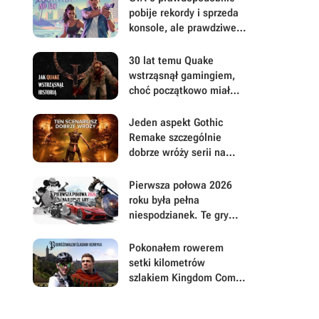
pobije rekordy i sprzeda
konsole, ale prawdziwe
pytanie brzmi, ile gracze
będą musieli mu
30 lat temu Quake
wybaczyć
wstrząsnął gamingiem,
choć początkowo miał
być zupełnie inną grą
Jeden aspekt Gothic
Remake szczególnie
dobrze wróży serii na
przyszłość. Scenarzyści
mają powody do dumy
Pierwsza połowa 2026
roku była pełna
niespodzianek. Te gry
najbardziej zasłużyły na
uwagę i Wasz czas
Pokonałem rowerem
setki kilometrów
szlakiem Kingdom Come:
Deliverance, by na
własną rękę poszukać