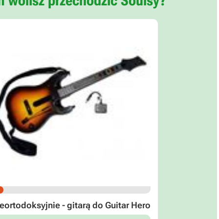
m wolisz przechodzić Soulsy?
eortodoksyjnie - gitarą do Guitar Hero