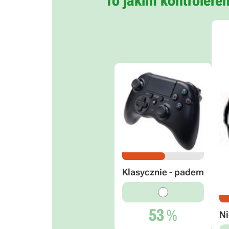
To jakim kontrolere
Klasycznie - padem
53
%
Ni