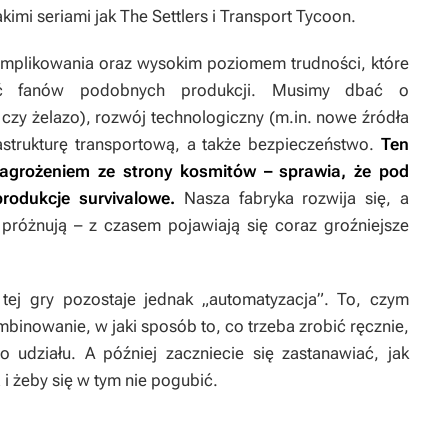
kimi seriami jak
The Settlers
i
Transport Tycoon
.
mplikowania oraz wysokim poziomem trudności, które
ość fanów podobnych produkcji. Musimy dbać o
zy żelazo), rozwój technologiczny (m.in. nowe źródła
frastrukturę transportową, a także bezpieczeństwo.
Ten
zagrożeniem ze strony kosmitów – sprawia, że pod
odukcje survivalowe.
Nasza fabryka rozwija się, a
 próżnują – z czasem pojawiają się coraz groźniejsze
ej gry pozostaje jednak „automatyzacja”. To, czym
ombinowanie, w jaki sposób to, co trzeba zrobić ręcznie,
działu. A później zaczniecie się zastanawiać, jak
a i żeby się w tym nie pogubić.