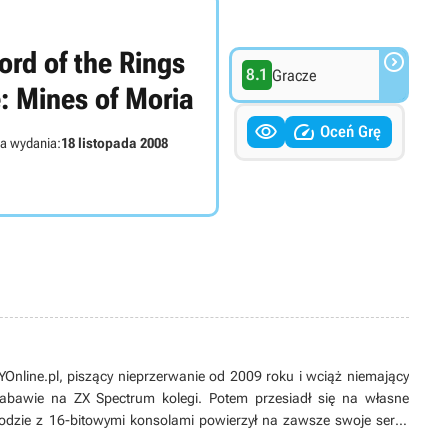
ord of the Rings

8.1
Gracze
: Mines of Moria


Oceń Grę
a wydania:
18 listopada 2008
line.pl, piszący nieprzerwanie od 2009 roku i wciąż niemający
 zabawie na ZX Spectrum kolegi. Potem przesiadł się na własne
odzie z 16-bitowymi konsolami powierzył na zawsze swoje serce
ych produkcji, w tym zwłaszcza przygodówek, RPG-ów oraz gier z