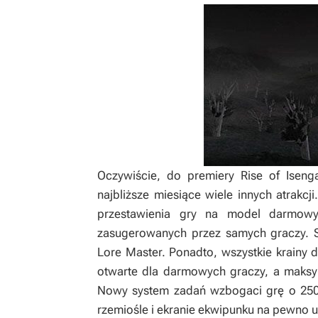
Oczywiście, do premiery
Rise of Iseng
najbliższe miesiące wiele innych atrakc
przestawienia gry na model darmowy
zasugerowanych przez samych graczy. S
Lore Master. Ponadto, wszystkie krainy dos
otwarte dla darmowych graczy, a maksym
Nowy system zadań wzbogaci grę o 250
rzemiośle i ekranie ekwipunku na pewno 