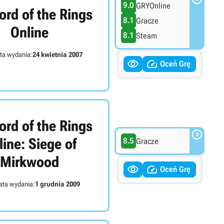
9.0
GRYOnline
ord of the Rings
8.1
Gracze
Online
8.1
Steam
ta wydania:
24 kwietnia 2007


Oceń Grę
ord of the Rings

line: Siege of
8.5
Gracze
Mirkwood


Oceń Grę
ata wydania:
1 grudnia 2009