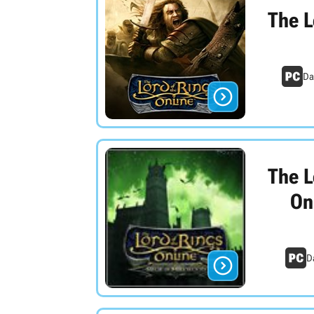
The L
Da

The L
On

D