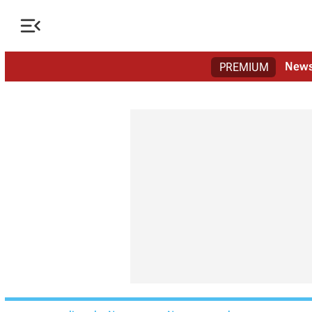

New
PREMIUM