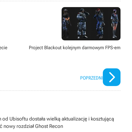
ż pasjonat modów. Poza grami pożeracz fabuł w każdej postaci –
ecie
Project Blackout kolejnym darmowym FPS-em
POPRZEDNI
 od Ubisoftu dostała wielką aktualizację i kosztującą
ć nowy rozdział Ghost Recon