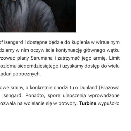
of Isengard
i dostępne będzie do kupienia w wirtualnym
najdziemy w nim oczywiście kontynuację głównego wątku
yżować plany Sarumana i zatrzymać jego armię. Limit
poziomu siedemdziesiątego i uzyskamy dostęp do wielu
 zadań pobocznych.
nowe krainy, a konkretnie chodzi tu o Dunland (Brązowa
e Isengard. Ponadto, spore ulepszenia wprowadzone
pozwala na wcielanie się w potwory.
Turbine
wypuściło