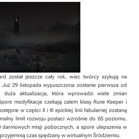
ard
został jeszcze cały rok, wiec twórcy szykują na
ji. Już 29 listopada wypuszczona zostanie pierwsza od
 duża aktualizacja, która wprowadzi wiele zmian
pore modyfikacje czekają zatem klasy Rune Keeper i
tępne w części II i III epickiej linii fabularnej zostaną
alny limit rozwoju postaci wzrośnie do 65 poziomu.
 darmowych misji pobocznych, a spore ulepszenia w
uprzyjemnią czas spędzany w wirtualnym Śródziemiu.