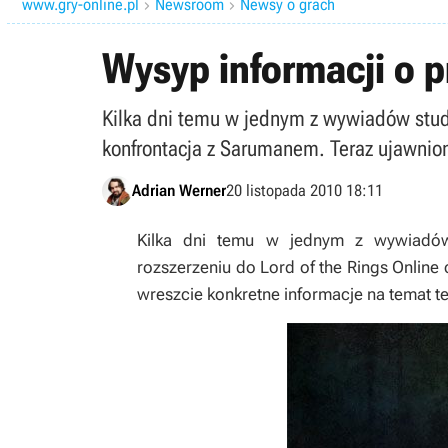
www.gry-online.pl
Newsroom
Newsy o grach


Wysyp informacji o pr
Kilka dni temu w jednym z wywiadów studi
konfrontacja z Sarumanem. Teraz ujawnion
Adrian Werner
20 listopada 2010 18:11
Kilka dni temu w jednym z wywiadó
rozszerzeniu do
Lord of the Rings Online
c
wreszcie konkretne informacje na temat t