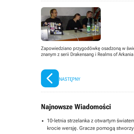
gatunku immersive sim, jak równie
książek, seriali, filmów i komiksów.
Zapowiedziano przygodówkę osadzoną w świ
znanym z serii Drakensang i Realms of Arkania
NASTĘPNY
Najnowsze Wiadomości
10-letnia strzelanka z otwartym światem
krocie wersję. Gracze pomogą stworzy