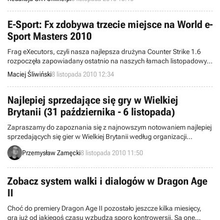
zależności."
E-Sport: Fx zdobywa trzecie miejsce na World e-
Sport Masters 2010
Frag eXecutors, czyli nasza najlepsza drużyna Counter Strike 1.6
rozpoczęła zapowiadany ostatnio na naszych łamach listopadowy
maraton turniejów. W weekend gracze Fx zakończyli mocno
Maciej Śliwiński
8 listopada 2010 12:34
obsadzony turniej w chińskim Hangzhou. Z Azji Polacy wracają z
trzecim miejscem.
Najlepiej sprzedające się gry w Wielkiej
Brytanii (31 października - 6 listopada)
Zapraszamy do zapoznania się z najnowszym notowaniem najlepiej
sprzedających się gier w Wielkiej Brytanii według organizacji
Charttrack. Obejmuje ono okres między 31 października a 6
Przemysław Zamęcki
8 listopada 2010 11:50
listopada.
Zobacz system walki i dialogów w Dragon Age
II
Choć do premiery Dragon Age II pozostało jeszcze kilka miesięcy,
gra już od jakiegoś czasu wzbudza sporo kontrowersji. Są one