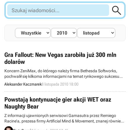

Szukaj
wiadomości...
Gra Fallout: New Vegas zarobiła już 300 mln
dolarów
Koncern ZeniMax, do którego należy firma Bethesda Softworks,
pochwalił się kilkoma informacjami na temat rynkowego sukcesu
najnowszej odsłony serii Fallout. Rozesłany do sklepów nakład gry
Aleksander Kaczmarek
8 listopada 2010 18:00
Fallout: New Vegas sięgnął już 5 mln egzemplarzy. Dokładne dane o
wielkości sprzedaży nie zostały ujawnione, ale według ustaleń
serwisu MCV, dzieło studia Obsidian Entertainment zarobiło ponad
Powstają kontynuacje gier akcji WET oraz
300 mln dolarów.
Naughty Bear
Z informacji ujawnionych serwisowi Gamasutra przez Remiego
Racine’a, prezesa firmy Artificial Mind & Movement, znanej również
jako A2M, wynika, że firma – specjalizująca się dotąd w produkcji