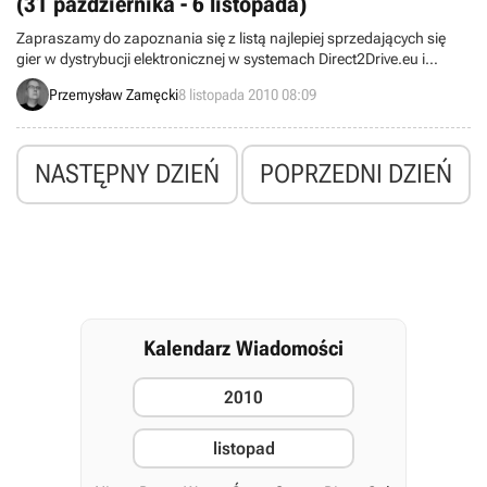
(31 października - 6 listopada)
Zapraszamy do zapoznania się z listą najlepiej sprzedających się
gier w dystrybucji elektronicznej w systemach Direct2Drive.eu i
Steam. Wyniki obejmują okres od 31 października do 6 listopada.
Przemysław Zamęcki
8 listopada 2010 08:09
NASTĘPNY DZIEŃ
POPRZEDNI DZIEŃ
Kalendarz Wiadomości
2010
listopad