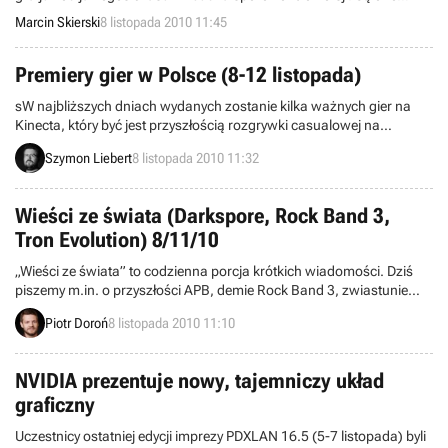
wywołane przede wszystkim zapowiadanymi zmianami dotyczącymi
Marcin Skierski
8 listopada 2010 11:45
systemu walki i dialogów między postaciami. Właśnie te elementy
możecie obejrzeć na najnowszym materiale prezentującym
rozgrywkę.
Premiery gier w Polsce (8-12 listopada)
sW najbliższych dniach wydanych zostanie kilka ważnych gier na
Kinecta, który być jest przyszłością rozgrywki casualowej na
konsolach. To nie jedyna atrakcja tego wydania przeglądu premier,
Szymon Liebert
8 listopada 2010 11:32
bo wkrótce dostaniemy także oczekiwanego Call of Duty: Black Ops.
Fani rozbudowanych produkcji RPG doczekają się natomiast
polskiego Two Worlds II.
Wieści ze świata (Darkspore, Rock Band 3,
Tron Evolution) 8/11/10
„Wieści ze świata” to codzienna porcja krótkich wiadomości. Dziś
piszemy m.in. o przyszłości APB, demie Rock Band 3, zwiastunie
pięknego Infinity Blade na iPhone 4, a także bonusach do
Piotr Doroń
8 listopada 2010 11:10
Darkspore. Zapraszamy do lektury.
NVIDIA prezentuje nowy, tajemniczy układ
graficzny
Uczestnicy ostatniej edycji imprezy PDXLAN 16.5 (5-7 listopada) byli