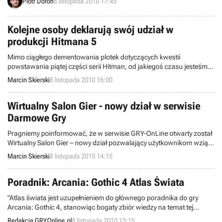
Piotr Doroń
8 listopada 2010 17:45
gier bazujących na znanych licencjach – będzie się od teraz
zajmować kreacją własnych marek, a także rozwijaniem tych już
istniejących.
Kolejne osoby deklarują swój udział w
produkcji Hitmana 5
Mimo ciągłego dementowania plotek dotyczących kwestii
powstawania piątej części serii Hitman, od jakiegoś czasu jesteśmy
całkiem mocno przekonani, że prędzej czy później dojdzie do
Marcin Skierski
8 listopada 2010 16:00
oficjalnego ogłoszenia. Tym razem wskazują na to życiorysy
zawodowe trzech pracowników studia IO Intertactive, które znaleźć
można w sieci.
Wirtualny Salon Gier - nowy dział w serwisie
Darmowe Gry
Pragniemy poinformować, że w serwisie GRY-OnLine otwarty został
Wirtualny Salon Gier – nowy dział pozwalający użytkownikom wziąć
udział w wielu grach towarzyskich w gronie znajomych lub ludzi
Marcin Skierski
8 listopada 2010 14:15
oddalonych od siebie na setki kilometrów. W jego skład wchodzą
darmowe produkcje autorstwa GameDesire - znanego dewelopera
zajmującego się tworzeniem tego typu pozycji.
Poradnik: Arcania: Gothic 4 Atlas Świata
"Atlas świata jest uzupełnieniem do głównego poradnika do gry
Arcania: Gothic 4, stanowiąc bogaty zbiór wiedzy na temat tej
produkcji i pomagający w poznaniu rządzących rozgrywką
Redakcja GRYOnline.pl
8 listopada 2010 13:15