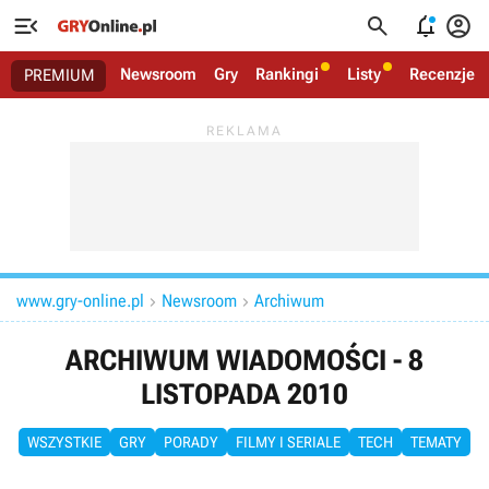




Newsroom
Gry
Rankingi
Listy
Recenzje
PREMIUM
www.gry-online.pl
Newsroom
Archiwum


ARCHIWUM WIADOMOŚCI - 8
LISTOPADA 2010
WSZYSTKIE
GRY
PORADY
FILMY I SERIALE
TECH
TEMATY