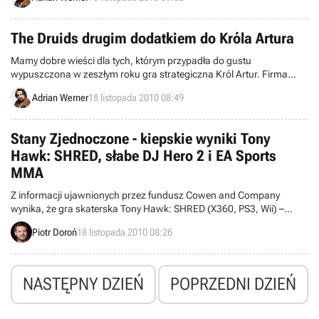
społecznościowego Facebook.
The Druids drugim dodatkiem do Króla Artura
Mamy dobre wieści dla tych, którym przypadła do gustu
wypuszczona w zeszłym roku gra strategiczna Król Artur. Firma
Paradox Interactive ogłosiła, że jeszcze w tym roku ukaże się nowy
Adrian Werner
18 listopada 2010 08:49
dodatek do tego tytułu.
Stany Zjednoczone - kiepskie wyniki Tony
Hawk: SHRED, słabe DJ Hero 2 i EA Sports
MMA
Z informacji ujawnionych przez fundusz Cowen and Company
wynika, że gra skaterska Tony Hawk: SHRED (X360, PS3, Wii) –
opracowana przez zdziesiątkowane i odsunięte od dewelopingu
Piotr Doroń
18 listopada 2010 08:26
kolejnych odsłon serii studio Robomodo – zanotowała fatalny start
na rynku amerykańskim.
NASTĘPNY DZIEŃ
POPRZEDNI DZIEŃ