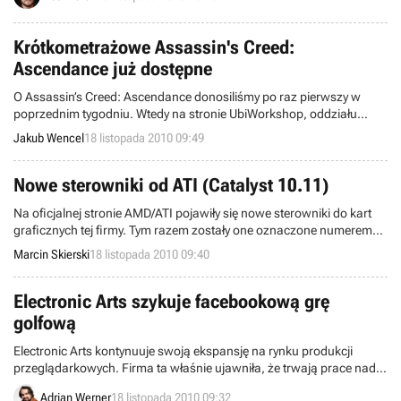
cytowany przez Brytyjczyków anonimowy informator twierdzi, że są
one jak najbardziej prawdziwe.
Krótkometrażowe Assassin's Creed:
Ascendance już dostępne
O Assassin’s Creed: Ascendance donosiliśmy po raz pierwszy w
poprzednim tygodniu. Wtedy na stronie UbiWorkshop, oddziału
Ubisoft odpowiedzialnego za rozwijanie największych marek firmy w
Jakub Wencel
18 listopada 2010 09:49
innych mediach, takich jak film czy komiks, pojawił się pierwszy,
trzydziestosekundowy zwiastun tej animowanej produkcji. Film
właśnie ujrzał światło dzienne i dostępny jest poprzez usługi Xbox
Nowe sterowniki od ATI (Catalyst 10.11)
Live i iTunes.
Na oficjalnej stronie AMD/ATI pojawiły się nowe sterowniki do kart
graficznych tej firmy. Tym razem zostały one oznaczone numerem
10.11, nie zawierają jednak zbyt wielu istotnych poprawek.
Marcin Skierski
18 listopada 2010 09:40
Electronic Arts szykuje facebookową grę
golfową
Electronic Arts kontynuuje swoją ekspansję na rynku produkcji
przeglądarkowych. Firma ta właśnie ujawniła, że trwają prace nad
grą golfową, która już wkrótce stanie się częścią serwisu
Adrian Werner
18 listopada 2010 09:32