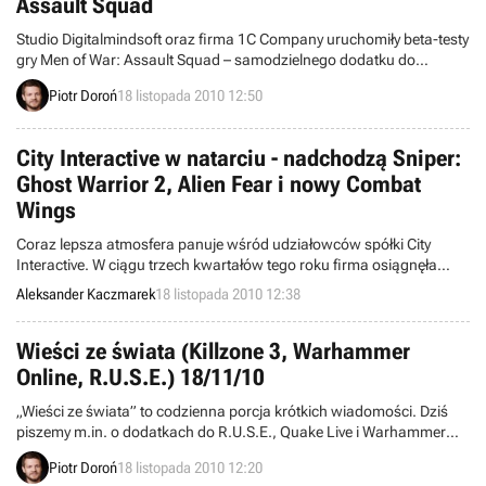
Assault Squad
Studio Digitalmindsoft oraz firma 1C Company uruchomiły beta-testy
gry Men of War: Assault Squad – samodzielnego dodatku do
strategii czasu rzeczywistego Men of War. Mogą do nich przystąpić
Piotr Doroń
18 listopada 2010 12:50
wszyscy zainteresowani użytkownicy platformy Steam.
City Interactive w natarciu - nadchodzą Sniper:
Ghost Warrior 2, Alien Fear i nowy Combat
Wings
Coraz lepsza atmosfera panuje wśród udziałowców spółki City
Interactive. W ciągu trzech kwartałów tego roku firma osiągnęła
przychody na poziomie 65 mln zł, co przełożyło się na ponad 23 mln
Aleksander Kaczmarek
18 listopada 2010 12:38
zł zysku netto. Producent i jednocześnie wydawca gry Sniper: Ghost
Warrior zapowiada, że będzie jeszcze lepiej, a kontynuacja
znakomicie sprzedającego się FPS-a trafi do sklepów już w połowie
Wieści ze świata (Killzone 3, Warhammer
przyszłego roku.
Online, R.U.S.E.) 18/11/10
„Wieści ze świata” to codzienna porcja krótkich wiadomości. Dziś
piszemy m.in. o dodatkach do R.U.S.E., Quake Live i Warhammer
Online, wznowieniu klasycznej strzelaniny Yars’ Revenge, premierze
Piotr Doroń
18 listopada 2010 12:20
Alien Breed 3: Descent, rozszerzeniu dostępu do bety Killzone 3, a