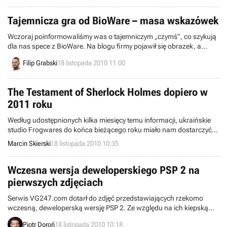
także rychłym debiucie platformy do odbioru usługi OnLive.
Zapraszamy do lektury.
Tajemnicza gra od BioWare – masa wskazówek
Wczoraj poinformowaliśmy was o tajemniczym „czymś”, co szykują
dla nas spece z BioWare. Na blogu firmy pojawił się obrazek, a
niewiele później krótki filmik informujący o mającym nastąpić 11
Filip Grabski
18 listopada 2010 11:00
grudnia ujawnieniu owego „czegoś”. Sytuacja w ciągu ostatniej
doby rozwijała się dynamiczne i prawdopodobnie już teraz widać
światełko w tunelu.
The Testament of Sherlock Holmes dopiero w
2011 roku
Według udostępnionych kilka miesięcy temu informacji, ukraińskie
studio Frogwares do końca bieżącego roku miało nam dostarczyć
nową przygodówkę z Sherlockiem Holmesem w roli głównej.
Marcin Skierski
18 listopada 2010 10:35
Najnowsze doniesienia wskazują jednak na to, że premiera nie
odbędzie się na czas.
Wczesna wersja deweloperskiego PSP 2 na
pierwszych zdjęciach
Serwis VG247.com dotarł do zdjęć przedstawiających rzekomo
wczesną, deweloperską wersję PSP 2. Ze względu na ich kiepską
jakość, ciężko powiedzieć o niej coś konkretnego, aczkolwiek
Piotr Doroń
18 listopada 2010 10:18