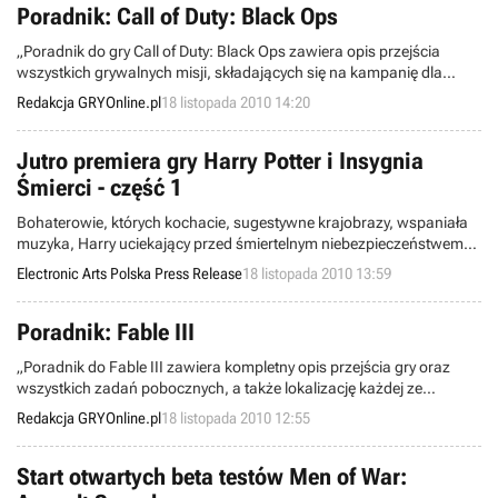
będą pojawiały się u góry.
Poradnik: Call of Duty: Black Ops
„Poradnik do gry Call of Duty: Black Ops zawiera opis przejścia
wszystkich grywalnych misji, składających się na kampanię dla
pojedynczego gracza. W opisie każdej z nich znajdują się
Redakcja GRYOnline.pl
18 listopada 2010 14:20
podpowiedzi odnośnie sposobów wykonywania otrzymywanych
zadań.”
Jutro premiera gry Harry Potter i Insygnia
Śmierci - część 1
Bohaterowie, których kochacie, sugestywne krajobrazy, wspaniała
muzyka, Harry uciekający przed śmiertelnym niebezpieczeństwem
oraz potężna niczym najmocniejsze zaklęcie dawka emocji -
Electronic Arts Polska Press Release
18 listopada 2010 13:59
wszystko to w najnowszej odsłonie gry.
Poradnik: Fable III
„Poradnik do Fable III zawiera kompletny opis przejścia gry oraz
wszystkich zadań pobocznych, a także lokalizację każdej ze
znajdziek.”
Redakcja GRYOnline.pl
18 listopada 2010 12:55
Start otwartych beta testów Men of War: