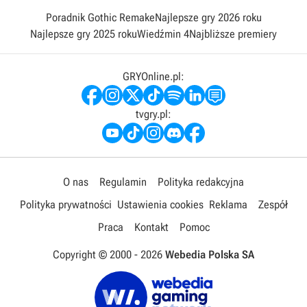
Poradnik Gothic Remake
Najlepsze gry 2026 roku
Najlepsze gry 2025 roku
Wiedźmin 4
Najbliższe premiery
GRYOnline.pl:
tvgry.pl:
O nas
Regulamin
Polityka redakcyjna
Polityka prywatności
Ustawienia cookies
Reklama
Zespół
Praca
Kontakt
Pomoc
Copyright © 2000 -
2026
Webedia Polska SA