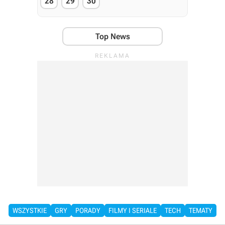
28
29
30
Top News
WSZYSTKIE
GRY
PORADY
FILMY I SERIALE
TECH
TEMATY