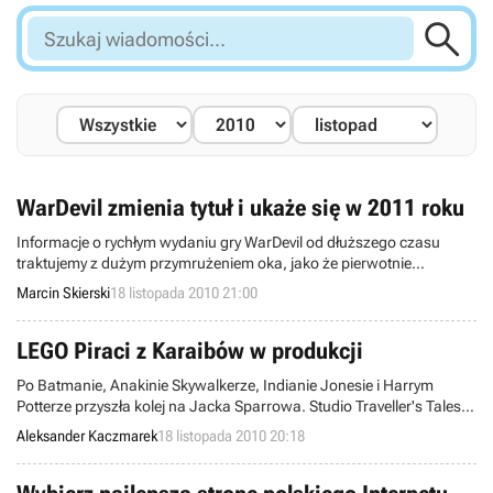

Szukaj
wiadomości...
WarDevil zmienia tytuł i ukaże się w 2011 roku
Informacje o rychłym wydaniu gry WarDevil od dłuższego czasu
traktujemy z dużym przymrużeniem oka, jako że pierwotnie
zapowiedziano ją pięć lat temu, gdy aktualna generacja konsol
Marcin Skierski
18 listopada 2010 21:00
dopiero trafiała na rynek. Od jakiegoś czasu dało się już nawet
słyszeć pogłoski o anulowaniu prac nad tym tytułem, jednak w
świetle dzisiejszej wiadomości okazały się one nieprawdziwe.
LEGO Piraci z Karaibów w produkcji
Po Batmanie, Anakinie Skywalkerze, Indianie Jonesie i Harrym
Potterze przyszła kolej na Jacka Sparrowa. Studio Traveller's Tales
pracuje nad „klockową” wersją Piratów z Karaibów. Gra LEGO
Aleksander Kaczmarek
18 listopada 2010 20:18
Pirates of the Caribbean ukaże się wiosną przyszłego roku i
fabularnie powiązana będzie z czwartą częścią filmowej
superprodukcji.