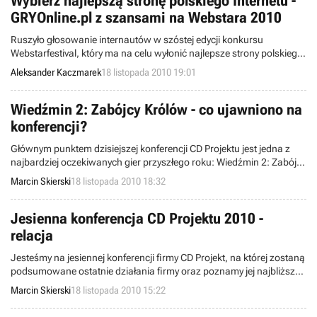
Wybierz najlepszą stronę polskiego Internetu -
GRYOnline.pl z szansami na Webstara 2010
Ruszyło głosowanie internautów w szóstej edycji konkursu
Webstarfestival, który ma na celu wyłonić najlepsze strony polskiego
Internetu. Miło nam poinformować, że serwis GRYOnline.pl
Aleksander Kaczmarek
18 listopada 2010 19:01
pomyślnie przeszedł etap preselekcji i znalazł się wśród pięciu witryn
rywalizujących o Webstara w kategorii „Rozrywka”. Teraz wszystko
w Waszych rękach!
Wiedźmin 2: Zabójcy Królów - co ujawniono na
konferencji?
Głównym punktem dzisiejszej konferencji CD Projektu jest jedna z
najbardziej oczekiwanych gier przyszłego roku: Wiedźmin 2: Zabójcy
Królów. Oto co ujawnił dzisiaj CD Projekt.
Marcin Skierski
18 listopada 2010 18:32
Jesienna konferencja CD Projektu 2010 -
relacja
Jesteśmy na jesiennej konferencji firmy CD Projekt, na której zostaną
podsumowane ostatnie działania firmy oraz poznamy jej najbliższe
plany. Wieczorna część konferencji zostanie poświęcona grze
Marcin Skierski
18 listopada 2010 15:22
Wiedźmin 2: Zabójcy Królów. Czytana przez Was właśnie
wiadomość będzie uaktualniana na bieżąco, najnowsze informacje