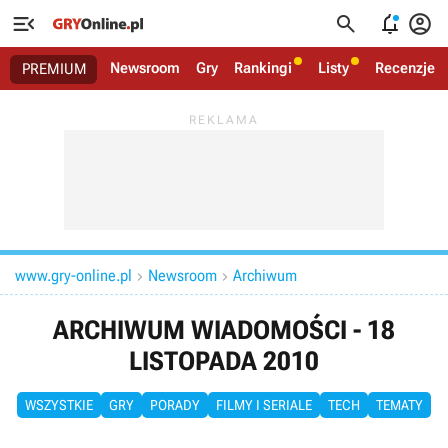




Newsroom
Gry
Rankingi
Listy
Recenzje
PREMIUM
www.gry-online.pl
Newsroom
Archiwum


ARCHIWUM WIADOMOŚCI - 18
LISTOPADA 2010
WSZYSTKIE
GRY
PORADY
FILMY I SERIALE
TECH
TEMATY