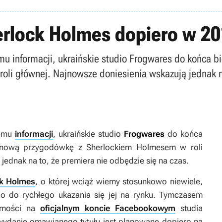
erlock Holmes dopiero w 20
mu informacji, ukraińskie studio Frogwares do końca 
li głównej. Najnowsze doniesienia wskazują jednak na
temu
informacji
, ukraińskie studio
Frogwares
do końca
 nową przygodówkę z Sherlockiem Holmesem w roli
jednak na to, że premiera nie odbędzie się na czas.
ck Holmes
, o której wciąż wiemy stosunkowo niewiele,
o do rychłego ukazania się jej na rynku. Tymczasem
domości na
oficjalnym koncie Facebookowym
studia
 wydanie omawianego tytułu jest planowane dopiero na