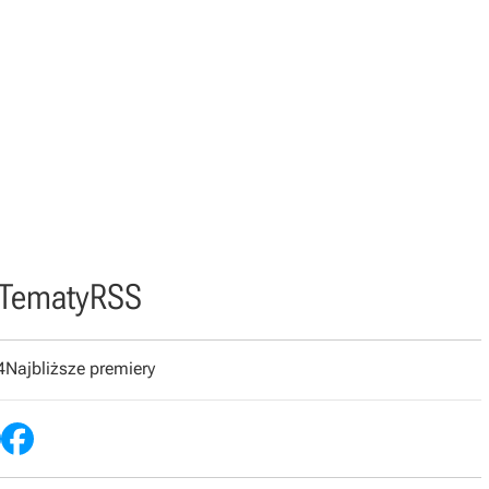
Tematy
RSS
4
Najbliższe premiery