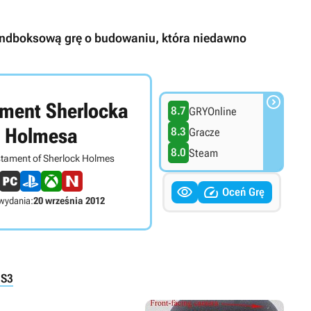
andboksową grę o budowaniu, która niedawno

ment Sherlocka
8.7
GRYOnline
Holmesa
8.3
Gracze
8.0
Steam
tament of Sherlock Holmes


Oceń Grę
wydania:
20 września 2012
PS3