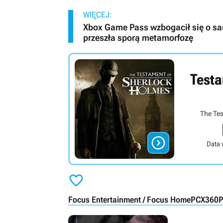
WIĘCEJ:
Xbox Game Pass wzbogacił się o s
przeszła sporą metamorfozę
Testa
The Tes

Data 

Focus Entertainment / Focus Home
PC
X360