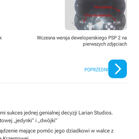
k
Wczesna wersja deweloperskiego PSP 2 na
pierwszych zdjęciach
POPRZEDNI
i sukces jednej genialnej decyzji Larian Studios.
ltowej „jedynki” i „dwójki”
ządzenie mające pomóc jego dziadkowi w walce z
ie Krzemowej