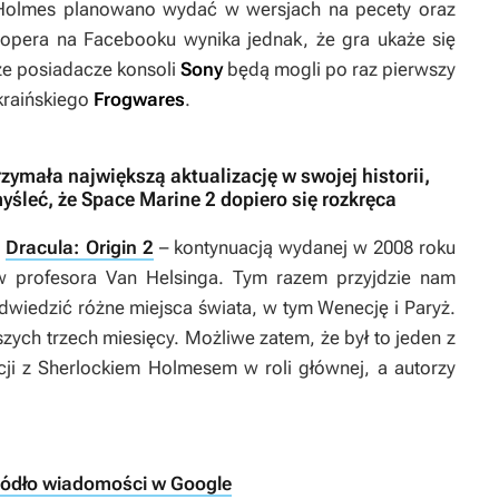
 Holmes
planowano wydać w wersjach na pecety oraz
opera na Facebooku wynika jednak, że gra ukaże się
 że posiadacze konsoli
Sony
będą mogli po raz pierwszy
ukraińskiego
Frogwares
.
zymała największą aktualizację w swojej historii,
yśleć, że Space Marine 2 dopiero się rozkręca
d
Dracula: Origin 2
– kontynuacją wydanej w 2008 roku
 w profesora Van Helsinga. Tym razem przyjdzie nam
dwiedzić różne miejsca świata, w tym Wenecję i Paryż.
szych trzech miesięcy. Możliwe zatem, że był to jeden z
i z Sherlockiem Holmesem w roli głównej, a autorzy
ródło wiadomości w Google