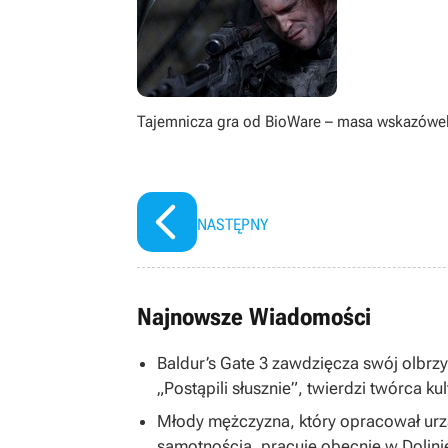
Tajemnicza gra od BioWare – masa wskazówe
NASTĘPNY
Najnowsze Wiadomości
Baldur’s Gate 3 zawdzięcza swój olbrzym
„Postąpili słusznie”, twierdzi twórca ku
Młody mężczyzna, który opracował ur
samotnością, pracuje obecnie w Dolin