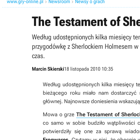
www.gry-online.pl
Newsroom
Newsy o grach


The Testament of Sh
Według udostępnionych kilka miesięcy te
przygodówkę z Sherlockiem Holmesem w ro
czas.
Marcin Skierski
18 listopada 2010 10:35
Według udostępnionych kilka miesięcy 
bieżącego roku miało nam dostarczyć
głównej. Najnowsze doniesienia wskazują 
Mowa o grze
The Testament of Sherlo
co samo w sobie budziło wątpliwości c
potwierdziły się one za sprawą wia
Frogwares
. Czytamy w niej, że obecnie