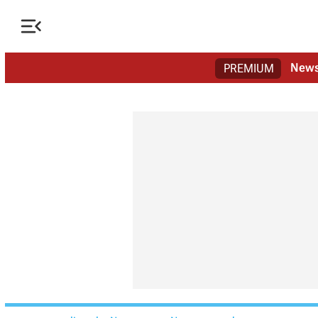

New
PREMIUM