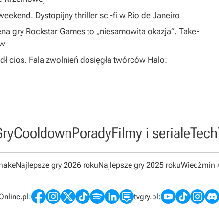
eekend. Dystopijny thriller sci-fi w Rio de Janeiro
na gry Rockstar Games to „niesamowita okazja”. Take-
ów
dł cios. Fala zwolnień dosięgła twórców Halo:
Gry
Cooldown
Porady
Filmy i seriale
Tech
emake
Najlepsze gry 2026 roku
Najlepsze gry 2025 roku
Wiedźmin 
nline.pl:
tvgry.pl: