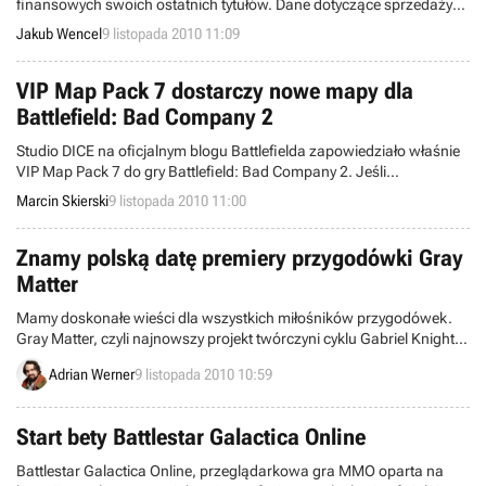
finansowych swoich ostatnich tytułów. Dane dotyczące sprzedaży
najnowszych gier firmy, jakie opublikował serwis Andriasang są w
Jakub Wencel
9 listopada 2010 11:09
większości co najmniej niezadowalające – część z nich sprzedała się
w znacznie niższych ilościach, niż się spodziewano.
VIP Map Pack 7 dostarczy nowe mapy dla
Battlefield: Bad Company 2
Studio DICE na oficjalnym blogu Battlefielda zapowiedziało właśnie
VIP Map Pack 7 do gry Battlefield: Bad Company 2. Jeśli
narzekaliście na to, że poprzednie dodatki z tej serii tylko lekko
Marcin Skierski
9 listopada 2010 11:00
modyfikowały znane już mapy, to najnowsze DLC jest propozycją dla
Was.
Znamy polską datę premiery przygodówki Gray
Matter
Mamy doskonałe wieści dla wszystkich miłośników przygodówek.
Gray Matter, czyli najnowszy projekt twórczyni cyklu Gabriel Knight
wydany zostanie w Polsce jeszcze w tym miesiącu.
Adrian Werner
9 listopada 2010 10:59
Start bety Battlestar Galactica Online
Battlestar Galactica Online, przeglądarkowa gra MMO oparta na