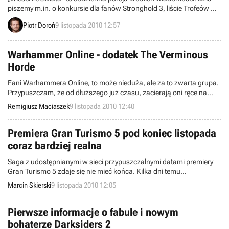
piszemy m.in. o konkursie dla fanów Stronghold 3, liście Trofeów w
Gran Turismo 5, a także grze reżysera Guillermo del Toro.
Piotr Doroń
9 listopada 2010 12:57
Zapraszamy do lektury.
Warhammer Online - dodatek The Verminous
Horde
Fani Warhammera Online, to może nieduża, ale za to zwarta grupa.
Przypuszczam, że od dłuższego już czasu, zacierają oni ręce na
myśl o zbliżającym się patchu oznaczonym numerem 1.4, gdyż
Remigiusz Maciaszek
9 listopada 2010 12:40
wprowadzić ma nową grywalną rasę. Okazuje się, że łatka zostanie
podzielona na trzy elementy składowe (dwa płatne, jeden darmowy)
i już niedługo pojawi się na serwerach.
Premiera Gran Turismo 5 pod koniec listopada
coraz bardziej realna
Saga z udostępnianymi w sieci przypuszczalnymi datami premiery
Gran Turismo 5 zdaje się nie mieć końca. Kilka dni temu
informowaliśmy o doniesieniach sklepu SonyStyle.com
Marcin Skierski
9 listopada 2010 12:05
utrzymującego, że gra stanie się dostępna w okolicach 30 listopada.
Tym razem otrzymujemy kolejne, wskazujące na podobny okres
wydawniczy.
Pierwsze informacje o fabule i nowym
bohaterze Darksiders 2