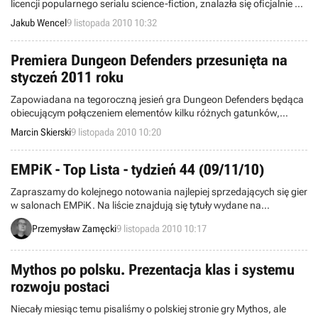
licencji popularnego serialu science-fiction, znalazła się oficjalnie w
fazie testów beta.
Jakub Wencel
9 listopada 2010 10:32
Premiera Dungeon Defenders przesunięta na
styczeń 2011 roku
Zapowiadana na tegoroczną jesień gra Dungeon Defenders będąca
obiecującym połączeniem elementów kilku różnych gatunków,
ostatecznie nie ukaże się w terminie. Studio Trendy Entertainment
Marcin Skierski
9 listopada 2010 10:20
odpowiedzialne za ten tytuł właśnie poinformowało o niewielkim
opóźnieniu premiery.
EMPiK - Top Lista - tydzień 44 (09/11/10)
Zapraszamy do kolejnego notowania najlepiej sprzedających się gier
w salonach EMPiK. Na liście znajdują się tytuły wydane na
komputery osobiste oraz konsole PS2, PSP, PS3 i Xbox 360. Dane
Przemysław Zamęcki
9 listopada 2010 10:17
pochodzą ze 159 salonów z okresu pomiędzy 2 a 7 listopada.
Mythos po polsku. Prezentacja klas i systemu
rozwoju postaci
Niecały miesiąc temu pisaliśmy o polskiej stronie gry Mythos, ale