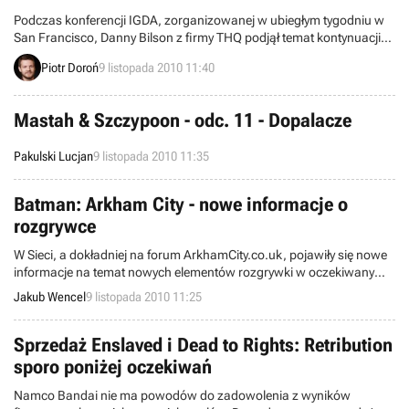
Podczas konferencji IGDA, zorganizowanej w ubiegłym tygodniu w
San Francisco, Danny Bilson z firmy THQ podjął temat kontynuacji
przygodowej gry akcji Darksiders. Z ujawnionych przez niego
Piotr Doroń
9 listopada 2010 11:40
informacji wynika, że rola głównego bohatera nie przypadnie tym
razem Wojnie.
Mastah & Szczypoon - odc. 11 - Dopalacze
Pakulski Lucjan
9 listopada 2010 11:35
Batman: Arkham City - nowe informacje o
rozgrywce
W Sieci, a dokładniej na forum ArkhamCity.co.uk, pojawiły się nowe
informacje na temat nowych elementów rozgrywki w oczekiwanym
sequelu przygód Człowieka-Nietoperza, Batman: Arkham City.
Jakub Wencel
9 listopada 2010 11:25
Sprzedaż Enslaved i Dead to Rights: Retribution
sporo poniżej oczekiwań
Namco Bandai nie ma powodów do zadowolenia z wyników