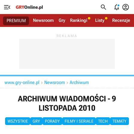




Newsroom
Gry
Rankingi
Listy
Recenzje
PREMIUM
www.gry-online.pl
Newsroom
Archiwum


ARCHIWUM WIADOMOŚCI - 9
LISTOPADA 2010
WSZYSTKIE
GRY
PORADY
FILMY I SERIALE
TECH
TEMATY