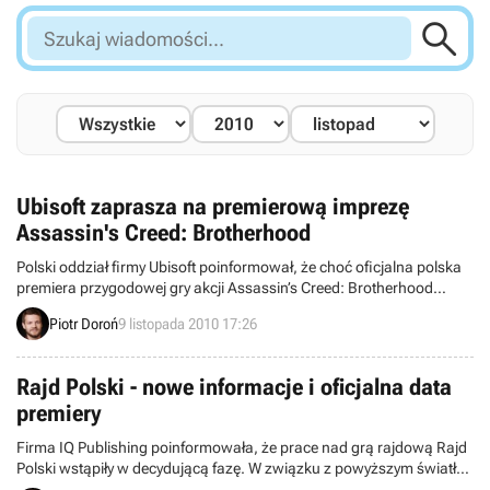

Szukaj
wiadomości...
Ubisoft zaprasza na premierową imprezę
Assassin's Creed: Brotherhood
Polski oddział firmy Ubisoft poinformował, że choć oficjalna polska
premiera przygodowej gry akcji Assassin’s Creed: Brotherhood
odbędzie się 19 listopada, to wybrani szczęśliwcy będą mogli
Piotr Doroń
9 listopada 2010 17:26
zakupić własny egzemplarz nowych przygód Ezio Auditore de
Firenze już dwa dni wcześniej.
Rajd Polski - nowe informacje i oficjalna data
premiery
Firma IQ Publishing poinformowała, że prace nad grą rajdową Rajd
Polski wstąpiły w decydującą fazę. W związku z powyższym światło
dzienne ujrzały nowe informacje na temat zawartości produkcji.