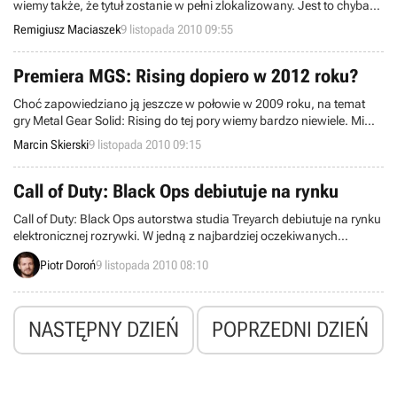
wiemy także, że tytuł zostanie w pełni zlokalizowany. Jest to chyba
dosyć dobra informacja, tym bardziej, że sama gra zapowiada się
Remigiusz Maciaszek
9 listopada 2010 09:55
bardzo interesująco, zwłaszcza dla fanów takich produkcji jak
Torchlight czy Diablo.
Premiera MGS: Rising dopiero w 2012 roku?
Choć zapowiedziano ją jeszcze w połowie w 2009 roku, na temat
gry Metal Gear Solid: Rising do tej pory wiemy bardzo niewiele. Mimo
to spodziewaliśmy się, że premiery końcowego produktu doczekamy
Marcin Skierski
9 listopada 2010 09:15
się w 2011 roku. Wygląda jednak na to, że nie ma najmniejszych
szans na taki rozwój wydarzeń.
Call of Duty: Black Ops debiutuje na rynku
Call of Duty: Black Ops autorstwa studia Treyarch debiutuje na rynku
elektronicznej rozrywki. W jedną z najbardziej oczekiwanych
produkcji bieżącego roku, a zarazem największą premierę w historii
Piotr Doroń
9 listopada 2010 08:10
koncernu Activision, mogą się zaopatrzyć gracze z całego świata, w
tym także z Polski. Produkcja została u nas udostępniona w
wersjach na PC, Xboksa 360 oraz PlayStation 3.
NASTĘPNY DZIEŃ
POPRZEDNI DZIEŃ