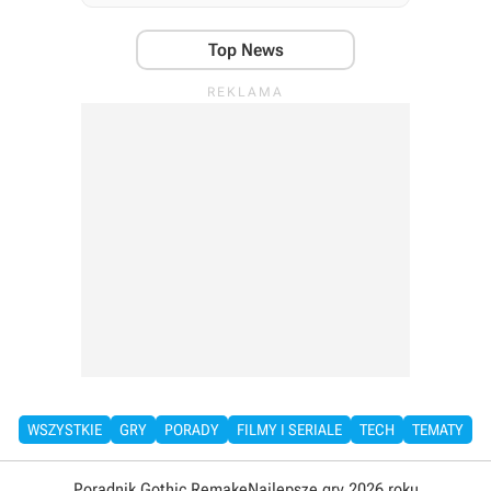
Top News
WSZYSTKIE
GRY
PORADY
FILMY I SERIALE
TECH
TEMATY
Poradnik Gothic Remake
Najlepsze gry 2026 roku