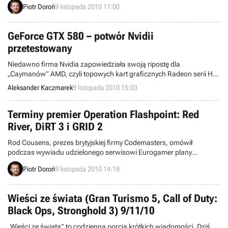
Piotr Doroń
9 listopada 2010 17:00
Twórcy opublikowali również kilka nowych zrzutów ekranowych.
GeForce GTX 580 – potwór Nvidii
przetestowany
Niedawno firma Nvidia zapowiedziała swoją ripostę dla
„Caymanów” AMD, czyli topowych kart graficznych Radeon serii HD.
Redakcja zaprzyjaźnionego serwisu nvision.pl miała już okazję
Aleksander Kaczmarek
9 listopada 2010 15:03
sprawdzić możliwości akceleratora GeForce GTX 580. Wydajność
topowej karty graficznej, której nie ma jeszcze na rynku,
przetestowano w takich grach jak Arcania: Gothic 4, StarCraft II:
Terminy premier Operation Flashpoint: Red
Wings of Liberty oraz Mafia II.
River, DiRT 3 i GRID 2
Rod Cousens, prezes brytyjskiej firmy Codemasters, omówił
podczas wywiadu udzielonego serwisowi Eurogamer plany
wydawnicze popularnego producenta na 2011 i 2012 rok.
Piotr Doroń
9 listopada 2010 14:18
Poznaliśmy w ten sposób przybliżone terminy nowych odsłon takich
marek, jak Operation Flashpoint, DiRT oraz Race Driver: GRID.
Wieści ze świata (Gran Turismo 5, Call of Duty:
Black Ops, Stronghold 3) 9/11/10
„Wieści ze świata” to codzienna porcja krótkich wiadomości. Dziś