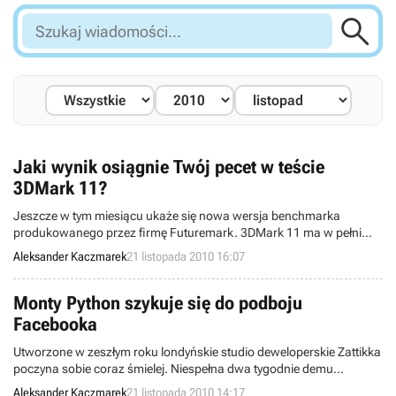

Szukaj
wiadomości...
Jaki wynik osiągnie Twój pecet w teście
3DMark 11?
Jeszcze w tym miesiącu ukaże się nowa wersja benchmarka
produkowanego przez firmę Futuremark. 3DMark 11 ma w pełni
korzystać z możliwości bibliotek DirectX 11 w tym m.in. teselacji,
Aleksander Kaczmarek
21 listopada 2010 16:07
wolumetrycznego cieniowania oraz wielowątkowości.
Zainteresowani płatną wersją programu mogą już zamawiać go w
przedsprzedaży z 5-dolarowym rabatem.
Monty Python szykuje się do podboju
Facebooka
Utworzone w zeszłym roku londyńskie studio deweloperskie Zattikka
poczyna sobie coraz śmielej. Niespełna dwa tygodnie demu
wypuściło ono grę Mr. Bean: Out of Control przeznaczoną na
Aleksander Kaczmarek
21 listopada 2010 14:17