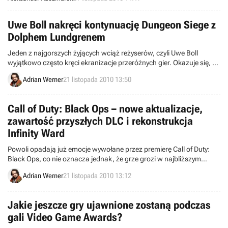
telefony iPhone oraz tablety iPad. Okazuje się, że w planach firmy
jest także facebookowa produkcja na licencji Monty Pythona.
Uwe Boll nakręci kontynuację Dungeon Siege z
Dolphem Lundgrenem
Jeden z najgorszych żyjących wciąż reżyserów, czyli Uwe Boll
wyjątkowo często kręci ekranizacje przeróżnych gier. Okazuje się, że
najnowszym jego projektem będzie kontynuacja filmu Dungeon
Adrian Werner
21 listopada 2010 13:50
Siege, a w roli głównej wystąpi Dolph Lundgren.
Call of Duty: Black Ops – nowe aktualizacje,
zawartość przyszłych DLC i rekonstrukcja
Infinity Ward
Powoli opadają już emocje wywołane przez premierę Call of Duty:
Black Ops, co nie oznacza jednak, że grze grozi w najbliższym
czasie zapomnienie. Treyarch właśnie wypuściło nowe aktualizacje
Adrian Werner
21 listopada 2010 13:12
do wersji pecetowej, a jeden z fanów dokopał się w plikach gry do
informacji o tym, co może się znaleźć w przyszłych DLC. Co więcej,
odbudowa studia Infinity Ward dobiegła już ponoć końca.
Jakie jeszcze gry ujawnione zostaną podczas
gali Video Game Awards?