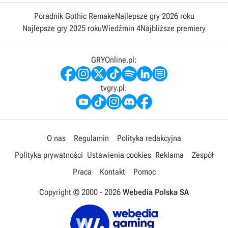
Poradnik Gothic Remake
Najlepsze gry 2026 roku
Najlepsze gry 2025 roku
Wiedźmin 4
Najbliższe premiery
GRYOnline.pl:
tvgry.pl:
O nas
Regulamin
Polityka redakcyjna
Polityka prywatności
Ustawienia cookies
Reklama
Zespół
Praca
Kontakt
Pomoc
Copyright © 2000 -
2026
Webedia Polska SA