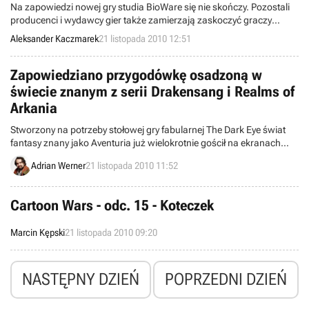
Na zapowiedzi nowej gry studia BioWare się nie skończy. Pozostali
producenci i wydawcy gier także zamierzają zaskoczyć graczy
podczas zbliżającej się gali rozdania nagród Video Game Awards.
Aleksander Kaczmarek
21 listopada 2010 12:51
Na stronie stacji telewizyjnej Spike, która jest organizatorem imprezy,
pojawiła się 30-sekundowa reklama, w której uważny widz może
dopatrzyć się kolejnych zagadkowych anonsów.
Zapowiedziano przygodówkę osadzoną w
świecie znanym z serii Drakensang i Realms of
Arkania
Stworzony na potrzeby stołowej gry fabularnej The Dark Eye świat
fantasy znany jako Aventuria już wielokrotnie gościł na ekranach
monitorów. Do tej pory jednak ograniczało się to do produkcji RPG,
Adrian Werner
21 listopada 2010 11:52
takich jak cykle Realms of Arkania czy Drakensang. Teraz ma to ulec
zmianie, ponieważ znane z The Whispered World studio Daedalic
ujawniło, że pracuje nad przygodówką osadzoną w tym uniwersum.
Cartoon Wars - odc. 15 - Koteczek
Marcin Kępski
21 listopada 2010 09:20
NASTĘPNY DZIEŃ
POPRZEDNI DZIEŃ