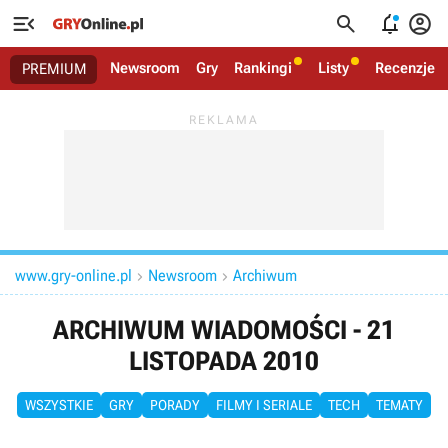




Newsroom
Gry
Rankingi
Listy
Recenzje
PREMIUM
www.gry-online.pl
Newsroom
Archiwum


ARCHIWUM WIADOMOŚCI - 21
LISTOPADA 2010
WSZYSTKIE
GRY
PORADY
FILMY I SERIALE
TECH
TEMATY