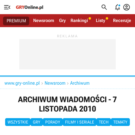




Newsroom
Gry
Rankingi
Listy
Recenzje
PREMIUM
www.gry-online.pl
Newsroom
Archiwum


ARCHIWUM WIADOMOŚCI - 7
LISTOPADA 2010
WSZYSTKIE
GRY
PORADY
FILMY I SERIALE
TECH
TEMATY