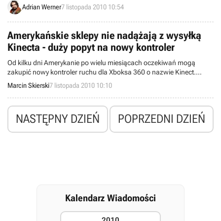
wydawcę NCsoft, któremu pomimo spadku przychodów udało się
Adrian Werner
7 listopada 2010 10:54
zwiększyć zyski.
Amerykańskie sklepy nie nadążają z wysyłką
Kinecta - duży popyt na nowy kontroler
Od kilku dni Amerykanie po wielu miesiącach oczekiwań mogą
zakupić nowy kontroler ruchu dla Xboksa 360 o nazwie Kinect.
Okazuje się, że sprzęt odniósł duży sukces, bowiem największe
Marcin Skierski
7 listopada 2010 10:10
sklepy internetowe już teraz donoszą o wyczerpaniu wszelkich
zapasów, w związku z czym wiele osób może mieć problem z
zakupem.
NASTĘPNY DZIEŃ
POPRZEDNI DZIEŃ
Kalendarz Wiadomości
2010