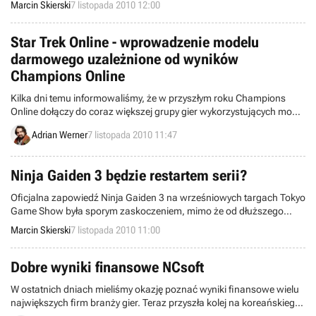
Marcin Skierski
7 listopada 2010 12:00
się kolejnych łatek poprawiających najbardziej poważne
niedociągnięcia.
Star Trek Online - wprowadzenie modelu
darmowego uzależnione od wyników
Champions Online
Kilka dni temu informowaliśmy, że w przyszłym roku Champions
Online dołączy do coraz większej grupy gier wykorzystujących model
darmowy z opcjonalnymi mikropłatnościami. Od razu zaczęto pytać,
Adrian Werner
7 listopada 2010 11:47
czy podobny los czeka również drugą grę studia Cryptic, czyli Star
Trek Online. Szef firmy postanowił się do tego ustosunkować.
Ninja Gaiden 3 będzie restartem serii?
Oficjalna zapowiedź Ninja Gaiden 3 na wrześniowych targach Tokyo
Game Show była sporym zaskoczeniem, mimo że od dłuższego
czasu mówiło się o kontynuacji serii. Czy jednak gra będzie zwykłą
Marcin Skierski
7 listopada 2010 11:00
kontynuacją swoich poprzedniczek? Na co innego wskazują słowa
Yosuke Hayashiego, szefa studia Team Ninja...
Dobre wyniki finansowe NCsoft
W ostatnich dniach mieliśmy okazję poznać wyniki finansowe wielu
największych firm branży gier. Teraz przyszła kolej na koreańskiego