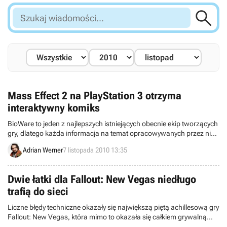

Szukaj
wiadomości...
Mass Effect 2 na PlayStation 3 otrzyma
interaktywny komiks
BioWare to jeden z najlepszych istniejących obecnie ekip tworzących
gry, dlatego każda informacja na temat opracowywanych przez nią
tytułów jest na wagę złota. Ray Muzyka i Greg Zeschuk (założyciele
Adrian Werner
7 listopada 2010 13:35
studia) w najnowszym wywiadzie ujawnili sporo ciekawych
szczegółów na temat swoich obecnych i przyszłych projektów.
Dwie łatki dla Fallout: New Vegas niedługo
trafią do sieci
Liczne błędy techniczne okazały się największą piętą achillesową gry
Fallout: New Vegas, która mimo to okazała się całkiem grywalną
produkcją. Jej posiadacze w najbliższym czasie mogą spodziewać