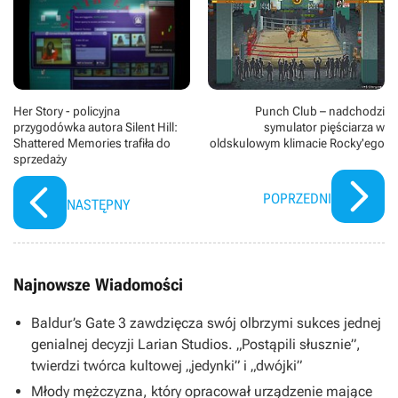
Punch Club – nadchodzi
Her Story - policyjna
symulator pięściarza w
przygodówka autora Silent Hill:
oldskulowym klimacie Rocky'ego
Shattered Memories trafiła do
sprzedaży
POPRZEDNI
NASTĘPNY
Najnowsze Wiadomości
Baldur’s Gate 3 zawdzięcza swój olbrzymi sukces jednej
genialnej decyzji Larian Studios. „Postąpili słusznie”,
twierdzi twórca kultowej „jedynki” i „dwójki”
Młody mężczyzna, który opracował urządzenie mające