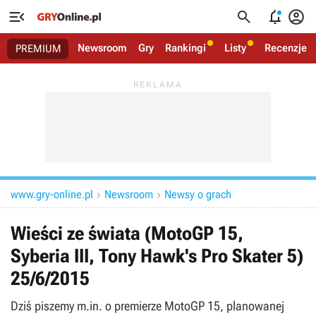




Newsroom
Gry
Rankingi
Listy
Recenzje
PREMIUM
www.gry-online.pl
Newsroom
Newsy o grach


Wieści ze świata (MotoGP 15,
Syberia III, Tony Hawk's Pro Skater 5)
25/6/2015
Dziś piszemy m.in. o premierze MotoGP 15, planowanej