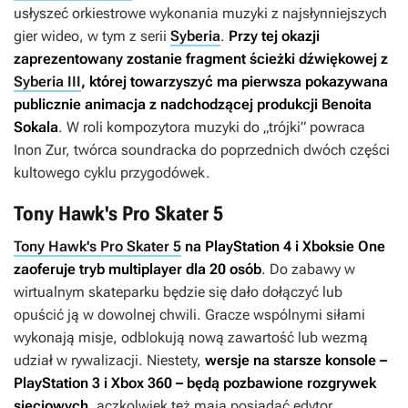
usłyszeć orkiestrowe wykonania muzyki z najsłynniejszych
gier wideo, w tym z serii
Syberia
.
Przy tej okazji
zaprezentowany zostanie fragment ścieżki dźwiękowej z
Syberia III
, której towarzyszyć ma pierwsza pokazywana
publicznie animacja z nadchodzącej produkcji Benoita
Sokala
. W roli kompozytora muzyki do „trójki” powraca
Inon Zur, twórca soundracka do poprzednich dwóch części
kultowego cyklu przygodówek.
Tony Hawk's Pro Skater 5
Tony Hawk's Pro Skater 5
na PlayStation 4 i Xboksie One
zaoferuje tryb multiplayer dla 20 osób
. Do zabawy w
wirtualnym skateparku będzie się dało dołączyć lub
opuścić ją w dowolnej chwili. Gracze wspólnymi siłami
wykonają misje, odblokują nową zawartość lub wezmą
udział w rywalizacji. Niestety,
wersje na starsze konsole –
PlayStation 3 i Xbox 360 – będą pozbawione rozgrywek
sieciowych
, aczkolwiek też mają posiadać edytor