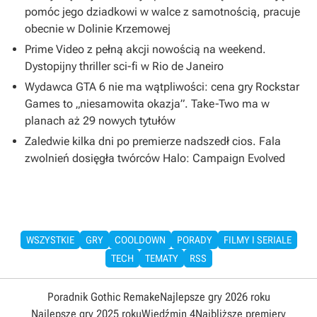
pomóc jego dziadkowi w walce z samotnością, pracuje
obecnie w Dolinie Krzemowej
Prime Video z pełną akcji nowością na weekend.
Dystopijny thriller sci-fi w Rio de Janeiro
Wydawca GTA 6 nie ma wątpliwości: cena gry Rockstar
Games to „niesamowita okazja”. Take-Two ma w
planach aż 29 nowych tytułów
Zaledwie kilka dni po premierze nadszedł cios. Fala
zwolnień dosięgła twórców Halo: Campaign Evolved
WSZYSTKIE
GRY
COOLDOWN
PORADY
FILMY I SERIALE
TECH
TEMATY
RSS
Poradnik Gothic Remake
Najlepsze gry 2026 roku
Najlepsze gry 2025 roku
Wiedźmin 4
Najbliższe premiery