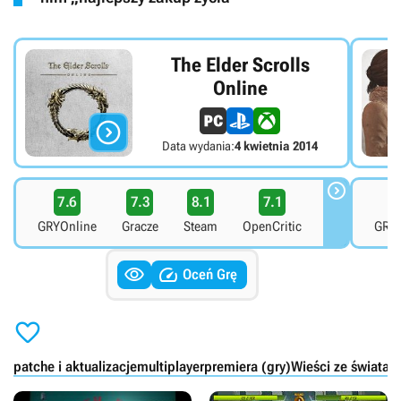
The Elder Scrolls
Online

Data wydania:
4 kwietnia 2014

7.6
7.3
8.1
7.1
5
GRYOnline
Gracze
Steam
OpenCritic
GRYO


Oceń Grę

patche i aktualizacje
multiplayer
premiera (gry)
Wieści ze świata
g