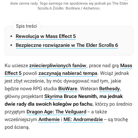
dwie cenne rady. Tego samego nie spodziewa się jednak po The Elder
Scrolls 6
Źródło: BioWare / Alchetron
.
Rewolucja w Mass Effect 5
Bezpieczne rozwiązanie w The Elder Scrolls 6
Ku uciesze
zniecierpliwionych fanów
, prace nad grą
Mass
Effect 5
powoli
zaczynają nabierać tempa
. Wciąż jednak
jest zbyt wcześnie, by móc dywagować nad tym, jakie
będzie nowe RPG studia
BioWare
. Weteran
Bethesdy
,
główny projektant
Skyrima
Bruce Nesmith, ma jednak
dwie rady dla swoich kolegów po fachu
, którzy po średnio
przyjętym
Dragon Age: The Veilguard
– a także
wcześniejszym
Anthemie
i
ME: Andromedzie
– są trochę
pod ścianą.