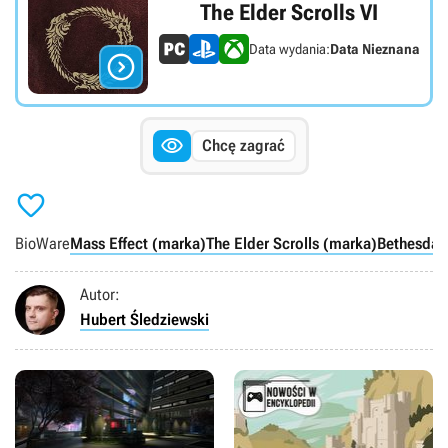
The Elder Scrolls VI
Data wydania:
Data Nieznana


Chcę zagrać

BioWare
Mass Effect (marka)
The Elder Scrolls (marka)
Bethesda
g
Autor:
Hubert Śledziewski