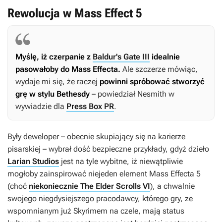
Rewolucja w Mass Effect 5
Myślę, iż czerpanie z
Baldur's Gate III
idealnie
pasowałoby do
Mass Effecta
.
Ale szczerze mówiąc,
wydaje mi się, że raczej
powinni spróbować stworzyć
grę w stylu Bethesdy
– powiedział Nesmith w
wywiadzie dla
Press Box PR
.
Były deweloper – obecnie skupiający się na karierze
pisarskiej – wybrał dość bezpieczne przykłady, gdyż dzieło
Larian Studios
jest na tyle wybitne, iż niewątpliwie
mogłoby zainspirować niejeden element
Mass Effecta 5
(choć
niekoniecznie The Elder Scrolls VI
), a chwalnie
swojego niegdysiejszego pracodawcy, którego gry, ze
wspomnianym już
Skyrimem
na czele, mają status