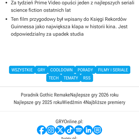
Za tydzień Prime Video opuści jeden z najlepszych seriali
science fiction ostatnich lat
Ten film przygodowy był wpisany do Księgi Rekordów
Guinnessa jako największa klapa w historii kina. Jest
odpowiedzialny za upadek studia
WSZYSTKIE
GRY
COOLDOWN
PORADY
FILMY I SERIALE
TECH
TEMATY
RSS
Poradnik Gothic Remake
Najlepsze gry 2026 roku
Najlepsze gry 2025 roku
Wiedźmin 4
Najbliższe premiery
GRYOnline.pl:
tvgry.pl: