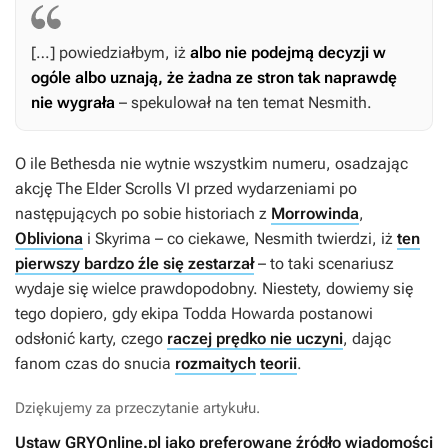
[…] powiedziałbym, iż
albo nie podejmą decyzji w
ogóle albo uznają, że żadna ze stron tak naprawdę
nie wygrała
– spekulował na ten temat Nesmith.
O ile Bethesda nie wytnie wszystkim numeru, osadzając
akcję
The Elder Scrolls VI
przed wydarzeniami po
następujących po sobie historiach z
Morrowinda
,
Obliviona
i
Skyrima
– co ciekawe, Nesmith twierdzi, iż
ten
pierwszy bardzo źle się zestarzał
– to taki scenariusz
wydaje się wielce prawdopodobny. Niestety, dowiemy się
tego dopiero, gdy ekipa Todda Howarda postanowi
odsłonić karty, czego
raczej prędko nie uczyni
, dając
fanom czas do snucia
rozmaitych
teorii
.
Dziękujemy za przeczytanie artykułu.
Ustaw GRYOnline.pl jako preferowane źródło wiadomości