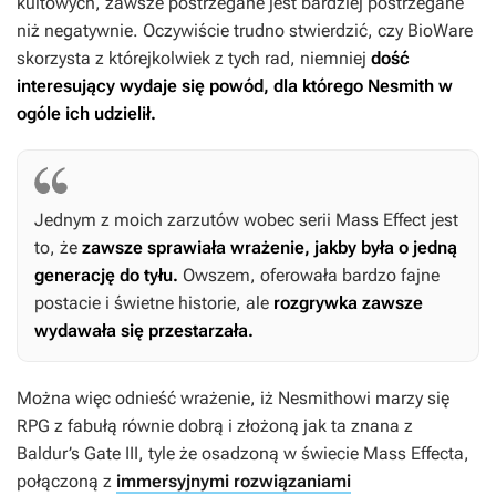
kultowych, zawsze postrzegane jest bardziej postrzegane
niż negatywnie. Oczywiście trudno stwierdzić, czy BioWare
skorzysta z którejkolwiek z tych rad, niemniej
dość
interesujący wydaje się powód, dla którego Nesmith w
ogóle ich udzielił.
Jednym z moich zarzutów wobec serii
Mass Effect
jest
to, że
zawsze sprawiała wrażenie, jakby była o jedną
generację do tyłu.
Owszem, oferowała bardzo fajne
postacie i świetne historie, ale
rozgrywka zawsze
wydawała się przestarzała.
Można więc odnieść wrażenie, iż Nesmithowi marzy się
RPG z fabułą równie dobrą i złożoną jak ta znana z
Baldur’s Gate III
, tyle że osadzoną w świecie
Mass Effecta
,
połączoną z
immersyjnymi rozwiązaniami