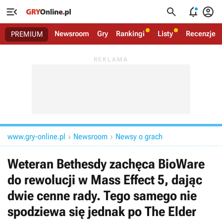




Newsroom
Gry
Rankingi
Listy
Recenzje
PREMIUM
www.gry-online.pl
Newsroom
Newsy o grach


Weteran Bethesdy zachęca BioWare
do rewolucji w Mass Effect 5, dając
dwie cenne rady. Tego samego nie
spodziewa się jednak po The Elder