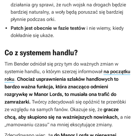
działania gry sprawi, że ruch wojsk na drogach będzie
bardziej naturalny, a woły będą poruszać się bardziej
płynnie podczas orki.
Patch jest obecnie w fazie testów
i nie wiemy, kiedy
dokładnie się ukaże.
Co z systemem handlu?
Tim Bender odniósł się przy tym do ważnych zmian w
systemie handlu, o którym szerzej informował
na początku
roku
.
Chociaż usprawnienia szlaków handlowych to
bardzo ważna funkcja, która znacząco odmieni
rozgrywkę w
Manor Lords
, to musiała ona trafić do
zamrażarki.
Twórcy zdecydowali się opóźnić te przeróbki
ze względu na samych fanów.
Okazuje się, że
gracze
chcą, aby skupiono się na ważniejszych nowinkach,
a nie
„marnowaniu czasu” na mniej ekscytujące zmiany.
Zdecydowano więc, że
do
Manor Lords
w pierwszej