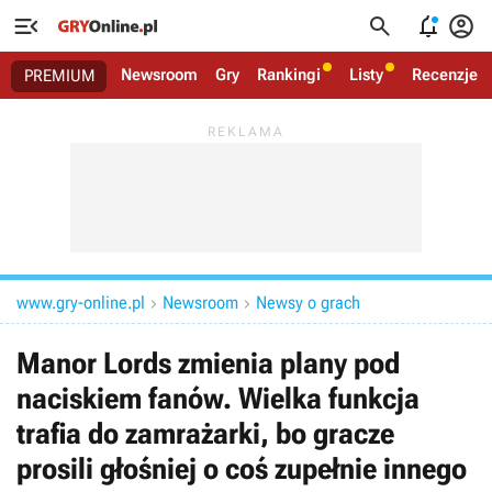




Newsroom
Gry
Rankingi
Listy
Recenzje
PREMIUM
www.gry-online.pl
Newsroom
Newsy o grach


Manor Lords zmienia plany pod
naciskiem fanów. Wielka funkcja
trafia do zamrażarki, bo gracze
prosili głośniej o coś zupełnie innego