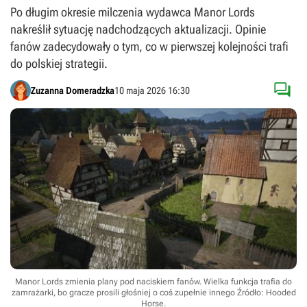
Po długim okresie milczenia wydawca Manor Lords
nakreślił sytuację nadchodzących aktualizacji. Opinie
fanów zadecydowały o tym, co w pierwszej kolejności trafi
do polskiej strategii.

Zuzanna Domeradzka
10 maja 2026 16:30
Manor Lords zmienia plany pod naciskiem fanów. Wielka funkcja trafia do
zamrażarki, bo gracze prosili głośniej o coś zupełnie innego
Źródło: Hooded
Horse
.