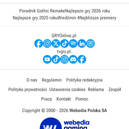
Poradnik Gothic Remake
Najlepsze gry 2026 roku
Najlepsze gry 2025 roku
Wiedźmin 4
Najbliższe premiery
GRYOnline.pl:
tvgry.pl:
O nas
Regulamin
Polityka redakcyjna
Polityka prywatności
Ustawienia cookies
Reklama
Zespół
Praca
Kontakt
Pomoc
Copyright © 2000 -
2026
Webedia Polska SA