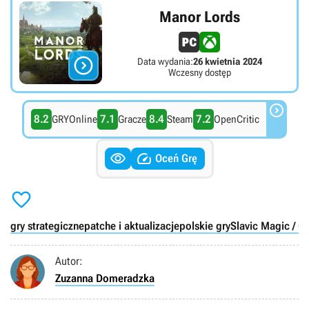
Manor Lords

Data wydania:
26 kwietnia 2024
Wczesny dostęp

8.2
7.1
8.4
7.2
GRYOnline
Gracze
Steam
OpenCritic


Oceń Grę

gry strategiczne
patche i aktualizacje
polskie gry
Slavic Magic / G
Autor:
Zuzanna Domeradzka