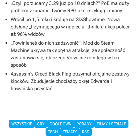
„Czyli porzucamy 3.29 już po 10 dniach?” PoE ma duży
problem z łupami. Twórcy RPG akcji szykują zmiany
Wrócił po 1,5 roku i króluje na SkyShowtime. Nową
odsłonę „trzymającego w napięciu” thrillera akcji poleca
aż 96% widzów
„Powinieneś do nich zadzwonić”: Mod do Steam
Machine ukrywa tak sprytną atrakcję, że społeczność
zastanawia się, dlaczego Valve nie robi tego w ten
sposób
Assassin's Creed Black Flag otrzymał oficjalne zestawy
klocków. Zbudujecie chociażby okręt Edwarda i
hawańską przystań
WSZYSTKIE
GRY
COOLDOWN
PORADY
FILMY I SERIALE
TECH
TEMATY
RSS