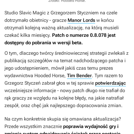
Źródło: Hooded Horse
.
Studio Slavic Magic z Grzegorzem Styczniem na czele
dotrzymało obietnicy - gracze
Manor Lords
w końcu
otrzymali kolejną ważną aktualizację, na którą musieli
czekać kilka miesięcy.
Patch o numerze 0.8.078 jest
dostępny do pobrania w wersji beta.
O tym, dlaczego twórcy średniowiecznej strategii zwlekali z
publikacją szczegółów na temat nadchodzącego patcha i
jego udostępnieniem, mówił jakiś czas temu prezes
wydawnictwa Hooded Horse,
Tim Bender
. Tym razem to
Grzegorz Styczeń zabrał głos w tej sprawie
potwierdzając
wcześniejsze informacje - nowy patch długo nie trafiał do
rąk graczy ze względu na kolejne błędy, na jakie natrafiał
zespół, oraz chęć jak najlepszego dopracowania zmian.
Na czym konkretnie skupia się omawiana aktualizacja?
Przede wszystkim znacznie
poprawia wydajność gry i
zmienia system odnajdowania ścieżek przez postacie