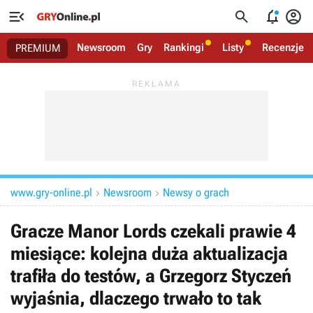




Newsroom
Gry
Rankingi
Listy
Recenzje
PREMIUM
www.gry-online.pl
Newsroom
Newsy o grach


Gracze Manor Lords czekali prawie 4
miesiące: kolejna duża aktualizacja
trafiła do testów, a Grzegorz Styczeń
wyjaśnia, dlaczego trwało to tak