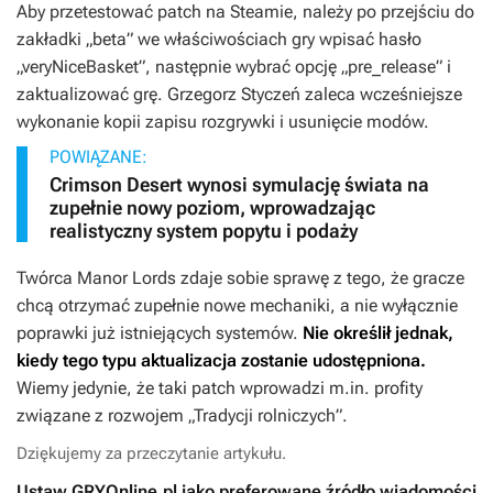
Aby przetestować patch na Steamie, należy po przejściu do
zakładki „beta” we właściwościach gry wpisać hasło
„veryNiceBasket”, następnie wybrać opcję „pre_release” i
zaktualizować grę. Grzegorz Styczeń zaleca wcześniejsze
wykonanie kopii zapisu rozgrywki i usunięcie modów.
POWIĄZANE:
Crimson Desert wynosi symulację świata na
zupełnie nowy poziom, wprowadzając
realistyczny system popytu i podaży
Twórca
Manor Lords
zdaje sobie sprawę z tego, że gracze
chcą otrzymać zupełnie nowe mechaniki, a nie wyłącznie
poprawki już istniejących systemów.
Nie określił jednak,
kiedy tego typu aktualizacja zostanie udostępniona.
Wiemy jedynie, że taki patch wprowadzi m.in. profity
związane z rozwojem „Tradycji rolniczych”.
Dziękujemy za przeczytanie artykułu.
Ustaw GRYOnline.pl jako preferowane źródło wiadomości