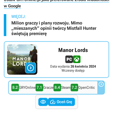
w Google
WIĘCEJ:
Milion graczy i plany rozwoju. Mimo
„mieszanych” opinii twórcy Mistfall Hunter
świętują premierę
Manor Lords

Data wydania:
26 kwietnia 2024
Wczesny dostęp

8.2
7.1
8.4
7.2
GRYOnline
Gracze
Steam
OpenCritic


Oceń Grę