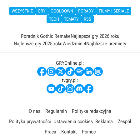
WSZYSTKIE
GRY
COOLDOWN
PORADY
FILMY I SERIALE
TECH
TEMATY
RSS
Poradnik Gothic Remake
Najlepsze gry 2026 roku
Najlepsze gry 2025 roku
Wiedźmin 4
Najbliższe premiery
GRYOnline.pl:
tvgry.pl:
O nas
Regulamin
Polityka redakcyjna
Polityka prywatności
Ustawienia cookies
Reklama
Zespół
Praca
Kontakt
Pomoc