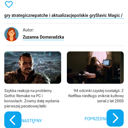

gry strategiczne
patche i aktualizacje
polskie gry
Slavic Magic / G
Autor:
Zuzanna Domeradzka
Szybka reakcja na problemy
94 odcinki czystej nostalgii. Z
Gothic Remake na PC i
Netflixa niedługo zniknie kultowy
konsolach. Znamy datę wydania
serial z lat 2000
pierwszej pecetowej łatki
POPRZEDNI
NASTĘPNY