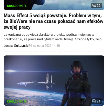

22
Mass Effect 5 wciąż powstaje. Problem w tym,
że BioWare nie ma czasu pokazać nam efektów
swojej pracy
Lakoniczna odpowiedź dyrektora projektu podtrzymuje nas w
przekonaniu, że prace nad tytułem nadal trwają. Szkoda tylko, że od
tak dawna nie dostaliśmy nowego materiału, który mógłby
Jonasz Gulczyński
24 kwietnia 2026 14:10
przekazać trochę więcej niż kilka krótkich słów.

21