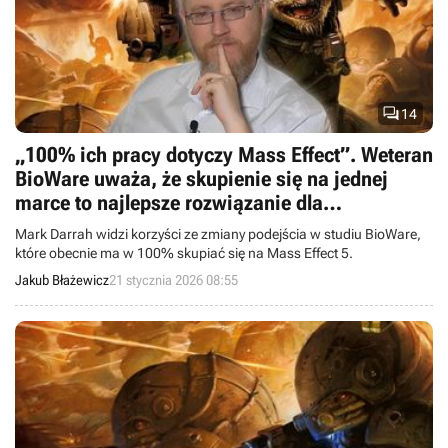

14
„100% ich pracy dotyczy Mass Effect”. Weteran
BioWare uważa, że skupienie się na jednej
marce to najlepsze rozwiązanie dla
zasłużonego studia
Mark Darrah widzi korzyści ze zmiany podejścia w studiu BioWare,
które obecnie ma w 100% skupiać się na Mass Effect 5.
Jakub Błażewicz
21 stycznia 2026 08:55