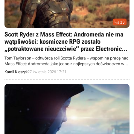

33
Scott Ryder z Mass Effect: Andromeda nie ma
wątpliwości: kosmiczne RPG zostało
„potraktowane nieuczciwie” przez Electronic
Arts i wydane zbyt wcześnie
Tom Taylorson – odtwórca roli Scotta Rydera – wspomina pracę nad
Mass Effect: Andromeda jako jedno z najlepszych doświadczeń w
swojej karierze, choć podkreśla, że grze zaszkodziła toksyczna
Kamil Kleszyk
27 kwietnia 2026 17:21
atmosfera i zbyt wczesny debiut.