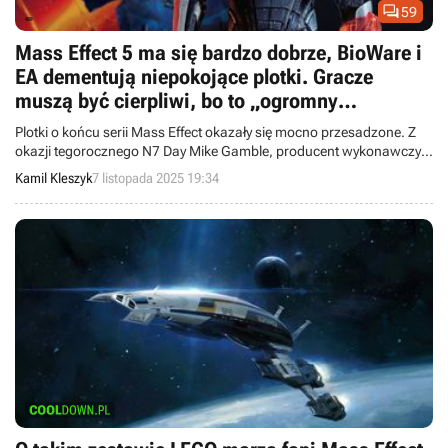

59
Mass Effect 5 ma się bardzo dobrze, BioWare i
EA dementują niepokojące plotki. Gracze
muszą być cierpliwi, bo to „ogromny
wszechświat do ogarnięcia”
Plotki o końcu serii Mass Effect okazały się mocno przesadzone. Z
okazji tegorocznego N7 Day Mike Gamble, producent wykonawczy
serii, potwierdził, że nowa odsłona kultowego RPG ma się bardzo
Kamil Kleszyk
7 listopada 2025 19:34
dobrze. Mało tego, w przygotowaniu jest także serial telewizyjny
tworzony we współpracy z Amazonem.