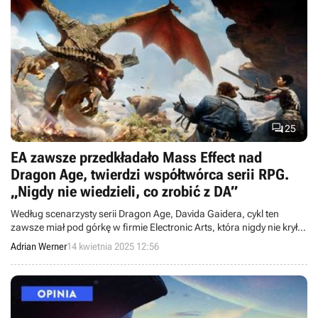

25
EA zawsze przedkładało Mass Effect nad
Dragon Age, twierdzi współtwórca serii RPG.
„Nigdy nie wiedzieli, co zrobić z DA”
Według scenarzysty serii Dragon Age, Davida Gaidera, cykl ten
zawsze miał pod górkę w firmie Electronic Arts, która nigdy nie kryła,
że preferuje serię Mass Effect.
Adrian Werner
14 kwietnia 2025 12:56