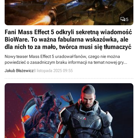

5
Fani Mass Effect 5 odkryli sekretną wiadomość
BioWare. To ważna fabularna wskazówka, ale
dla nich to za mało, twórca musi się tłumaczyć
Nowy teaser Mass Effect 5 uradował fanów, czego nie można
powiedzieć o zasadniczym braku informacji na temat nowej gry
studia BioWare.
Jakub Błażewicz
8 listopada 2025 09:55