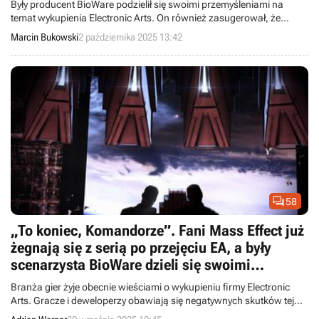
Były producent BioWare podzielił się swoimi przemyśleniami na
temat wykupienia Electronic Arts. On również zasugerował, że
studio i należące do niego marki mogą zostać sprzedane innym
Marcin Bukowski
2 października 2025 13:42
wydawcom.

58
„To koniec, Komandorze”. Fani Mass Effect już
żegnają się z serią po przejęciu EA, a były
scenarzysta BioWare dzieli się swoimi
obawami
Branża gier żyje obecnie wieściami o wykupieniu firmy Electronic
Arts. Gracze i deweloperzy obawiają się negatywnych skutków tej
transakcji.