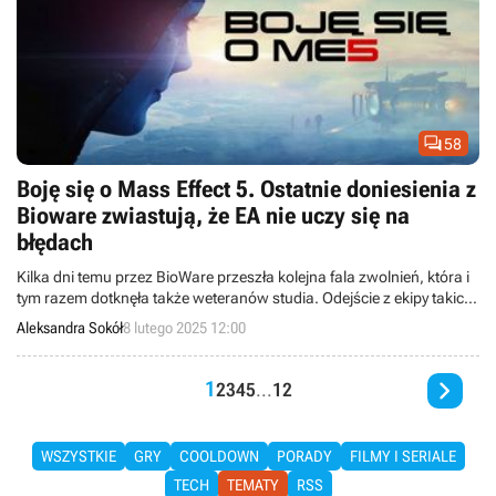

58
Boję się o Mass Effect 5. Ostatnie doniesienia z
Bioware zwiastują, że EA nie uczy się na
błędach
Kilka dni temu przez BioWare przeszła kolejna fala zwolnień, która i
tym razem dotknęła także weteranów studia. Odejście z ekipy takich
osobistości jak Trick Weekes, Sheryl Chee czy Brianne Battye nie
Aleksandra Sokół
8 lutego 2025 12:00
uszło uwadze fanów, którzy na premierę piątego Mass Effecta
zapatrują się coraz mniej entuzjastycznie – i szczerze mówiąc,

trudno im się dziwić.
1
2
3
4
5
...
12
WSZYSTKIE
GRY
COOLDOWN
PORADY
FILMY I SERIALE
TECH
TEMATY
RSS