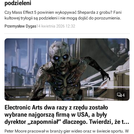
podzieleni
Czy Mass Effect 5 powinien wykopywać Sheparda z grobu? Fani
kultowej trylogii są podzieleni i nie mogą dojść do porozumienia.
Przemysław Dygas
14 kwietnia 2026 12:32

4
Electronic Arts dwa razy z rzędu zostało
wybrane najgorszą firmą w USA, a były
dyrektor „zapomniał” dlaczego. Twierdzi, że to
wszystko wina graczy i Mass Effect 3
Peter Moore pracował w branży gier wideo oraz w świecie sportu. W