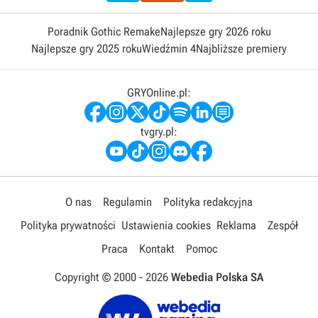
Poradnik Gothic Remake
Najlepsze gry 2026 roku
Najlepsze gry 2025 roku
Wiedźmin 4
Najbliższe premiery
GRYOnline.pl:
tvgry.pl:
O nas
Regulamin
Polityka redakcyjna
Polityka prywatności
Ustawienia cookies
Reklama
Zespół
Praca
Kontakt
Pomoc
Copyright © 2000 -
2026
Webedia Polska SA