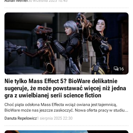
Adrian Werner
30 września 2025 10:45

16
Nie tylko Mass Effect 5? BioWare delikatnie
sugeruje, że może powstawać więcej niż jedna
gra z uwielbianej serii science fiction
Choć piąta odsłona Mass Effecta wciąż owiana jest tajemnicą,
BioWare może nas jeszcze zaskoczyć. Nowa oferta pracy w studiu
sugeruje, że trwają prace nad więcej niż jednym tytułem osadzonym
Danuta Repelowicz
1 sierpnia 2025 22:30
w tym uniwersum.