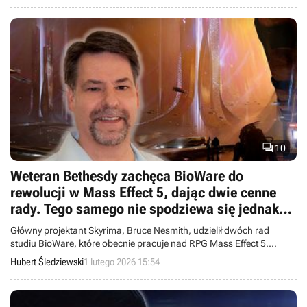

10
Weteran Bethesdy zachęca BioWare do
rewolucji w Mass Effect 5, dając dwie cenne
rady. Tego samego nie spodziewa się jednak
po The Elder Scrolls 6
Główny projektant Skyrima, Bruce Nesmith, udzielił dwóch rad
studiu BioWare, które obecnie pracuje nad RPG Mass Effect 5.
Wyraził też przekonanie, że Bethesda rozwiąże ważną kwestię w
Hubert Śledziewski
1 lutego 2026 15:54
The Elder Scrolls 6 bez zbędnego ryzyka.