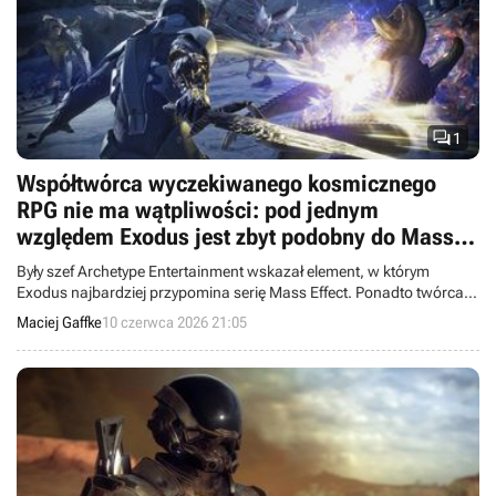

1
Współtwórca wyczekiwanego kosmicznego
RPG nie ma wątpliwości: pod jednym
względem Exodus jest zbyt podobny do Mass
Effect. Dwie rzeczy zapewnią grze unikalność
Były szef Archetype Entertainment wskazał element, w którym
Exodus najbardziej przypomina serię Mass Effect. Ponadto twórca
wymienił dwa czynniki wyróżniające nadciagającą produkcję.
Maciej Gaffke
10 czerwca 2026 21:05