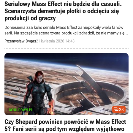
Serialowy Mass Effect nie będzie dla casuali.
Scenarzysta dementuje plotki o odcięciu się
produkcji od graczy
Doniesienia zza kulis serialu Mass Effect zaniepokoiły wielu fanów
serii. Na szczęście scenarzysta produkcji zdradził, że nie mamy się
czego obawiać.
Przemysław Dygas
21 kwietnia 2026 14:48

33
Czy Shepard powinien powrócić w Mass Effect
5? Fani serii są pod tym względem wyjątkowo