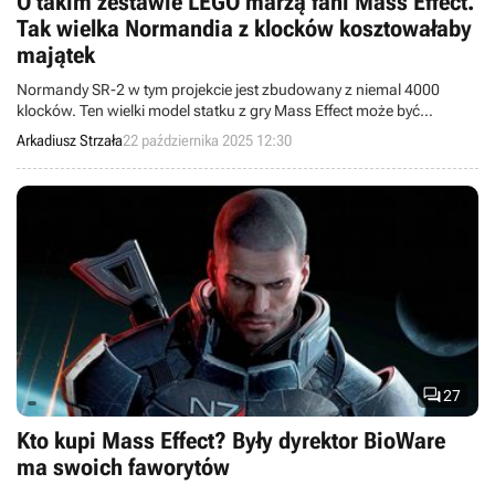
O takim zestawie LEGO marzą fani Mass Effect.
Tak wielka Normandia z klocków kosztowałaby
majątek
Normandy SR-2 w tym projekcie jest zbudowany z niemal 4000
klocków. Ten wielki model statku z gry Mass Effect może być
powodem do dumy dla każdego fana serii, któremu uda się go
Arkadiusz Strzała
22 października 2025 12:30
zbudować.

27
Kto kupi Mass Effect? Były dyrektor BioWare
ma swoich faworytów