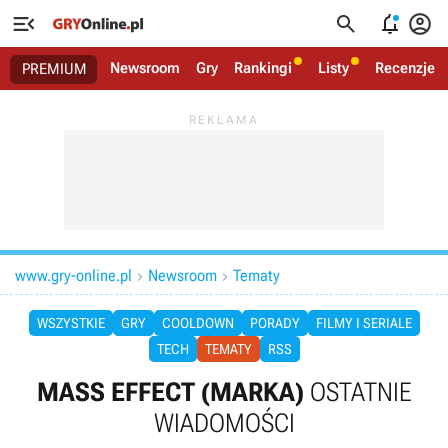




Newsroom
Gry
Rankingi
Listy
Recenzje
PREMIUM
www.gry-online.pl
Newsroom
Tematy


WSZYSTKIE
GRY
COOLDOWN
PORADY
FILMY I SERIALE
TECH
TEMATY
RSS
MASS EFFECT (MARKA)
OSTATNIE
WIADOMOŚCI