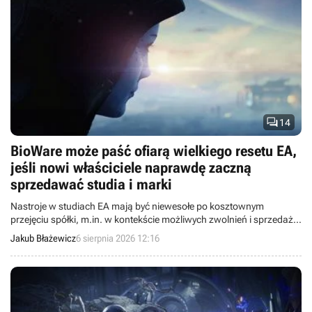

14
BioWare może paść ofiarą wielkiego resetu EA,
jeśli nowi właściciele naprawdę zaczną
sprzedawać studia i marki
Nastroje w studiach EA mają być niewesołe po kosztownym
przejęciu spółki, m.in. w kontekście możliwych zwolnień i sprzedaży
marek oraz studiów.
Jakub Błażewicz
6 sierpnia 2026 12:16