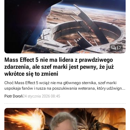

17
Mass Effect 5 nie ma lidera z prawdziwego
zdarzenia, ale szef marki jest pewny, że już
wkrótce się to zmieni
Choć Mass Effect 5 wciąż nie ma głównego sternika, szef marki
uspokaja fanów i rusza na poszukiwania weterana, który udźwignie
ciężar „być albo nie być” dla całego studia BioWare.
Piotr Doroń
24 stycznia 2026 08:45