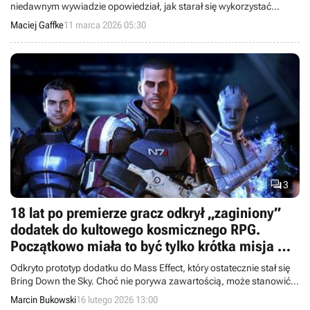
niedawnym wywiadzie opowiedział, jak starał się wykorzystać
doświadczenie zdobyte w Electronic Arts w zarządzanym przez
Maciej Gaffke
11 marca 2026 05:30
siebie klubie piłkarskim.

3
18 lat po premierze gracz odkrył „zaginiony”
dodatek do kultowego kosmicznego RPG.
Początkowo miała to być tylko krótka misja w
pierwszym Mass Effect
Odkryto prototyp dodatku do Mass Effect, który ostatecznie stał się
Bring Down the Sky. Choć nie porywa zawartością, może stanowić
nie lada ciekawostkę dla fanów serii.
Marcin Bukowski
16 lutego 2026 13:00