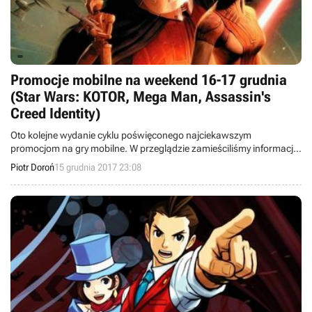
Promocje mobilne na weekend 16-17 grudnia
(Star Wars: KOTOR, Mega Man, Assassin's
Creed Identity)
Oto kolejne wydanie cyklu poświęconego najciekawszym
promocjom na gry mobilne. W przeglądzie zamieściliśmy informacje
o przecenach takich tytułów jak Star Wars: Knights of the Old
Piotr Doroń
15 grudnia 2017 23:08
Republic, LEGO Star Wars, seria Mega Man, Assassin's Creed
Identity, trylogia shmupów Ray, a także Hero Siege Pocket Edition.