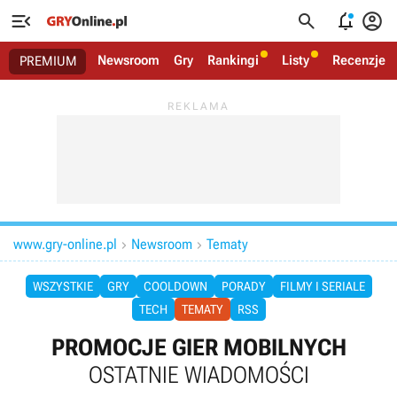




Newsroom
Gry
Rankingi
Listy
Recenzje
PREMIUM
www.gry-online.pl
Newsroom
Tematy


WSZYSTKIE
GRY
COOLDOWN
PORADY
FILMY I SERIALE
TECH
TEMATY
RSS
PROMOCJE GIER MOBILNYCH
OSTATNIE WIADOMOŚCI