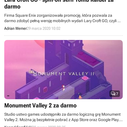
darmo
Firma Square Enix zorganizowała promocję, która pozwala za
darmo zdobyć pełną wersję mobilnych wydań Lary Croft GO, czyli gry
logicznej będącej produkcją poboczną w stosunku do cyklu Tomb
Adrian Werner
29 marca 2020 10:02
Raider.

7
Monument Valley 2 za darmo
Studio ustwo games udostępniło za darmo logiczną grę Monument
Valley 2. Można ją bezpłatnie pobrać z App Store oraz Google Play.
Chętnym do przetestowania produkcji radzimy się pośpieszyć, bo