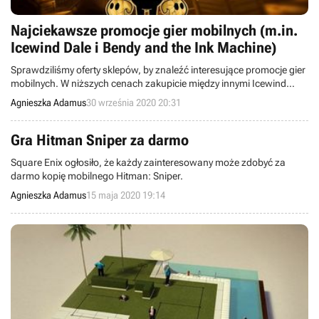
Najciekawsze promocje gier mobilnych (m.in.
Icewind Dale i Bendy and the Ink Machine)
Sprawdziliśmy oferty sklepów, by znaleźć interesujące promocje gier
mobilnych. W niższych cenach zakupicie między innymi Icewind
Dale: Enhanced Edition, Bendy and the Ink Machine oraz Titan
Agnieszka Adamus
30 września 2020 20:31
Quest.
Gra Hitman Sniper za darmo
Square Enix ogłosiło, że każdy zainteresowany może zdobyć za
darmo kopię mobilnego Hitman: Sniper.
Agnieszka Adamus
15 maja 2020 19:14