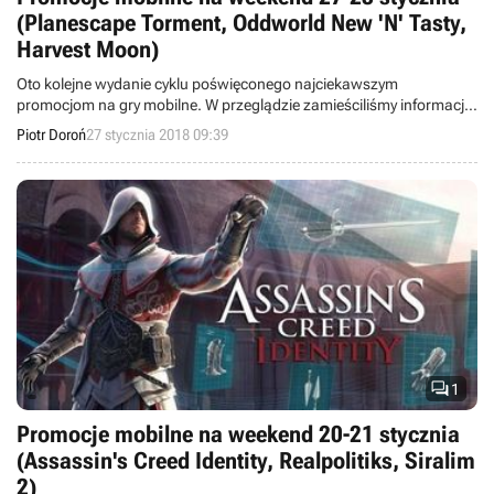
(Planescape Torment, Oddworld New 'N' Tasty,
Harvest Moon)
Oto kolejne wydanie cyklu poświęconego najciekawszym
promocjom na gry mobilne. W przeglądzie zamieściliśmy informacje
o przecenach takich tytułów jak Planescape: Torment, Baldur's Gate,
Piotr Doroń
27 stycznia 2018 09:39
Harvest Moon: Seeds of Memories, Out There: Chronicles i
Oddworld: New 'N' Tasty.

1
Promocje mobilne na weekend 20-21 stycznia
(Assassin's Creed Identity, Realpolitiks, Siralim
2)