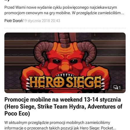
Przed Wami nowe wydanie cyklu poświęconego najciekawszym
promocjom cenowym na gry mobilne. W przeglądzie zamieściliśmy
informacje o przecenach takich pozycji jak assin's Creed Identity,
Piotr Doroń
19 stycznia 2018 20:43
Realpolitiks, Siralim 2, Death Point, Bertram Fiddle: Episode 1, ACE
Academy i Lucius Demake.

1
Promocje mobilne na weekend 13-14 stycznia
(Hero Siege, Strike Team Hydra, Adventures of
Poco Eco)
W aktualnym przeglądzie promocji mobilnych zamieściliśmy
informacje o przecenach takich pozycji jak Hero Siege: Pocket