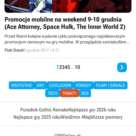
Promocje mobilne na weekend 9-10 grudnia
(Ace Attorney, Space Hulk, The Inner World 2)
Przed Wami kolejne wydanie cyklu poświęconego najciekawszym
promocjom cenowym na gry mobilne. W przeglądzie zamieściliśmy
informacje o przecenach takich pozycji jak gry z serii Ace Attorney,
Piotr Doroń
8 grudnia 2017 14:51
Space Hulk, The Inner World – The Last Wind Monk, The Westport
Independent, Table Tennis Touch, Realpolitiks Mobile, Beartopia i So

Let Us Melt.
1
2
3
4
5
...
10
WSZYSTKIE
GRY
COOLDOWN
PORADY
FILMY I SERIALE
TECH
TEMATY
RSS
Poradnik Gothic Remake
Najlepsze gry 2026 roku
Najlepsze gry 2025 roku
Wiedźmin 4
Najbliższe premiery
GRYOnline.pl: