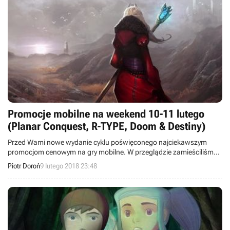
Promocje mobilne na weekend 10-11 lutego
(Planar Conquest, R-TYPE, Doom & Destiny)
Przed Wami nowe wydanie cyklu poświęconego najciekawszym
promocjom cenowym na gry mobilne. W przeglądzie zamieściliśmy
informacje o przecenach takich pozycji jak Planar Conquest, R-
Piotr Doroń
9 lutego 2018 23:48
TYPE, Doom & Destiny, Death Point, Demon's Rise i The Revenge of
Johnny Bonasera Ep. 1.