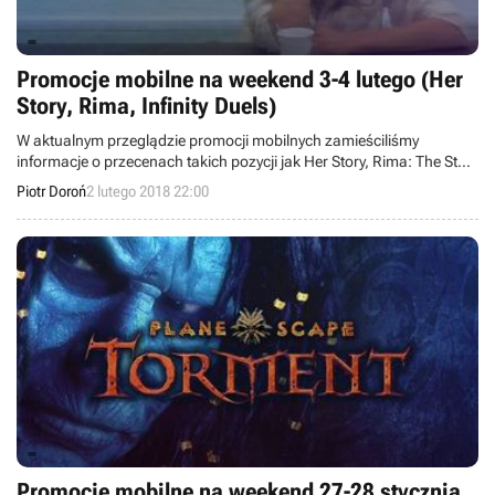
Promocje mobilne na weekend 3-4 lutego (Her
Story, Rima, Infinity Duels)
W aktualnym przeglądzie promocji mobilnych zamieściliśmy
informacje o przecenach takich pozycji jak Her Story, Rima: The Story
Begins, Infinity Duels, Doom & Destiny, Unreal Estate, VGB - Game
Piotr Doroń
2 lutego 2018 22:00
Boy Color Emulator.
Promocje mobilne na weekend 27-28 stycznia