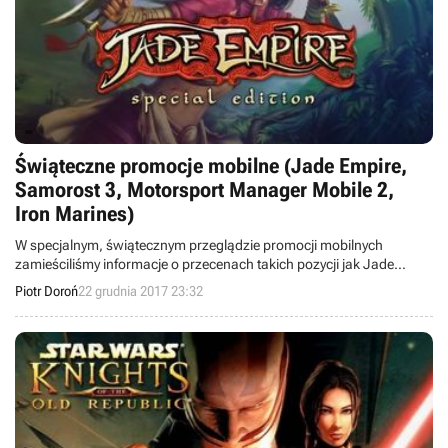
Świąteczne promocje mobilne (Jade Empire,
Samorost 3, Motorsport Manager Mobile 2,
Iron Marines)
W specjalnym, świątecznym przeglądzie promocji mobilnych
zamieściliśmy informacje o przecenach takich pozycji jak Jade
Empire: Special Edition, Samorost 3, Motorsport Manager Mobile 2,
Piotr Doroń
22 grudnia 2017 23:32
Iron Marines, Kingdom: New Lands, Farming Simulator 18, The
Room Three, Cat Quest, Old Man's Journey, Football Manager
Touch 2018 i Her Story.