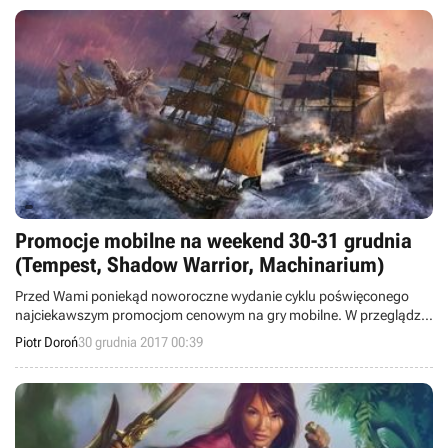
Promocje mobilne na weekend 30-31 grudnia
(Tempest, Shadow Warrior, Machinarium)
Przed Wami poniekąd noworoczne wydanie cyklu poświęconego
najciekawszym promocjom cenowym na gry mobilne. W przeglądzie
zamieściliśmy informacje o przecenach takich pozycji jak Tempest,
Piotr Doroń
30 grudnia 2017 00:39
Shadow Warrior Classic Redux, Machinarium, Botanicula, King of
Dragon Pass, Downwell i Hatoful Boyfriend.