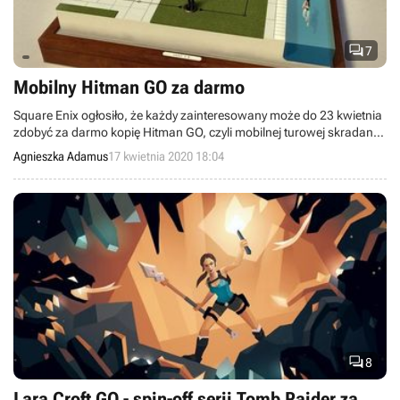

7
Mobilny Hitman GO za darmo
Square Enix ogłosiło, że każdy zainteresowany może do 23 kwietnia
zdobyć za darmo kopię Hitman GO, czyli mobilnej turowej skradanki,
będącej spin-offem serii gier o losach Agenta 47.
Agnieszka Adamus
17 kwietnia 2020 18:04

8
Lara Croft GO - spin-off serii Tomb Raider za