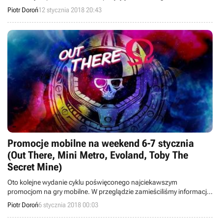
Edition, Strike Team Hydra, Adventures of Poco Eco, OTTTD,
Piotr Doroń
12 stycznia 2018 20:43
Infamous Machine, Puddle+, unWorded i Downgeon Quest.
Promocje mobilne na weekend 6-7 stycznia
(Out There, Mini Metro, Evoland, Toby The
Secret Mine)
Oto kolejne wydanie cyklu poświęconego najciekawszym
promocjom na gry mobilne. W przeglądzie zamieściliśmy informacje
o przecenach takich tytułów jak Out There: Omega Edition, Mini
Piotr Doroń
6 stycznia 2018 00:03
Metro, Evoland, Toby The Secret Mine, In Between, OK Golf oraz
Pixel Heroes: Byte & Magic.