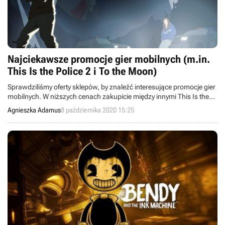
Najciekawsze promocje gier mobilnych (m.in.
This Is the Police 2 i To the Moon)
Sprawdziliśmy oferty sklepów, by znaleźć interesujące promocje gier
mobilnych. W niższych cenach zakupicie między innymi This Is the
Police 2, To the Moon oraz Harvest Moon: Light of Hope.
Agnieszka Adamus
8 października 2020 15:25