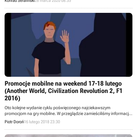
Konrad Serafiński
28 marca 2020 08:35
twórcy nie podali daty zakończenia promocji.
Promocje mobilne na weekend 17-18 lutego
(Another World, Civilization Revolution 2, F1
2016)
Oto kolejne wydanie cyklu poświęconego najciekawszym
promocjom na gry mobilne. W przeglądzie zamieściliśmy informacje
o przecenach takich tytułów jak Another World, Civilization
Piotr Doroń
16 lutego 2018 23:30
Revolution 2, F1 2016, To the Moon, Fiz: Brewery Management
Game, The Quest, Iesabel, Gunslugs i Ashworld.