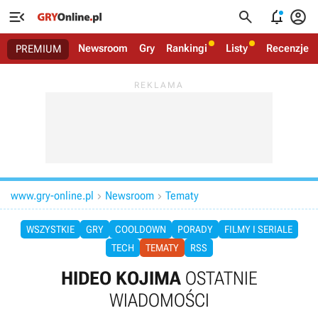




Newsroom
Gry
Rankingi
Listy
Recenzje
PREMIUM
www.gry-online.pl
Newsroom
Tematy


WSZYSTKIE
GRY
COOLDOWN
PORADY
FILMY I SERIALE
TECH
TEMATY
RSS
HIDEO KOJIMA
OSTATNIE
WIADOMOŚCI