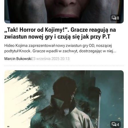

8
„Tak! Horror od Kojimy!”. Gracze reagują na
zwiastun nowej gry i czują się jak przy P.T
Hideo Kojima zaprezentował nowy zwiastun gry OD, noszącej
podtytuł Knock. Gracze wpadli w zachwyt, dostrzegając w niej
następcę P.T.
Marcin Bukowski
23 września 2025 20:13

4