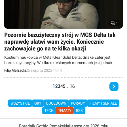

1
Pozornie bezużyteczny strój w MGS Delta tak
naprawdę ułatwi wam życie. Koniecznie
zachowajcie go na te kilka okazji
Kostium naukowca w Metal Gear Solid Delta: Snake Eater jest
bardzo sytuacyjny. W kilku określonych momentach jest jednak
nieoceniony.
Filip Melzacki
26 sierpnia 2025 14:14

1
2
3
4
5
...
16
WSZYSTKIE
GRY
COOLDOWN
PORADY
FILMY I SERIALE
TECH
TEMATY
RSS
Poradnik Gothic Remake
Najlepsze gry 2026 roku