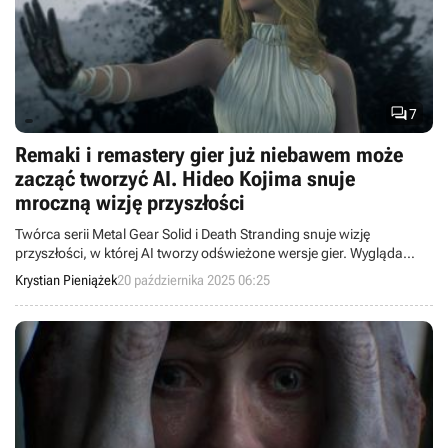

7
Remaki i remastery gier już niebawem może
zacząć tworzyć AI. Hideo Kojima snuje
mroczną wizję przyszłości
Twórca serii Metal Gear Solid i Death Stranding snuje wizję
przyszłości, w której AI tworzy odświeżone wersje gier. Wygląda
jednak na to, że nie tego obawia się najbardziej.
Krystian Pieniążek
20 października 2025 06:25