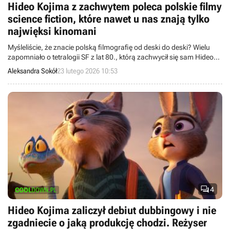
Hideo Kojima z zachwytem poleca polskie filmy
science fiction, które nawet u nas znają tylko
najwięksi kinomani
Myśleliście, że znacie polską filmografię od deski do deski? Wielu
zapomniało o tetralogii SF z lat 80., którą zachwycił się sam Hideo
Kojima.
Aleksandra Sokół
23 lutego 2026 10:53

4
Hideo Kojima zaliczył debiut dubbingowy i nie
zgadniecie o jaką produkcję chodzi. Reżyser