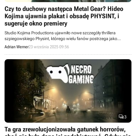
Czy to duchowy następca Metal Gear? Hideo
Kojima ujawnia plakat i obsadę PHYSINT, i
sugeruje okno premiery
Studio Kojima Productions ujawniło nowe szczegóły thrillera
szpiegowskiego Physint, którego wielu fanów postrzega jako
następcę serii Metal Gear.
Adrian Werner
23 września 2025 09:56

3
Ta gra zrewolucjonizowała gatunek horrorów,