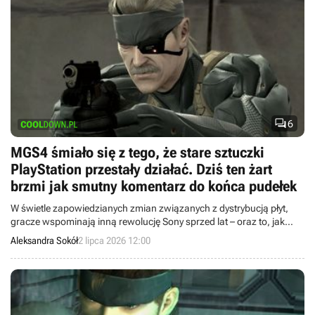

6
MGS4 śmiało się z tego, że stare sztuczki
PlayStation przestały działać. Dziś ten żart
brzmi jak smutny komentarz do końca pudełek
W świetle zapowiedzianych zmian związanych z dystrybucją płyt,
gracze wspominają inną rewolucję Sony sprzed lat – oraz to, jak
odniósł się do niej sam Hideo Kojima.
Aleksandra Sokół
2 lipca 2026 12:00