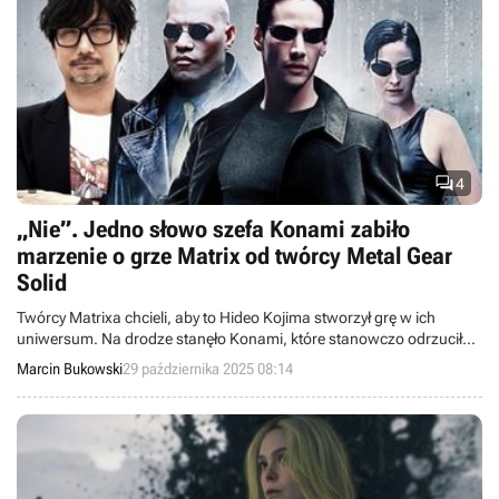

4
„Nie”. Jedno słowo szefa Konami zabiło
marzenie o grze Matrix od twórcy Metal Gear
Solid
Twórcy Matrixa chcieli, aby to Hideo Kojima stworzył grę w ich
uniwersum. Na drodze stanęło Konami, które stanowczo odrzuciło
projekt.
Marcin Bukowski
29 października 2025 08:14