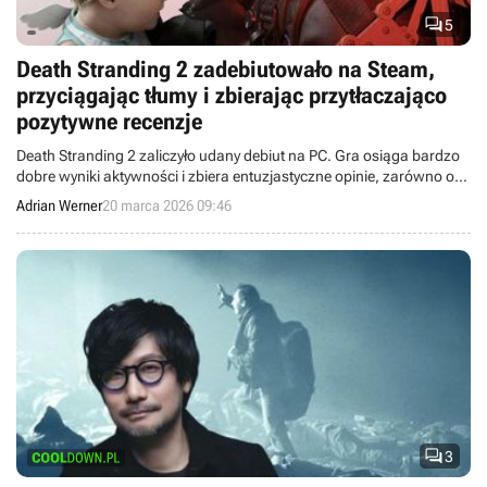

5
Death Stranding 2 zadebiutowało na Steam,
przyciągając tłumy i zbierając przytłaczająco
pozytywne recenzje
Death Stranding 2 zaliczyło udany debiut na PC. Gra osiąga bardzo
dobre wyniki aktywności i zbiera entuzjastyczne opinie, zarówno od
graczy, jak i mediów branżowych.
Adrian Werner
20 marca 2026 09:46

3