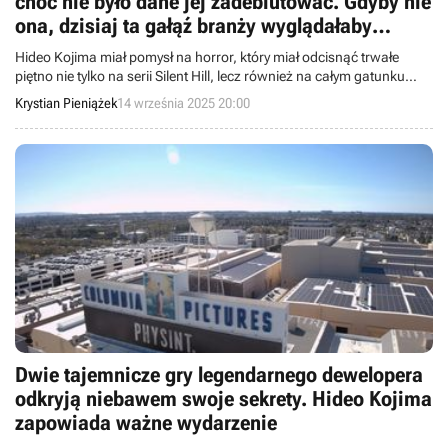
choć nie było dane jej zadebiutować. Gdyby nie
ona, dzisiaj ta gałąź branży wyglądałaby
zupełnie inaczej
Hideo Kojima miał pomysł na horror, który miał odcisnąć trwałe
piętno nie tylko na serii Silent Hill, lecz również na całym gatunku
horrorów. Choć Silent Hills ostatecznie zostało anulowane, udało
Krystian Pieniążek
14 września 2025 20:00
mu się znacząco zmienić branżowy krajobraz.
Dwie tajemnicze gry legendarnego dewelopera
odkryją niebawem swoje sekrety. Hideo Kojima
zapowiada ważne wydarzenie