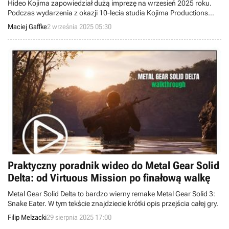
Hideo Kojima zapowiedział dużą imprezę na wrzesień 2025 roku.
Podczas wydarzenia z okazji 10-lecia studia Kojima Productions
mamy dowiedzieć się czegoś nowego o przyszłych projektach firmy.
Maciej Gaffke
2 września 2025 05:30
Praktyczny poradnik wideo do Metal Gear Solid
Delta: od Virtuous Mission po finałową walkę
Metal Gear Solid Delta to bardzo wierny remake Metal Gear Solid 3:
Snake Eater. W tym tekście znajdziecie krótki opis przejścia całej gry.
Filip Melzacki
29 sierpnia 2025 17:00