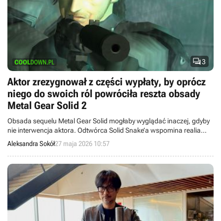

3
Aktor zrezygnował z części wypłaty, by oprócz
niego do swoich ról powróciła reszta obsady
Metal Gear Solid 2
Obsada sequelu Metal Gear Solid mogłaby wyglądać inaczej, gdyby
nie interwencja aktora. Odtwórca Solid Snake’a wspomina realia
sprzed 28 lat.
Aleksandra Sokół
27 maja 2026 10:57