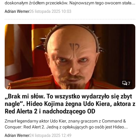
doskonałym źródłem przecieków. Najnowszym tego owocem stała
się pecetowa wersja Death Stranding 2.
Adrian Werner
26 listopada 2025 10:03

7
„Brak mi słów. To wszystko wydarzyło się zbyt
nagle”. Hideo Kojima żegna Udo Kiera, aktora z
Red Alerta 2 i nadchodzącego OD
Zmarł legendarny aktor Udo Kier, znany graczom z Command &
Conquer: Red Alert 2. Jedną z opłakujących go osób jest Hideo
Kojima. Obaj artyści współpracowali przy OD.
Adrian Werner
24 listopada 2025 12:49