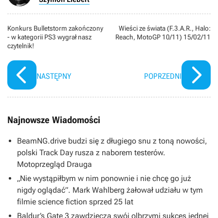
Konkurs Bulletstorm zakończony
Wieści ze świata (F.3.A.R., Halo:
- w kategorii PS3 wygrał nasz
Reach, MotoGP 10/11) 15/02/11
czytelnik!
NASTĘPNY
POPRZEDNI
Najnowsze Wiadomości
BeamNG.drive budzi się z długiego snu z toną nowości,
polski Track Day rusza z naborem testerów.
Motoprzegląd Drauga
„Nie wystąpiłbym w nim ponownie i nie chcę go już
nigdy oglądać”. Mark Wahlberg żałował udziału w tym
filmie science fiction sprzed 25 lat
Baldur’s Gate 3 zawdzięcza swój olbrzymi sukces jednej