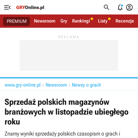




Newsroom
Gry
Rankingi
Listy
Recenzje
PREMIUM
www.gry-online.pl
Newsroom
Newsy o grach


Sprzedaż polskich magazynów
branżowych w listopadzie ubiegłego
roku
Znamy wyniki sprzedaży polskich czasopism o grach i