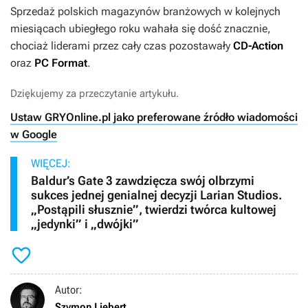
Sprzedaż polskich magazynów branżowych w kolejnych
miesiącach ubiegłego roku wahała się dość znacznie,
chociaż liderami przez cały czas pozostawały
CD-Action
oraz
PC Format
.
Dziękujemy za przeczytanie artykułu.
Ustaw GRYOnline.pl jako preferowane źródło wiadomości
w Google
WIĘCEJ:
Baldur’s Gate 3 zawdzięcza swój olbrzymi
sukces jednej genialnej decyzji Larian Studios.
„Postąpili słusznie”, twierdzi twórca kultowej
„jedynki” i „dwójki”

Autor:
Szymon Liebert