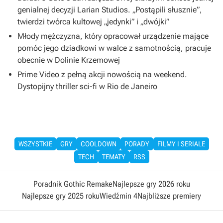
genialnej decyzji Larian Studios. „Postąpili słusznie”,
twierdzi twórca kultowej „jedynki” i „dwójki”
Młody mężczyzna, który opracował urządzenie mające
pomóc jego dziadkowi w walce z samotnością, pracuje
obecnie w Dolinie Krzemowej
Prime Video z pełną akcji nowością na weekend.
Dystopijny thriller sci-fi w Rio de Janeiro
WSZYSTKIE
GRY
COOLDOWN
PORADY
FILMY I SERIALE
TECH
TEMATY
RSS
Poradnik Gothic Remake
Najlepsze gry 2026 roku
Najlepsze gry 2025 roku
Wiedźmin 4
Najbliższe premiery