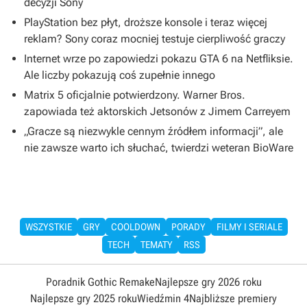
decyzji Sony
PlayStation bez płyt, droższe konsole i teraz więcej
reklam? Sony coraz mocniej testuje cierpliwość graczy
Internet wrze po zapowiedzi pokazu GTA 6 na Netfliksie.
Ale liczby pokazują coś zupełnie innego
Matrix 5 oficjalnie potwierdzony. Warner Bros.
zapowiada też aktorskich Jetsonów z Jimem Carreyem
„Gracze są niezwykle cennym źródłem informacji”, ale
nie zawsze warto ich słuchać, twierdzi weteran BioWare
WSZYSTKIE
GRY
COOLDOWN
PORADY
FILMY I SERIALE
TECH
TEMATY
RSS
Poradnik Gothic Remake
Najlepsze gry 2026 roku
Najlepsze gry 2025 roku
Wiedźmin 4
Najbliższe premiery