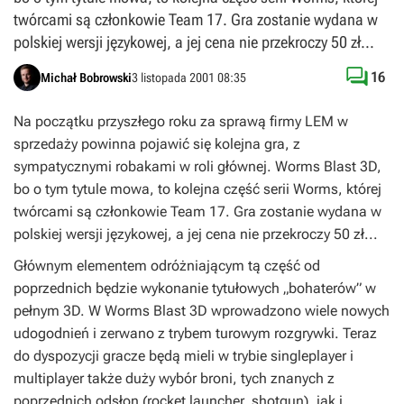
twórcami są członkowie Team 17. Gra zostanie wydana w
polskiej wersji językowej, a jej cena nie przekroczy 50 zł...

16
Michał Bobrowski
3 listopada 2001 08:35
Na początku przyszłego roku za sprawą firmy LEM w
sprzedaży powinna pojawić się kolejna gra, z
sympatycznymi robakami w roli głównej. Worms Blast 3D,
bo o tym tytule mowa, to kolejna część serii Worms, której
twórcami są członkowie Team 17. Gra zostanie wydana w
polskiej wersji językowej, a jej cena nie przekroczy 50 zł...
Głównym elementem odróżniającym tą część od
poprzednich będzie wykonanie tytułowych „bohaterów” w
pełnym 3D. W Worms Blast 3D wprowadzono wiele nowych
udogodnień i zerwano z trybem turowym rozgrywki. Teraz
do dyspozycji gracze będą mieli w trybie singleplayer i
multiplayer także duży wybór broni, tych znanych z
poprzednich odsłon (rocket launcher, shotgun), jak i