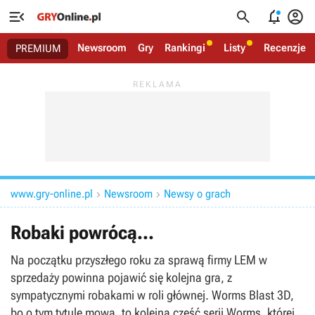




Newsroom
Gry
Rankingi
Listy
Recenzje
PREMIUM
www.gry-online.pl
Newsroom
Newsy o grach


Robaki powrócą...
Na początku przyszłego roku za sprawą firmy LEM w
sprzedaży powinna pojawić się kolejna gra, z
sympatycznymi robakami w roli głównej. Worms Blast 3D,
bo o tym tytule mowa, to kolejna część serii Worms, której