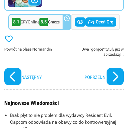



8.1
8.5
Oceń Grę
GRYOnline
Gracze

Powrót na plaże Normandii?
Dwa "gorące" tytuły już w
sprzedaży...
NASTĘPNY
POPRZEDNI
Najnowsze Wiadomości
Brak płyt to nie problem dla wydawcy Resident Evil.
Capcom odpowiada na obawy co do kontrowersyjnej