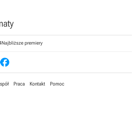
maty
4
Najbliższe premiery
spół
Praca
Kontakt
Pomoc