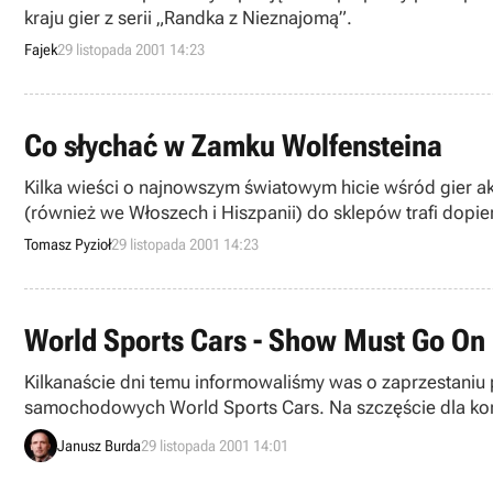
kraju gier z serii „Randka z Nieznajomą”.
Fajek
29 listopada 2001 14:23
Co słychać w Zamku Wolfensteina
Kilka wieści o najnowszym światowym hicie wśród gier akcj
(również we Włoszech i Hiszpanii) do sklepów trafi dopie
Tomasz Pyzioł
29 listopada 2001 14:23
World Sports Cars - Show Must Go On
Kilkanaście dni temu informowaliśmy was o zaprzestaniu pr
samochodowych World Sports Cars. Na szczęście dla komp
Janusz Burda
29 listopada 2001 14:01