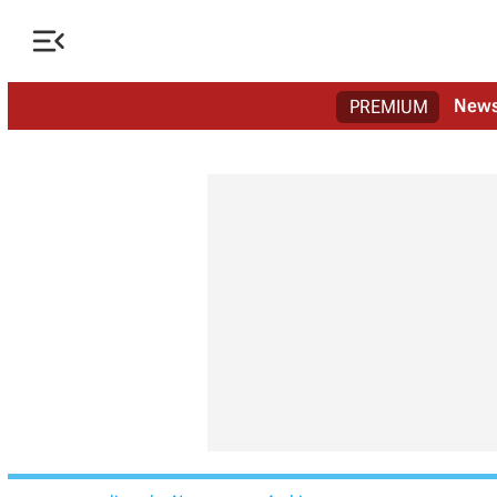

New
PREMIUM