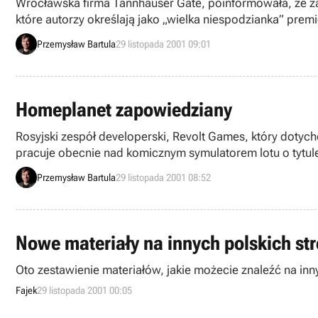
Wrocławska firma Tannhauser Gate, poinformowała, że z
które autorzy określają jako „wielka niespodzianka” premie
Przemysław Bartula
29 listopada 2001 09:01
Homeplanet zapowiedziany
Rosyjski zespół developerski, Revolt Games, który dotych
pracuje obecnie nad komicznym symulatorem lotu o tytul
Przemysław Bartula
29 listopada 2001 08:52
Nowe materiały na innych polskich st
Oto zestawienie materiałów, jakie możecie znaleźć na inn
Fajek
29 listopada 2001 00:05