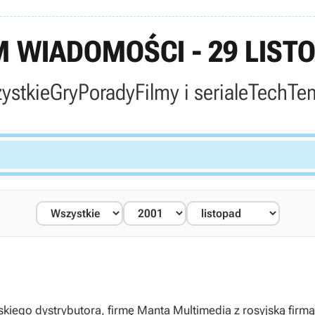
 WIADOMOŚCI - 29 LISTO
ystkie
Gry
Porady
Filmy i seriale
Tech
Te
skiego dystrybutora, firmę Manta Multimedia z rosyjską firm