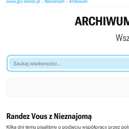
www.gry-online.pl
Newsroom
Archiwum


ARCHIWUM
Wsz
Szukaj
wiadomości...
Randez Vous z Nieznajomą
Kilka dni temu pisaliśmy o podjęciu współpracy przez pol