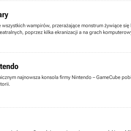
ary
e wszystkich wampirów, przerażające monstrum żywiące się lu
eatralnych, poprzez kilka ekranizacji a na grach komputero
ntendo
znym najnowsza konsola firmy Nintendo – GameCube pobiła
orii.