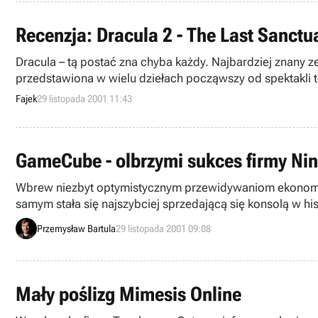
Recenzja: Dracula 2 - The Last Sanctu
Dracula – tą postać zna chyba każdy. Najbardziej znany z
przedstawiona w wielu dziełach począwszy od spektakli t
Fajek
29 listopada 2001 11:43
GameCube - olbrzymi sukces firmy Ni
Wbrew niezbyt optymistycznym przewidywaniom ekonomic
samym stała się najszybciej sprzedającą się konsolą w hist
Przemysław Bartula
29 listopada 2001 09:08
Mały poślizg Mimesis Online