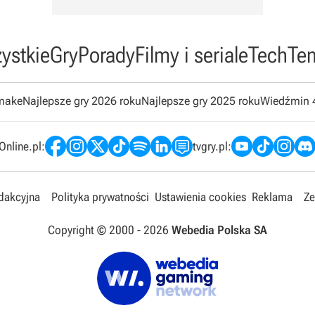
ystkie
Gry
Porady
Filmy i seriale
Tech
Te
emake
Najlepsze gry 2026 roku
Najlepsze gry 2025 roku
Wiedźmin 
nline.pl:
tvgry.pl:
edakcyjna
Polityka prywatności
Ustawienia cookies
Reklama
Ze
Copyright © 2000 -
2026
Webedia Polska SA