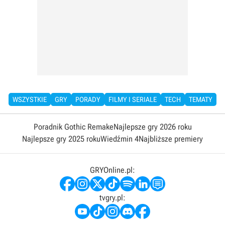
WSZYSTKIE
GRY
PORADY
FILMY I SERIALE
TECH
TEMATY
Poradnik Gothic Remake
Najlepsze gry 2026 roku
Najlepsze gry 2025 roku
Wiedźmin 4
Najbliższe premiery
GRYOnline.pl:
tvgry.pl: