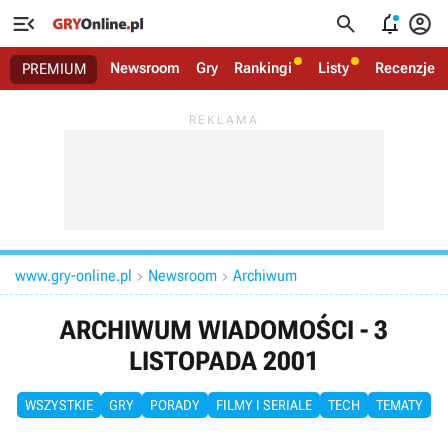




Newsroom
Gry
Rankingi
Listy
Recenzje
PREMIUM
www.gry-online.pl
Newsroom
Archiwum


ARCHIWUM WIADOMOŚCI - 3
LISTOPADA 2001
WSZYSTKIE
GRY
PORADY
FILMY I SERIALE
TECH
TEMATY