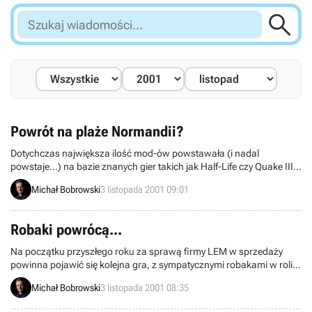

Szukaj
wiadomości...
Powrót na plaże Normandii?
Dotychczas największa ilość mod-ów powstawała (i nadal
powstaje...) na bazie znanych gier takich jak Half-Life czy Quake III.
Być może do tego grona dołączy wkrótce znakomita gra taktyczna
Michał Bobrowski
3 listopada 2001 09:01
Operation Flashpoint. Trzeba przyznać, że ten tytuł wydaje się być
„wręcz idealną” platformą dla realizacji wielu ciekawych pomysłów
mod-ów, co zresztą zaowocowało już ogłoszeniem kilku projektów.
Robaki powrócą...
Jednym z nich jest Invasion 1944.
Na początku przyszłego roku za sprawą firmy LEM w sprzedaży
powinna pojawić się kolejna gra, z sympatycznymi robakami w roli
głównej. Worms Blast 3D, bo o tym tytule mowa, to kolejna część
Michał Bobrowski
3 listopada 2001 08:35
serii Worms, której twórcami są członkowie Team 17. Gra zostanie
wydana w polskiej wersji językowej, a jej cena nie przekroczy 50 zł...