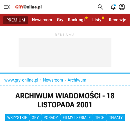




Newsroom
Gry
Rankingi
Listy
Recenzje
PREMIUM
www.gry-online.pl
Newsroom
Archiwum


ARCHIWUM WIADOMOŚCI - 18
LISTOPADA 2001
WSZYSTKIE
GRY
PORADY
FILMY I SERIALE
TECH
TEMATY