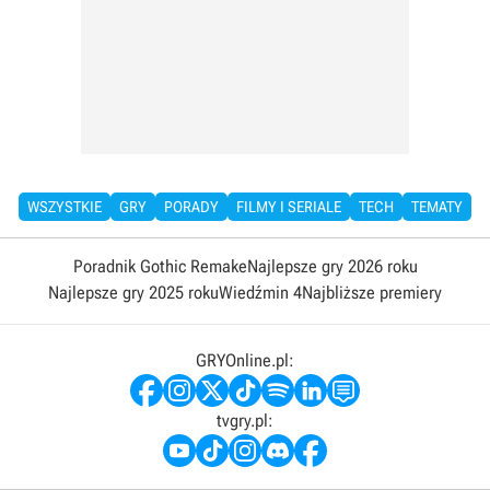
WSZYSTKIE
GRY
PORADY
FILMY I SERIALE
TECH
TEMATY
Poradnik Gothic Remake
Najlepsze gry 2026 roku
Najlepsze gry 2025 roku
Wiedźmin 4
Najbliższe premiery
GRYOnline.pl:
tvgry.pl: