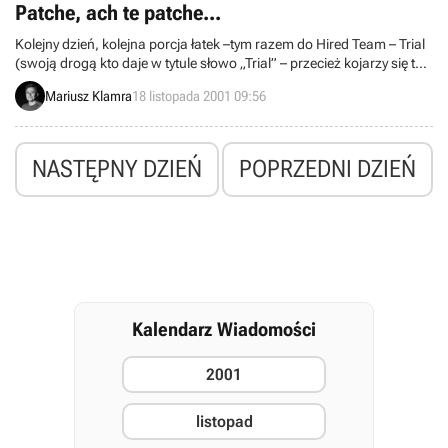
trochę screenów.
Patche, ach te patche...
Kolejny dzień, kolejna porcja łatek –tym razem do Hired Team – Trial
(swoją drogą kto daje w tytule słowo „Trial” – przecież kojarzy się to z
wersją próbną albo testową), Independence War 2 i Comanche 4.
Mariusz Klamra
18 listopada 2001 09:56
Dzisiejsza ciekawostka to jednak patch, który powinien się ukazać, a
którego najprawdopodobniej nie ujrzymy...
NASTĘPNY DZIEŃ
POPRZEDNI DZIEŃ
Kalendarz Wiadomości
2001
listopad