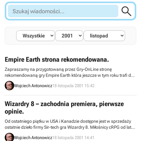

Szukaj
wiadomości...
Empire Earth strona rekomendowana.
Zapraszamy na przygotowaną przez Gry-OnLine stronę
rekomendowaną gry Empire Earth która jeszcze w tym roku trafi do
polskich sklepów.
Wojciech Antonowicz
18 listopada 2001 15:42
Wizardry 8 – zachodnia premiera, pierwsze
opinie.
Od ostatniego piątku w USA i Kanadzie dostępne jest w sprzedaży
ostatnie dzieło firmy Sir-tech gra Wizardry 8. Miłośnicy cRPG od lat
czekali na nowe wcielenie tej bestsellerowej serii i pierwsze głosy
Wojciech Antonowicz
18 listopada 2001 14:41
graczy zaczerpnięte z zachodnich forum dyskusyjnych świadczą iż