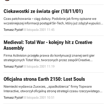
gra ta ma szansę stać się kultową pozycją gatunku cRPG.
Ciekawostki ze świata gier (18/11/01)
Czas patchowania – ciąg dalszy. Podobnie jak firmy opisane we
wcześniejszej informacji postąpił Sir-Tech, który już zdążył wypuścić
łątkę do swego najnowszego cRPG Wizardry 8, który do sklepów
Tomasz Pyzioł
18 listopada 2001 11:45
trafił pod koniec zeszłego tygodnia. Co prawda nie wprowadza ona
jakiś generalnych poprawek, gdyż „waży” jedynie 37 KB. Do
ściągnięcia ze strony Sir-Tech.
Medieval: Total War - kolejny hit z Creative
Assembly
Firma Activision przejęła prawa do kontynuacji znanej serii gier
strategicznych Totat War, tworzonych przez zespół Creative
Assembly. Po ostatnim tytule Shogun: Total War Warlord Edition,
Tomasz Pyzioł
18 listopada 2001 11:19
wydanym jeszcze przez Electronic Arts, kolejna grą będzie Medieval:
Total War. Usatysfakcjonowani powinni być ci, którym nie bardzo
odpowiadała japońska tematyka cyklu Shogun, gdyż przeniesiemy
Oficjalna strona Earth 2150: Lost Souls
się w bardziej nam znane realia średniowiecznej Europy.
Niemiecki wydawca Zuxxces, „spadkobierca” firmy Topware
Interactive, otworzył oficjalną stronę strategii czasu rzeczywistego
Earth 2150: Lost Souls. Gra powstaje w firmie Infinite-X na bazie
Tomasz Pyzioł
18 listopada 2001 10:51
silnika graficznego z The Moon Project, stworzonego przez odział
Topware Poland. Oprócz informacji o grze i fabule znajdziecie tam