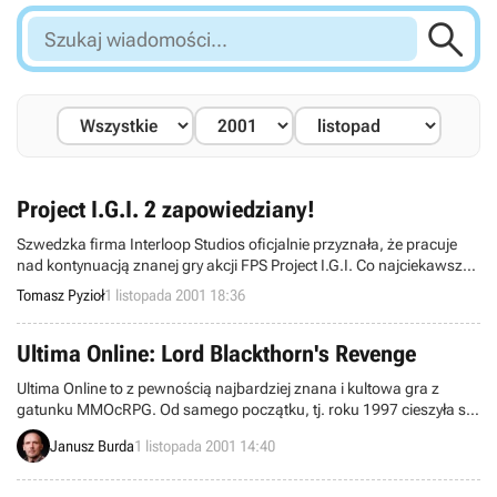

Szukaj
wiadomości...
Project I.G.I. 2 zapowiedziany!
Szwedzka firma Interloop Studios oficjalnie przyznała, że pracuje
nad kontynuacją znanej gry akcji FPS Project I.G.I. Co najciekawsze,
druga część posiadać będzie tryb multiplayer z możliwością
Tomasz Pyzioł
1 listopada 2001 18:36
rozgrywek drużynowych. Zmienił się również wydawca gry, gdyż
prawa do I.G.I. 2 kupiła firma Codemasters (część pierwszą wydał
Eidos).
Ultima Online: Lord Blackthorn's Revenge
Ultima Online to z pewnością najbardziej znana i kultowa gra z
gatunku MMOcRPG. Od samego początku, tj. roku 1997 cieszyła się
ona i nadal cieszy bardzo dużą popularnością wśród graczy (225
Janusz Burda
1 listopada 2001 14:40
tyś. subskrybentów z ponad 50 krajów). W międzyczasie doczekała
się ona wielu usprawnień i rozszerzeń – kolejnym z nich nad którym
pracują obecnie ludzie z Origin, a który pojawi się w przyszłym roku