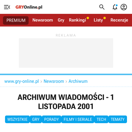




Newsroom
Gry
Rankingi
Listy
Recenzje
PREMIUM
www.gry-online.pl
Newsroom
Archiwum


ARCHIWUM WIADOMOŚCI - 1
LISTOPADA 2001
WSZYSTKIE
GRY
PORADY
FILMY I SERIALE
TECH
TEMATY