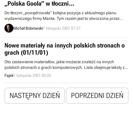
„Polska Goola” w tłoczni...
będzie Ultima Online: Lord Blackthorn's Revenge.
Do tłoczni „powędrowała” kolejna pozycja z aktualnego planu
wydawniczego firmy Manta. Tym razem jest to stworzona przez
programistów z włoskiej firmy Trecision gra piłkarska „Polska
Michał Bobrowski
1 listopada 2001 07:57
Goola”. Premiera tego tytułu nastąpi 3 grudnia.
Nowe materiały na innych polskich stronach o
grach (01/11/01)
Oto zestawienie materiałów, jakie możecie znaleźć na innych
polskich stronach o grach komputerowych. Lista obejmuje teksty z
ostatniej doby.
Fajek
1 listopada 2001 00:05
NASTĘPNY DZIEŃ
POPRZEDNI DZIEŃ