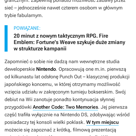
graficznym. Zapewnią ponadto możliwość zabawy przez
sieć – jednocześnie nawet czterem osobom w głównym
trybie fabularnym.
POWIĄZANE:
20 minut z nowym taktycznym RPG. Fire
Emblem: Fortune's Weave szykuje duże zmiany
w strukturze kampanii
Zapomnieć o sobie nie dadzą nam wewnętrzne studia
deweloperskie
Nintendo
. Opracowują one m.in. pierwszą
od kilkunastu lat odsłonę
Punch Out
– klasycznej produkcji
japońskiego koncernu, w której otrzymamy możliwość
wzięcia udziału w zakręconym turnieju bokserskim. Swój
debiut na Wii zanotuje ponadto kontynuacja słynnej
przygodówki
Another Code: Two Memories
. Jej pierwsza
część trafiła wyłącznie na Nintendo DS, zdobywając wśród
posiadaczy tej konsoli wielki poklask.
W tym miejscu
możecie się zapoznać z krótką, filmową prezentacją