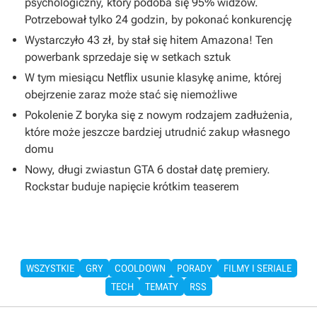
psychologiczny, który podoba się 95% widzów.
Potrzebował tylko 24 godzin, by pokonać konkurencję
Wystarczyło 43 zł, by stał się hitem Amazona! Ten
powerbank sprzedaje się w setkach sztuk
W tym miesiącu Netflix usunie klasykę anime, której
obejrzenie zaraz może stać się niemożliwe
Pokolenie Z boryka się z nowym rodzajem zadłużenia,
które może jeszcze bardziej utrudnić zakup własnego
domu
Nowy, długi zwiastun GTA 6 dostał datę premiery.
Rockstar buduje napięcie krótkim teaserem
WSZYSTKIE
GRY
COOLDOWN
PORADY
FILMY I SERIALE
TECH
TEMATY
RSS