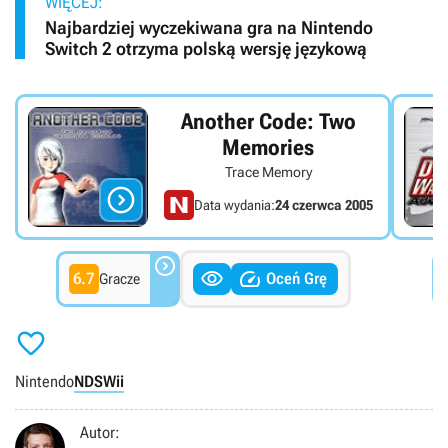
WIĘCEJ:
Najbardziej wyczekiwana gra na Nintendo
Switch 2 otrzyma polską wersję językową
Another Code: Two
Memories
Trace Memory

Data wydania:
24 czerwca 2005



6.7
Oceń Grę
Gracze

Nintendo
NDS
Wii
Autor: