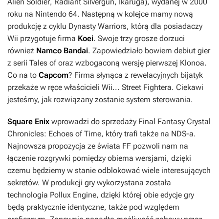
Alien Soldier
,
Radiant Silvergun
,
Ikaruga
), wydanej w 2000
roku na Nintendo 64. Następną w kolejce mamy nową
produkcję z cyklu
Dynasty Warriors
, którą dla posiadaczy
Wii przygotuje firma
Koei
. Swoje trzy grosze dorzuci
również
Namco Bandai
. Zapowiedziało bowiem debiut gier
z serii
Tales of
oraz wzbogaconą wersję pierwszej
Klonoa
.
Co na to
Capcom
? Firma słynąca z rewelacyjnych bijatyk
przekaże w ręce właścicieli Wii...
Street Fightera
. Ciekawi
jesteśmy, jak rozwiązany zostanie system sterowania.
Square Enix
wprowadzi do sprzedaży
Final Fantasy Crystal
Chronicles: Echoes of Time
, który trafi także na NDS-a.
Najnowsza propozycja ze świata
FF
pozwoli nam na
łączenie rozgrywki pomiędzy obiema wersjami, dzięki
czemu będziemy w stanie odblokować wiele interesujących
sekretów. W produkcji gry wykorzystana została
technologia
Pollux Engine
, dzięki której obie edycje gry
będą praktycznie identyczne, także pod względem