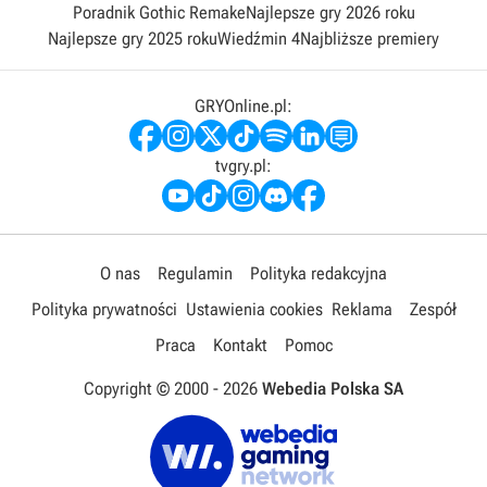
Poradnik Gothic Remake
Najlepsze gry 2026 roku
Najlepsze gry 2025 roku
Wiedźmin 4
Najbliższe premiery
GRYOnline.pl:
tvgry.pl:
O nas
Regulamin
Polityka redakcyjna
Polityka prywatności
Ustawienia cookies
Reklama
Zespół
Praca
Kontakt
Pomoc
Copyright © 2000 -
2026
Webedia Polska SA