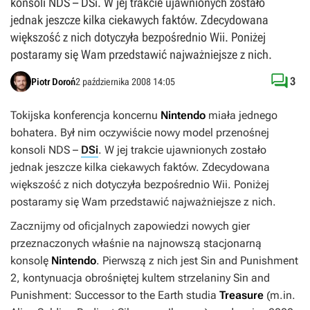
konsoli NDS – DSi. W jej trakcie ujawnionych zostało
jednak jeszcze kilka ciekawych faktów. Zdecydowana
większość z nich dotyczyła bezpośrednio Wii. Poniżej
postaramy się Wam przedstawić najważniejsze z nich.

3
Piotr Doroń
2 października 2008 14:05
Tokijska konferencja koncernu
Nintendo
miała jednego
bohatera. Był nim oczywiście nowy model przenośnej
konsoli NDS –
DSi
. W jej trakcie ujawnionych zostało
jednak jeszcze kilka ciekawych faktów. Zdecydowana
większość z nich dotyczyła bezpośrednio Wii. Poniżej
postaramy się Wam przedstawić najważniejsze z nich.
Zacznijmy od oficjalnych zapowiedzi nowych gier
przeznaczonych właśnie na najnowszą stacjonarną
konsolę
Nintendo
. Pierwszą z nich jest
Sin and Punishment
2
, kontynuacja obrośniętej kultem strzelaniny
Sin and
Punishment: Successor to the Earth
studia
Treasure
(m.in.