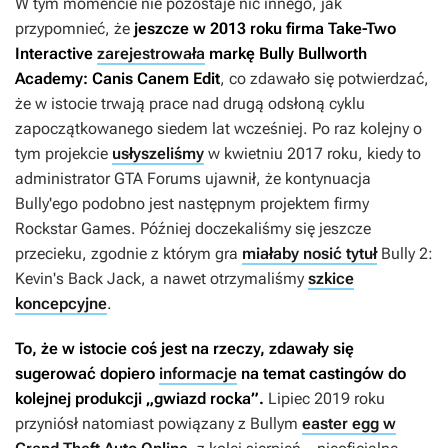
W tym momencie nie pozostaje nic innego, jak
przypomnieć, że
jeszcze w 2013 roku firma Take-Two
Interactive
zarejestrowała
markę
Bully Bullworth
Academy: Canis Canem Edit
, co zdawało się potwierdzać,
że w istocie trwają prace nad drugą odsłoną cyklu
zapoczątkowanego siedem lat wcześniej. Po raz kolejny o
tym projekcie
usłyszeliśmy
w kwietniu 2017 roku, kiedy to
administrator GTA Forums ujawnił, że kontynuacja
Bully'ego
podobno jest następnym projektem firmy
Rockstar Games. Później doczekaliśmy się jeszcze
przecieku, zgodnie z którym gra
miałaby nosić tytuł
Bully 2:
Kevin's Back Jack
, a nawet otrzymaliśmy
szkice
koncepcyjne
.
To, że w istocie coś jest na rzeczy, zdawały się
sugerować dopiero
informacje
na temat castingów do
kolejnej produkcji „gwiazd rocka”.
Lipiec 2019 roku
przyniósł natomiast powiązany z
Bullym
easter egg w