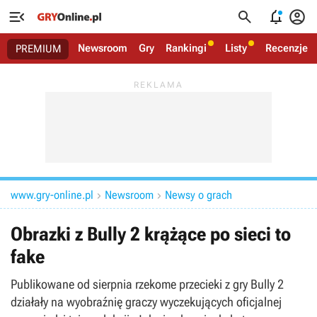




Newsroom
Gry
Rankingi
Listy
Recenzje
PREMIUM
www.gry-online.pl
Newsroom
Newsy o grach


Obrazki z Bully 2 krążące po sieci to
fake
Publikowane od sierpnia rzekome przecieki z gry Bully 2
działały na wyobraźnię graczy wyczekujących oficjalnej