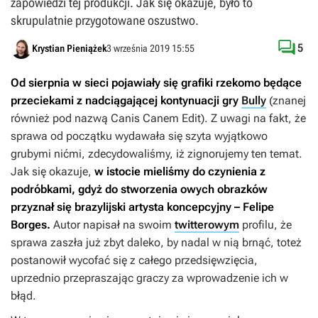
zapowiedzi tej produkcji. Jak się okazuje, było to
skrupulatnie przygotowane oszustwo.

5
Krystian Pieniążek
3 września 2019 15:55
Od sierpnia w sieci pojawiały się grafiki rzekomo będące
przeciekami z nadciągającej kontynuacji gry
Bully
(znanej
również pod nazwą
Canis Canem Edit
). Z uwagi na fakt, że
sprawa od początku wydawała się szyta wyjątkowo
grubymi nićmi, zdecydowaliśmy, iż zignorujemy ten temat.
Jak się okazuje,
w istocie mieliśmy do czynienia z
podróbkami, gdyż do stworzenia owych obrazków
przyznał się brazylijski artysta koncepcyjny – Felipe
Borges.
Autor napisał na swoim
twitterowym
profilu, że
sprawa zaszła już zbyt daleko, by nadal w nią brnąć, toteż
postanowił wycofać się z całego przedsięwzięcia,
uprzednio przepraszając graczy za wprowadzenie ich w
błąd.