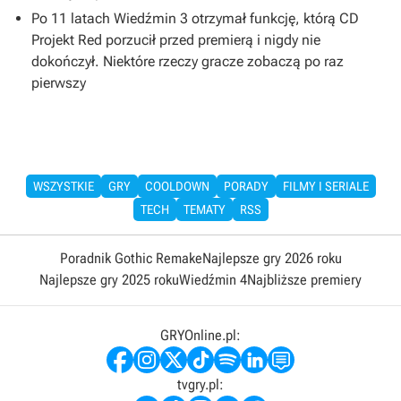
Po 11 latach Wiedźmin 3 otrzymał funkcję, którą CD
Projekt Red porzucił przed premierą i nigdy nie
dokończył. Niektóre rzeczy gracze zobaczą po raz
pierwszy
WSZYSTKIE
GRY
COOLDOWN
PORADY
FILMY I SERIALE
TECH
TEMATY
RSS
Poradnik Gothic Remake
Najlepsze gry 2026 roku
Najlepsze gry 2025 roku
Wiedźmin 4
Najbliższe premiery
GRYOnline.pl:
tvgry.pl: