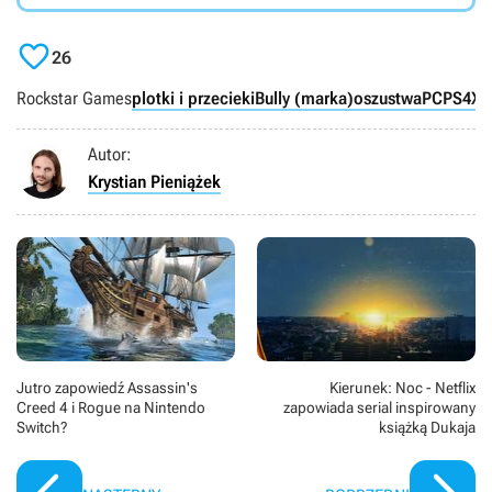

26
Rockstar Games
plotki i przecieki
Bully (marka)
oszustwa
PC
PS4
X
Autor:
Krystian Pieniążek
Jutro zapowiedź Assassin's
Kierunek: Noc - Netflix
Creed 4 i Rogue na Nintendo
zapowiada serial inspirowany
Switch?
książką Dukaja