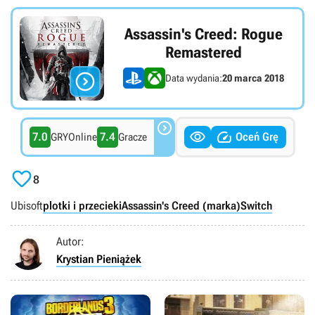
Assassin's Creed: Rogue
Remastered

Data wydania:
20 marca 2018



7.0
7.4
Oceń Grę
GRYOnline
Gracze

8
Ubisoft
plotki i przecieki
Assassin's Creed (marka)
Switch
Autor:
Krystian Pieniążek