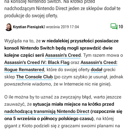
na konsolę Nintendo Switch. Na krótko przed
nadchodzącym Nintendo Direct jeden ze sklepów dodał te
produkcje do swojej oferty.

10
Krystian Pieniążek
3 września 2019 17:04
Wygląda na to, że
w niedalekiej przyszłości posiadacze
konsoli Nintendo Switch będą mogli sprawdzić dwie
kolejne części serii
Assassin's Creed
. Tym razem mowa o
Assassin's Creed IV: Black Flag
oraz
Assassin's Creed:
Rogue Remastered
, które do swojej oferty
dodał
grecki
sklep
The Console Club
(po czym szybko je usunął, jednak
powszechnie wiadomo, że w Internecie nic nie ginie).
O ile można by to uznać za zwyczajny błąd, warto jeszcze
zauważyć, że
sytuacja miała miejsce na krótko przed
nadchodzącą transmisją Nintendo Direct
(rozpocznie się
ona 5 września o północy polskiego czasu)
, na której
gigant z Kioto podzieli się z graczami swoimi planami na