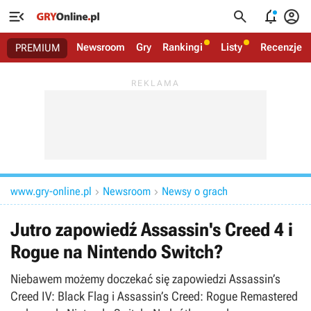




Newsroom
Gry
Rankingi
Listy
Recenzje
PREMIUM
www.gry-online.pl
Newsroom
Newsy o grach


Jutro zapowiedź Assassin's Creed 4 i
Rogue na Nintendo Switch?
Niebawem możemy doczekać się zapowiedzi Assassin’s
Creed IV: Black Flag i Assassin’s Creed: Rogue Remastered