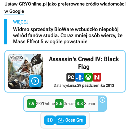
Ustaw GRYOnline.pl jako preferowane źródło wiadomości
w Google
WIĘCEJ:
Widmo sprzedaży BioWare wzbudziło niepokój
wśród fanów studia. Coraz mniej osób wierzy, że
Mass Effect 5 w ogóle powstanie
Assassin's Creed IV: Black
Flag

Data wydania:
29 października 2013

7.9
8.6
8.8
GRYOnline
Gracze
Steam


Oceń Grę