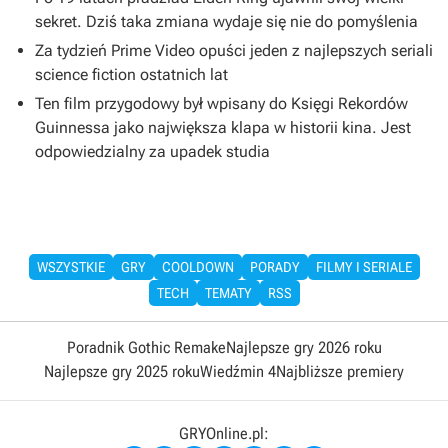
sekret. Dziś taka zmiana wydaje się nie do pomyślenia
Za tydzień Prime Video opuści jeden z najlepszych seriali
science fiction ostatnich lat
Ten film przygodowy był wpisany do Księgi Rekordów
Guinnessa jako największa klapa w historii kina. Jest
odpowiedzialny za upadek studia
WSZYSTKIE
GRY
COOLDOWN
PORADY
FILMY I SERIALE
TECH
TEMATY
RSS
Poradnik Gothic Remake
Najlepsze gry 2026 roku
Najlepsze gry 2025 roku
Wiedźmin 4
Najbliższe premiery
GRYOnline.pl: