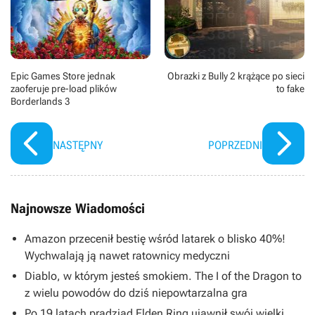
Epic Games Store jednak
Obrazki z Bully 2 krążące po sieci
zaoferuje pre-load plików
to fake
Borderlands 3
NASTĘPNY
POPRZEDNI
Najnowsze Wiadomości
Amazon przecenił bestię wśród latarek o blisko 40%!
Wychwalają ją nawet ratownicy medyczni
Diablo, w którym jesteś smokiem. The I of the Dragon to
z wielu powodów do dziś niepowtarzalna gra
Po 19 latach pradziad Elden Ring ujawnił swój wielki