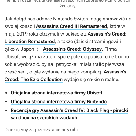
Templariusza, lecz także nieustraszonych i zaprawionych w bojach
żeglarzy.
Jak dotąd posiadacze Nintendo Switch mogą sprawdzić na
swojej konsoli
Assassin’s Creed III Remastered
, które w
maju 2019 roku otrzymali w pakiecie z
Assassin's Creed:
Liberation Remastered
, a także (dzięki streamingowi i
tylko w Japonii) –
Assassin’s Creed: Odyssey
. Firma
Ubisoft wciąż ma zatem spore pole do popisu; o ile trudno
sobie wyobrazić, by na „pstryczka” miała trafić pierwsza
część serii, o tyle wydanie na niego kompilacji
Assassin’s
Creed: The Ezio Collection
wydaje się całkiem realne.
Oficjalna strona internetowa firmy Ubisoft
Oficjalna strona internetowa firmy Nintendo
Recenzja gry Assassin's Creed IV: Black Flag - piracki
sandbox na szerokich wodach
Dziękujemy za przeczytanie artykułu.