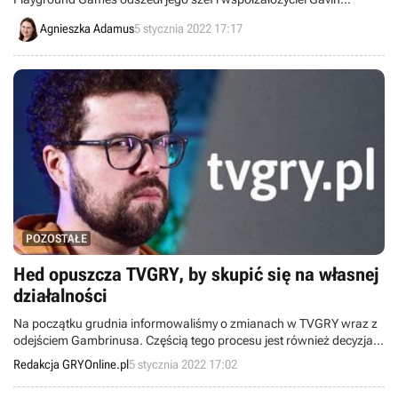
Raeburn.
Agnieszka Adamus
5 stycznia 2022 17:17
POZOSTAŁE
Hed opuszcza TVGRY, by skupić się na własnej
działalności
Na początku grudnia informowaliśmy o zmianach w TVGRY wraz z
odejściem Gambrinusa. Częścią tego procesu jest również decyzja
Heda o skupieniu się na własnym kanale.
Redakcja GRYOnline.pl
5 stycznia 2022 17:02