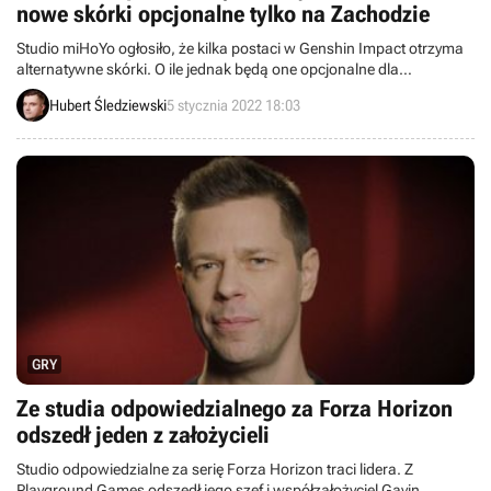
nowe skórki opcjonalne tylko na Zachodzie
Studio miHoYo ogłosiło, że kilka postaci w Genshin Impact otrzyma
alternatywne skórki. O ile jednak będą one opcjonalne dla
większości graczy, o tyle fani z Chin staną się na nie skazani.
Hubert Śledziewski
5 stycznia 2022 18:03
Powód? Cenzura.
GRY
Ze studia odpowiedzialnego za Forza Horizon
odszedł jeden z założycieli
Studio odpowiedzialne za serię Forza Horizon traci lidera. Z
Playground Games odszedł jego szef i współzałożyciel Gavin