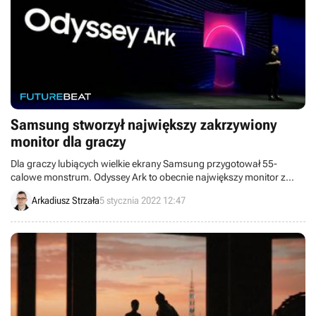
Samsung stworzył największy zakrzywiony
monitor dla graczy
Dla graczy lubiących wielkie ekrany Samsung przygotował 55-
calowe monstrum. Odyssey Ark to obecnie największy monitor z
zakrzywioną matrycą. Oferuje on ciekawe możliwości, gdy zostanie
Arkadiusz Strzała
5 stycznia 2022 12:47
ustawiony w pionie.