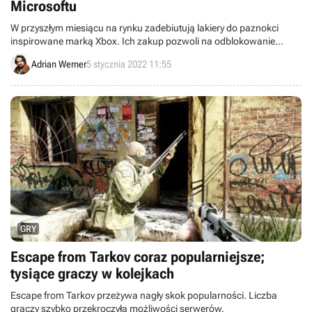
Microsoftu
W przyszłym miesiącu na rynku zadebiutują lakiery do paznokci
inspirowane marką Xbox. Ich zakup pozwoli na odblokowanie
elementów kosmetycznych w grach Forza Horizon 5 i Halo Infinite.
Adrian Werner
5 stycznia 2022 11:55
GRY
Escape from Tarkov coraz popularniejsze;
tysiące graczy w kolejkach
Escape from Tarkov przeżywa nagły skok popularności. Liczba
graczy szybko przekroczyła możliwości serwerów.