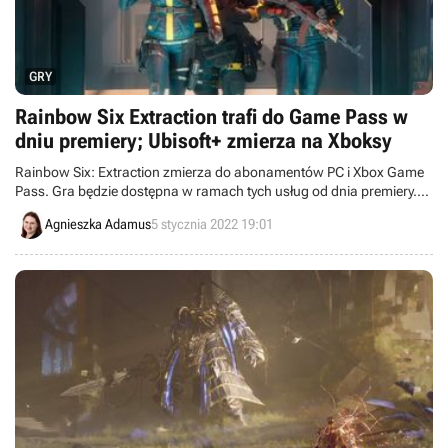
GRY
Rainbow Six Extraction trafi do Game Pass w
dniu premiery; Ubisoft+ zmierza na Xboksy
Rainbow Six: Extraction zmierza do abonamentów PC i Xbox Game
Pass. Gra będzie dostępna w ramach tych usług od dnia premiery.
Dodatkowo podano również, że subskrypcja Ubisoft+ trafi na
Agnieszka Adamus
5 stycznia 2022 19:01
konsole Xbox.