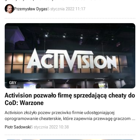
Przemysław Dygas
5 stycznia 2022 11:17
GRY
Activision pozwało firmę sprzedającą cheaty do
CoD: Warzone
Activision złożyło pozew przeciwko firmie udostępniającej
oprogramowanie cheaterskie, które zapewnia przewagę graczom i
niszczy „ekosystem” gry Call of Duty: Warzone.
Piotr Sadowski
5 stycznia 2022 10:38