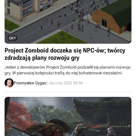
GRY
Project Zomboid doczeka się NPC-ów; twórcy
zdradzają plany rozwoju gry
Jeden z deweloperów Project Zomboid podzielił się planami rozwoju
gry. W pierwszej kolejności trafią do niej bohaterowie niezależni.
Przemysław Dygas
5 stycznia 2022 09:44