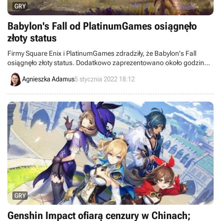
GRY
Babylon's Fall od PlatinumGames osiągnęło
złoty status
Firmy Square Enix i PlatinumGames zdradziły, że Babylon's Fall
osiągnęło złoty status. Dodatkowo zaprezentowano około godzinny
zapis rozgrywki.
Agnieszka Adamus
5 stycznia 2022 18:12
GRY
Genshin Impact ofiarą cenzury w Chinach;