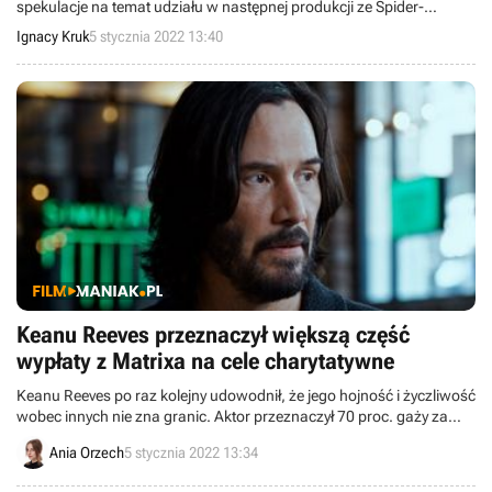
spekulacje na temat udziału w następnej produkcji ze Spider-
Manem.
Ignacy Kruk
5 stycznia 2022 13:40
Keanu Reeves przeznaczył większą część
wypłaty z Matrixa na cele charytatywne
Keanu Reeves po raz kolejny udowodnił, że jego hojność i życzliwość
wobec innych nie zna granic. Aktor przeznaczył 70 proc. gaży za
film Matrix na badania i leczenie nowotworów krwi.
Ania Orzech
5 stycznia 2022 13:34