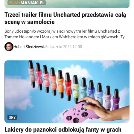
Trzeci trailer filmu Uncharted przedstawia całą
scenę w samolocie
Sony udostępniło wczoraj w sieci nowy trailer filmu Uncharted z
Tomem Hollandem i Markiem Wahlbergiem w rolach głównych. Tym
razem zamiast zbitki ujęć dostaliśmy jedną długą scenę.
Hubert Śledziewski
5 stycznia 2022 12:08
GRY
Lakiery do paznokci odblokują fanty w grach