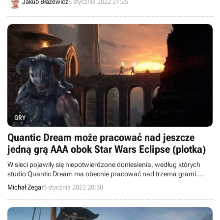
Jakub Błażewicz
5 stycznia 2022 21:25
GRY
Quantic Dream może pracować nad jeszcze
jedną grą AAA obok Star Wars Eclipse (plotka)
W sieci pojawiły się niepotwierdzone doniesienia, według których
studio Quantic Dream ma obecnie pracować nad trzema grami.
Niewykluczone, że obok zapowiedzianego niedawno Star Wars:
Michał Zegar
5 stycznia 2022 20:50
Eclipse dostaniemy również grę osadzoną w średniowiecznych
realiach fantasy.