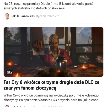
Na 25. rocznicę premiery Diablo firma Blizzard ujawniła garść
świeżych statystyk z ostatnich odsłon serii.
Jakub Błażewicz
5 stycznia 2022 22:16
GRY
Far Cry 6 wkrótce otrzyma drugie duże DLC ze
znanym fanom złoczyńcą
W Far Cry 6 wkrótce udamy się na wycieczkę po umyśle kolejnego
złoczyńcy. Po epizodzie Vaasa z FC3 przyszła pora na „ulubieńca” z
czwartej odsłony cyklu.