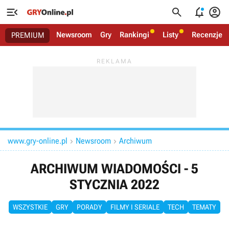




Newsroom
Gry
Rankingi
Listy
Recenzje
PREMIUM
www.gry-online.pl
Newsroom
Archiwum


ARCHIWUM WIADOMOŚCI - 5
STYCZNIA 2022
WSZYSTKIE
GRY
PORADY
FILMY I SERIALE
TECH
TEMATY