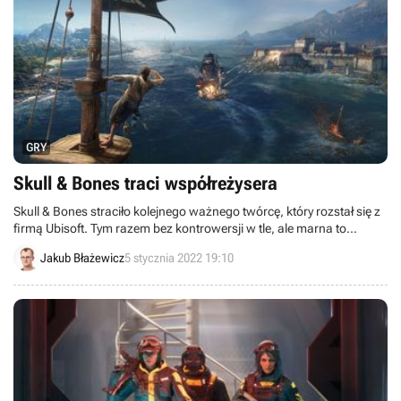
GRY
Skull & Bones traci współreżysera
Skull & Bones straciło kolejnego ważnego twórcę, który rozstał się z
firmą Ubisoft. Tym razem bez kontrowersji w tle, ale marna to
pociecha dla graczy czekających na piracki sandbox.
Jakub Błażewicz
5 stycznia 2022 19:10