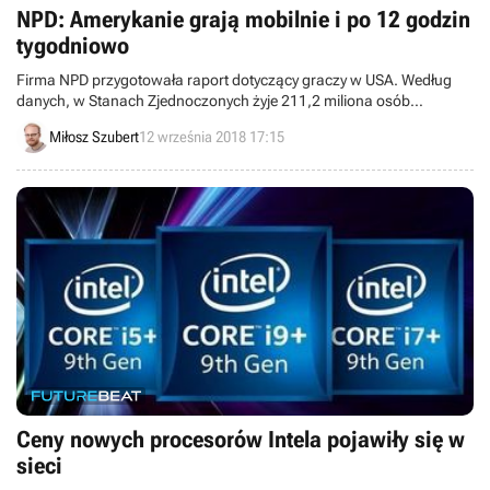
NPD: Amerykanie grają mobilnie i po 12 godzin
tygodniowo
Firma NPD przygotowała raport dotyczący graczy w USA. Według
danych, w Stanach Zjednoczonych żyje 211,2 miliona osób
lubiących bawić się na komputerach osobistych, konsolach i
Miłosz Szubert
12 września 2018 17:15
urządzeniach mobilnych. Większość z nich korzysta z więcej niż
jednej platformy.
Ceny nowych procesorów Intela pojawiły się w
sieci