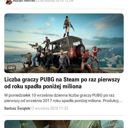
Adrian Werner
12 września 2018 12:04
GRY
Liczba graczy PUBG na Steam po raz pierwszy
od roku spadła poniżej miliona
W poniedziałek 10 września dzienna liczba graczy PUBG po raz
pierwszy od września 2017 roku spadła poniżej miliona. Produkcja
przyciągnęła do siebie „zaledwie” 960 tys. osób naraz.
Bartosz Świątek
12 września 2018 11:33