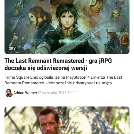
GRY
The Last Remnant Remastered - gra jRPG
doczeka się odświeżonej wersji
Firma Square Enix ogłosiła, że na PlayStation 4 zmierza The Last
Remnant Remastered. Jednocześnie z dystrybucji usunięto
pecetową wersję pierwowzoru.
Adrian Werner
12 września 2018 10:11