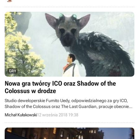
GRY
Nowa gra twórcy ICO oraz Shadow of the
Colossus w drodze
Studio deweloperskie Fumito Uedy, odpowiedzialnego za gry ICO,
Shadow of the Colossus oraz The Last Guardian, pracuje obecnie
nad nowym projektem, który skalą i ambicjami ma dorównać
Michał Kułakowski
12 września 2018 19:38
poprzednim dziełom twórcy.