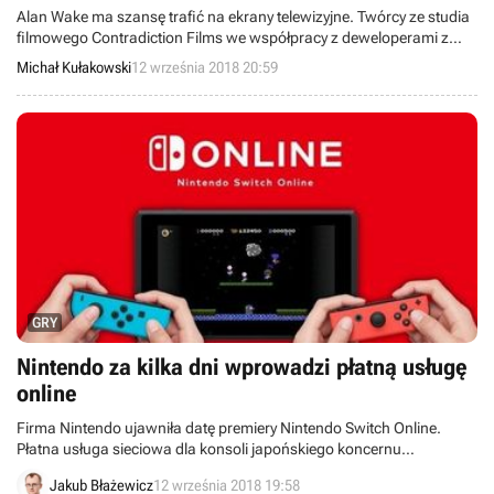
Alan Wake ma szansę trafić na ekrany telewizyjne. Twórcy ze studia
filmowego Contradiction Films we współpracy z deweloperami z
Remedy Entertainment przygotowują się do produkcji serialu
Michał Kułakowski
12 września 2018 20:59
opartego na tej popularnej grze. Sam Lake być może wykorzysta w
nim pomysły na niewydany sequel Alana Wake'a.
GRY
Nintendo za kilka dni wprowadzi płatną usługę
online
Firma Nintendo ujawniła datę premiery Nintendo Switch Online.
Płatna usługa sieciowa dla konsoli japońskiego koncernu
zadebiutuje w Europie 19 września. Więcej informacji na jej temat
Jakub Błażewicz
12 września 2018 19:58
poznamy jutro w nocy, podczas kolejnej prezentacji Nintendo Direct.