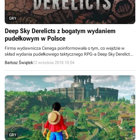
GRY
Deep Sky Derelicts z bogatym wydaniem
pudełkowym w Polsce
Firma wydawnicza Cenega poinformowała o tym, co wejdzie w
skład wydania pudełkowego taktycznego RPG-a Deep Sky Derelicts:
Na rubieżach kosmosu. Gra trafi na rynek 26 września.
Bartosz Świątek
12 września 2018 10:04
GRY