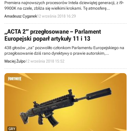
Premiera najnowszych procesorów Intela dziewiątej generacji, z i9-
9900K na czele, zbliża się wielkimi krokami. Tę atmosferę
podgrzewają pierwsze konkretne informacje o planowanej cenie
Amadeusz Cyganek
12 września 2018 16:29
nadchodzących CPU.
„ACTA 2” przegłosowane – Parlament
Europejski poparł artykuły 11 i 13
438 głosów „za” pozwoliło członkom Parlamentu Europejskiego na
przegłosowanie dziś rano dyrektywy o prawie autorskim,
nazywanym przez przeciwników szeroko „ACTA 2.0”. Tym samym
Maciej Żulpo
12 września 2018 15:52
nowe zasady – również te zawarte w osławionych artykułach 11 i 13
– niebawem najprawdopodobniej wejdą w życie.
GRY