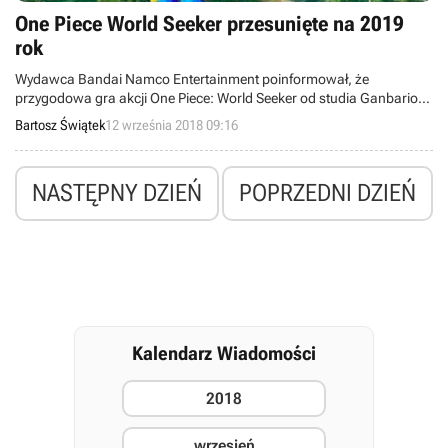
One Piece World Seeker przesunięte na 2019
rok
Wydawca Bandai Namco Entertainment poinformował, że
przygodowa gra akcji One Piece: World Seeker od studia Ganbarion
ukaże się później niż pierwotnie zakładano – w 2019 roku.
Bartosz Świątek
12 września 2018 09:16
NASTĘPNY DZIEŃ
POPRZEDNI DZIEŃ
Kalendarz Wiadomości
2018
wrzesień