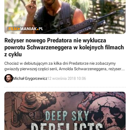
Reżyser nowego Predatora nie wyklucza
powrotu Schwarzeneggera w kolejnych filmach
z cyklu
Chociaż w debiutującym za kilka dni Predatorze nie zobaczymy
gwiazdy pierwszej części serii, Arnolda Schwarzeneggera, reżyser
filmu Shane Black chciałby powrotu słynnego aktora w
Michał Grygorcewicz
12 września 2018 10:06
ewentualnych kolejnych odsłonach serii. Pojawiły się również
pierwsze recenzje nowego obrazu.