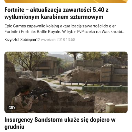
Fortnite – aktualizacja zawartości 5.40 z
wytłumionym karabinem szturmowym
Epic Games zapewniło kolejną aktualizację zawartości do gier
Fortnite i Fortnite: Battle Royale. W trybie PvP czeka na Was karabin
szturmowy z tłumikiem, a w Ratowaniu świata pojawiła się agentka
Krzysztof Sobiepan
12 września 2018 13:58
polowa Rio i nowe wyzwania Hordobicia.
GRY
Insurgency Sandstorm ukaże się dopiero w
grudniu