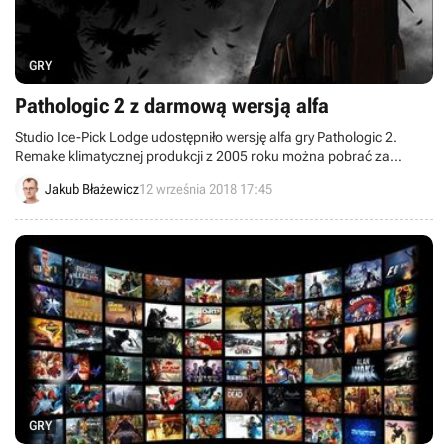
GRY
Pathologic 2 z darmową wersją alfa
Studio Ice-Pick Lodge udostępniło wersję alfa gry Pathologic 2.
Remake klimatycznej produkcji z 2005 roku można pobrać za
darmo po zarejestrowaniu się na oficjalnej stronie gry.
Jakub Błażewicz
12 września 2018 17:45
GRY