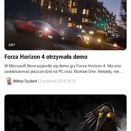
GRY
Forza Horizon 4 otrzymała demo
W Microsoft Store pojawiło się demo gry Forza Horizon 4. Ma ono
zadebiutować jeszcze dziś na PC oraz Xboksie One. Niestety, nie
wiadomo na razie nic na temat zawartości wersji testowej.
Miłosz Szubert
12 września 2018 18:25
[Aktualizacja: demo już jest]