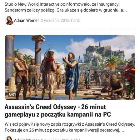
Studio New World Interactive poinformowało, że Insurgency:
Sandstorm zaliczy poślizg. Gra ukaże się dopiero w grudniu, a
dodatkowy czas ma umożliwić autorom usunięcie problemów, które
Adrian Werner
12 września 2018 13:15
obnażyły beta-testy. Planują też ulepszenia grafiki.
GRY
Assassin’s Creed Odyssey - 26 minut
gameplayu z początku kampanii na PC
W sieci pojawił się nowy zapis rozgrywki z Assassin’s Creed Odyssey.
Pokazuje on 26 minut z początku kampanii wersji pecetowej,
działającej na maksymalnych ustawieniach.