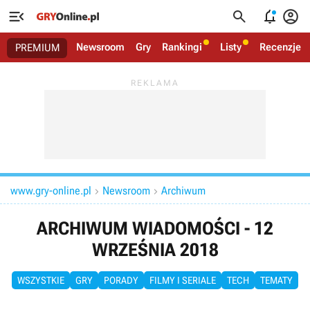




Newsroom
Gry
Rankingi
Listy
Recenzje
PREMIUM
www.gry-online.pl
Newsroom
Archiwum


ARCHIWUM WIADOMOŚCI - 12
WRZEŚNIA 2018
WSZYSTKIE
GRY
PORADY
FILMY I SERIALE
TECH
TEMATY