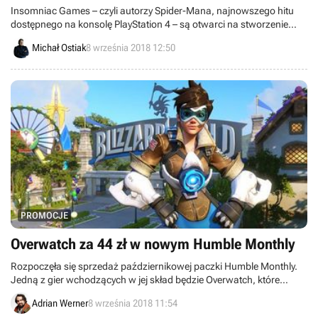
Insomniac Games – czyli autorzy Spider-Mana, najnowszego hitu
dostępnego na konsolę PlayStation 4 – są otwarci na stworzenie
następnych gier opartych na licencji Marvela.
Michał Ostiak
8 września 2018 12:50
PROMOCJE
Overwatch za 44 zł w nowym Humble Monthly
Rozpoczęła się sprzedaż październikowej paczki Humble Monthly.
Jedną z gier wchodzących w jej skład będzie Overwatch, które
można zdobyć za trochę ponad 40 złotych.
Adrian Werner
8 września 2018 11:54