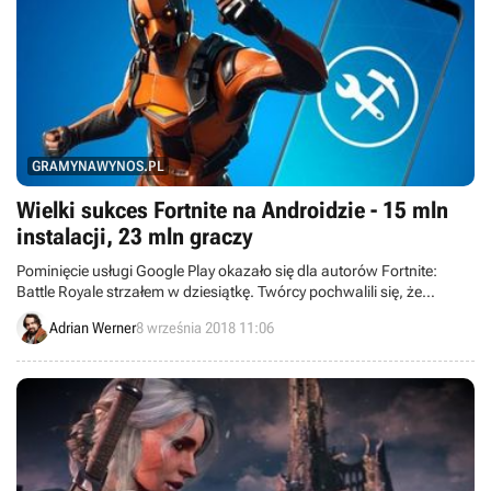
GRAMYNAWYNOS.PL
Wielki sukces Fortnite na Androidzie - 15 mln
instalacji, 23 mln graczy
Pominięcie usługi Google Play okazało się dla autorów Fortnite:
Battle Royale strzałem w dziesiątkę. Twórcy pochwalili się, że
androidową wersję grę zainstalowano już 15 mln razy, a liczba
Adrian Werner
8 września 2018 11:06
graczy przekroczyła 23 mln.