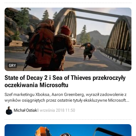
GRY
State of Decay 2 i Sea of Thieves przekroczyły
oczekiwania Microsoftu
Szef marketingu Xboksa, Aaron Greenberg, wyraził zadowolenie z
wyników osiągniętych przez ostatnie tytuły ekskluzywne Microsoftu -
State of Decay 2 i Sea of Thieves. To samo dotyczy usługi Xbox Game
Michał Ostiak
8 września 2018 11:50
Pass, w której oba tytuły są oferowane od momentu premiery.