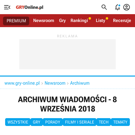




Newsroom
Gry
Rankingi
Listy
Recenzje
PREMIUM
www.gry-online.pl
Newsroom
Archiwum


ARCHIWUM WIADOMOŚCI - 8
WRZEŚNIA 2018
WSZYSTKIE
GRY
PORADY
FILMY I SERIALE
TECH
TEMATY